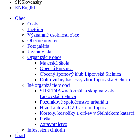
SK
Slovensky
EN
English
Obec
O obci
História
Významné osobnosti obce
Obecné noviny
Fotogaléria
Územný plán
Organizácie obce
Materská škola
Obecná knižnica
Obecný športový klub Liptovská Sielnica
Dobrovoľný hasičský zbor Liptovská Sielnica
Iné organizácie v obci
SUSEDIA - neformálna skupina v obci
Liptovská Sielnica
Pozemkové spoločenstvo urbariátu
Hrad Liptov - OZ Castrum Liptov
Kostoly, kostolíky a cirkev v Sielnickom katastri
Pošta
Zdravotníctvo
Infosystém cintorín
Úrad