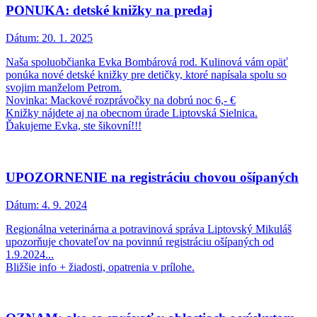
PONUKA: detské knižky na predaj
Dátum:
20. 1. 2025
Naša spoluobčianka Evka Bombárová rod. Kulinová vám opäť
ponúka nové detské knižky pre detičky, ktoré napísala spolu so
svojim manželom Petrom.
Novinka: Mackové rozprávočky na dobrú noc 6,- €
Knižky nájdete aj na obecnom úrade Liptovská Sielnica.
Ďakujeme Evka, ste šikovní!!!
UPOZORNENIE na registráciu chovou ošípaných
Dátum:
4. 9. 2024
Regionálna veterinárna a potravinová správa Liptovský Mikuláš
upozorňuje chovateľov na povinnú registráciu ošípaných od
1.9.2024...
Bližšie info + žiadosti, opatrenia v prílohe.