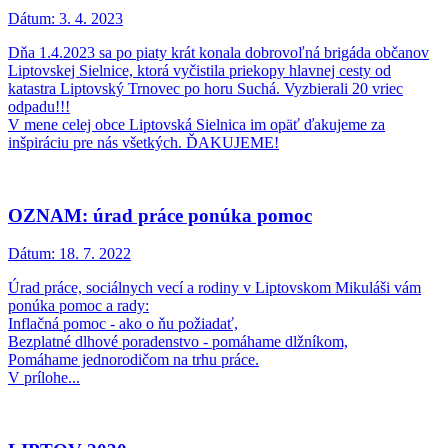
Dátum:
3. 4. 2023
Dňa 1.4.2023 sa po piaty krát konala dobrovoľná brigáda občanov
Liptovskej Sielnice, ktorá vyčistila priekopy hlavnej cesty od
katastra Liptovský Trnovec po horu Suchá. Vyzbierali 20 vriec
odpadu!!!
V mene celej obce Liptovská Sielnica im opäť ďakujeme za
inšpiráciu pre nás všetkých. ĎAKUJEME!
OZNAM: úrad práce ponúka pomoc
Dátum:
18. 7. 2022
Úrad práce, sociálnych vecí a rodiny v Liptovskom Mikuláši vám
ponúka pomoc a rady:
Inflačná pomoc - ako o ňu požiadať,
Bezplatné dlhové poradenstvo - pomáhame dlžníkom,
Pomáhame jednorodičom na trhu práce.
V prílohe...