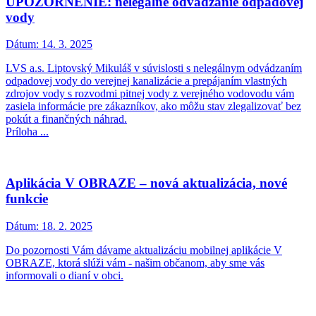
UPOZORNENIE: nelegálne odvádzanie odpadovej
vody
Dátum:
14. 3. 2025
LVS a.s. Liptovský Mikuláš v súvislosti s nelegálnym odvádzaním
odpadovej vody do verejnej kanalizácie a prepájaním vlastných
zdrojov vody s rozvodmi pitnej vody z verejného vodovodu vám
zasiela informácie pre zákazníkov, ako môžu stav zlegalizovať bez
pokút a finančných náhrad.
Príloha ...
Aplikácia V OBRAZE – nová aktualizácia, nové
funkcie
Dátum:
18. 2. 2025
Do pozornosti Vám dávame aktualizáciu mobilnej aplikácie V
OBRAZE, ktorá slúži vám - našim občanom, aby sme vás
informovali o dianí v obci.