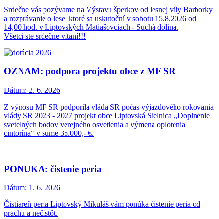
Srdečne vás pozývame na Výstavu šperkov od lesnej víly Barborky
a rozprávanie o lese, ktoré sa uskutoční v sobotu 15.8.2026 od
14,00 hod. v Liptovských Matiašovciach - Suchá dolina.
Všetci ste srdečne vítaní!!!
OZNAM: podpora projektu obce z MF SR
Dátum:
2. 6. 2026
Z výnosu MF SR podporila vláda SR počas výjazdového rokovania
vlády SR 2023 - 2027 projekt obce Liptovská Sielnica ,,Doplnenie
svetelných bodov verejného osvetlenia a výmena oplotenia
cintorína" v sume 35.000,- €.
PONUKA: čistenie peria
Dátum:
1. 6. 2026
Čistiareň peria Liptovský Mikuláš vám ponúka čistenie peria od
prachu a nečistôt.