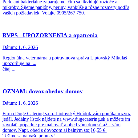
Perie antibakteriálne zaparujeme, čím sa likvidujú roztoče a
mikróby. Šijeme paplóny, periny, vankúše a rôzne rozmery podľa
vašich požiadaviek. Volajte 0905/267 750.
RVPS - UPOZORNENIA a opatrenia
Dátum:
1. 6. 2026
Regionálna veterinárna a potravinová správa Liptovský Mikuláš
upozorňuje na ....
čítaj ...
OZNAM: dovoz obedov domov
Dátum:
1. 6. 2026
Firma Duge Catering s.r.o. Liptovský Hrádok vám ponúka rozvoz
jedál. Jedálny lístok nájdete na www.dugecatering.sk a môžete im
zavolať, prípadne pre mailovať a obed vám donesú až k vám
domov. Napr. obed s dovozom aj balným stojí 6,55 €.
Tešíme sa na vaše ponuky!