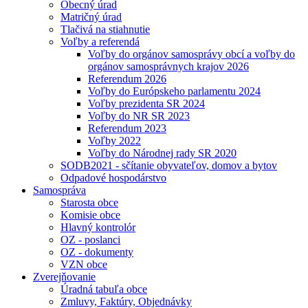
Obecný úrad
Matričný úrad
Tlačivá na stiahnutie
Voľby a referendá
Voľby do orgánov samosprávy obcí a voľby do
orgánov samosprávnych krajov 2026
Referendum 2026
Voľby do Európskeho parlamentu 2024
Voľby prezidenta SR 2024
Voľby do NR SR 2023
Referendum 2023
Voľby 2022
Voľby do Národnej rady SR 2020
SODB2021 - sčítanie obyvateľov, domov a bytov
Odpadové hospodárstvo
Samospráva
Starosta obce
Komisie obce
Hlavný kontrolór
OZ - poslanci
OZ - dokumenty
VZN obce
Zverejňovanie
Úradná tabuľa obce
Zmluvy, Faktúry, Objednávky