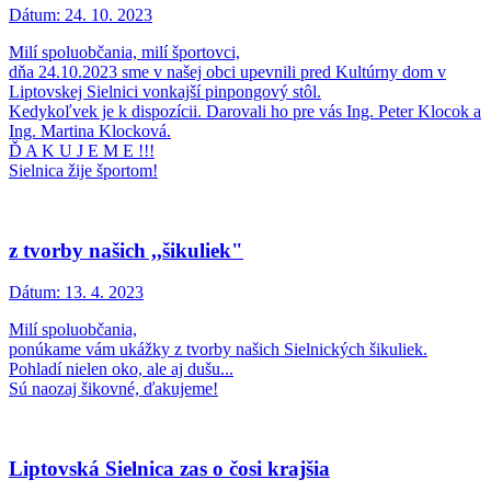
Dátum:
24. 10. 2023
Milí spoluobčania, milí športovci,
dňa 24.10.2023 sme v našej obci upevnili pred Kultúrny dom v
Liptovskej Sielnici vonkajší pinpongový stôl.
Kedykoľvek je k dispozícii. Darovali ho pre vás Ing. Peter Klocok a
Ing. Martina Klocková.
Ď A K U J E M E !!!
Sielnica žije športom!
z tvorby našich ,,šikuliek"
Dátum:
13. 4. 2023
Milí spoluobčania,
ponúkame vám ukážky z tvorby našich Sielnických šikuliek.
Pohladí nielen oko, ale aj dušu...
Sú naozaj šikovné, ďakujeme!
Liptovská Sielnica zas o čosi krajšia