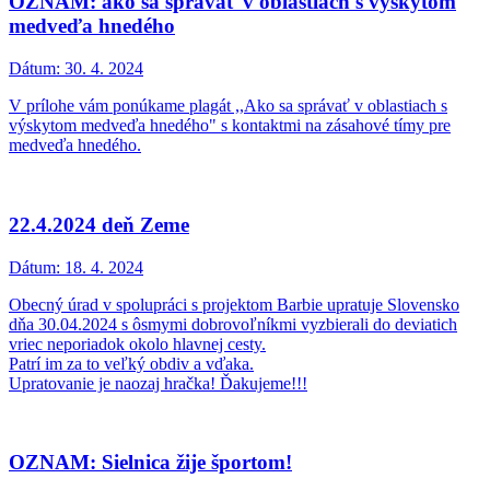
OZNAM: ako sa správať v oblastiach s výskytom
medveďa hnedého
Dátum:
30. 4. 2024
V prílohe vám ponúkame plagát ,,Ako sa správať v oblastiach s
výskytom medveďa hnedého" s kontaktmi na zásahové tímy pre
medveďa hnedého.
22.4.2024 deň Zeme
Dátum:
18. 4. 2024
Obecný úrad v spolupráci s projektom Barbie upratuje Slovensko
dňa 30.04.2024 s ôsmymi dobrovoľníkmi vyzbierali do deviatich
vriec neporiadok okolo hlavnej cesty.
Patrí im za to veľký obdiv a vďaka.
Upratovanie je naozaj hračka! Ďakujeme!!!
OZNAM: Sielnica žije športom!