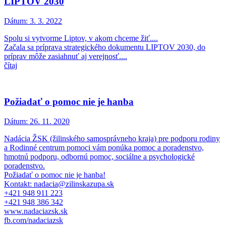
LIPTOV 2030
Dátum:
3. 3. 2022
Spolu si vytvorme Liptov, v akom chceme žiť....
Začala sa príprava strategického dokumentu LIPTOV 2030, do
príprav môže zasiahnuť aj verejnosť....
čítaj
Požiadať o pomoc nie je hanba
Dátum:
26. 11. 2020
Nadácia ŽSK (žilinského samosprávneho kraja) pre podporu rodiny
a Rodinné centrum pomoci vám ponúka pomoc a poradenstvo,
hmotnú podporu, odbornú pomoc, sociálne a psychologické
poradenstvo.
Požiadať o pomoc nie je hanba!
Kontakt: nadacia@zilinskazupa.sk
+421 948 911 223
+421 948 386 342
www.nadaciazsk.sk
fb.com/nadaciazsk