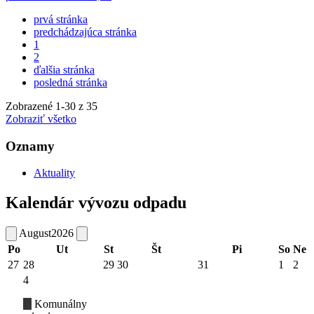
prvá stránka
predchádzajúca stránka
1
2
ďalšia stránka
posledná stránka
Zobrazené
1
-
30
z 35
Zobraziť všetko
Oznamy
Aktuality
Kalendár vývozu odpadu
August
2026
Po
Ut
St
Št
Pi
So
Ne
27
28
29
30
31
1
2
4
Komunálny