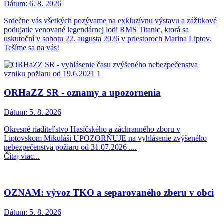
Dátum:
6. 8. 2026
Srdečne vás všetkých pozývame na exkluzívnu výstavu a zážitkové
podujatie venované legendárnej lodi RMS Titanic, ktorá sa
uskutoční v sobotu 22. augusta 2026 v priestoroch Marina Liptov.
Tešíme sa na vás!
ORHaZZ SR - oznamy a upozornenia
Dátum:
5. 8. 2026
Okresné riaditeľstvo Hasičského a záchranného zboru v
Liptovskom Mikuláši UPOZORŇUJE na vyhlásenie zvýšeného
nebezpečenstva požiaru od 31.07.2026 ....
Čítaj viac...
OZNAM: vývoz TKO a separovaného zberu v obci
Dátum:
5. 8. 2026