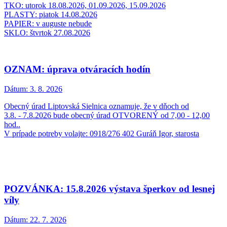
TKO: utorok 18.08.2026, 01.09.2026, 15.09.2026
PLASTY: piatok 14.08.2026
PAPIER: v auguste nebude
SKLO: štvrtok 27.08.2026
OZNAM: úprava otváracích hodín
Dátum:
3. 8. 2026
Obecný úrad Liptovská Sielnica oznamuje, že v dňoch od
3.8. - 7.8.2026 bude obecný úrad OTVORENÝ od 7,00 - 12,00
hod..
V prípade potreby volajte: 0918/276 402 Guráň Igor, starosta
POZVÁNKA: 15.8.2026 výstava šperkov od lesnej
víly
Dátum:
22. 7. 2026