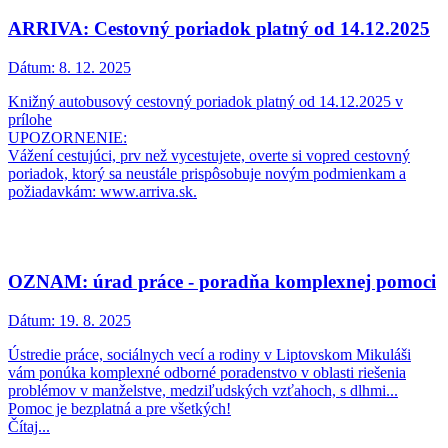
ARRIVA: Cestovný poriadok platný od 14.12.2025
Dátum:
8. 12. 2025
Knižný autobusový cestovný poriadok platný od 14.12.2025 v
prílohe
UPOZORNENIE:
Vážení cestujúci, prv než vycestujete, overte si vopred cestovný
poriadok, ktorý sa neustále prispôsobuje novým podmienkam a
požiadavkám: www.arriva.sk.
OZNAM: úrad práce - poradňa komplexnej pomoci
Dátum:
19. 8. 2025
Ústredie práce, sociálnych vecí a rodiny v Liptovskom Mikuláši
vám ponúka komplexné odborné poradenstvo v oblasti riešenia
problémov v manželstve, medziľudských vzťahoch, s dlhmi...
Pomoc je bezplatná a pre všetkých!
Čítaj...