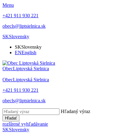
Menu
+421 911 930 221
obecls@liptsielnica.sk
SK
Slovensky
SK
Slovensky
EN
English
Obec
Liptovská Sielnica
Obec
Liptovská Sielnica
+421 911 930 221
obecls@liptsielnica.sk
Hľadaný výraz
Hľadať
rozšírené vyhľadávanie
SK
Slovensky