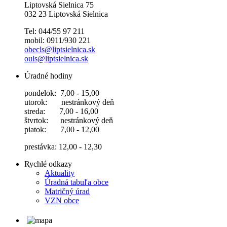
Liptovská Sielnica 75
032 23 Liptovská Sielnica
Tel: 044/55 97 211
mobil: 0911/930 221
obecls@liptsielnica.sk
ouls@liptsielnica.sk
Úradné hodiny
pondelok: 7,00 - 15,00
utorok: nestránkový deň
streda: 7,00 - 16,00
štvrtok: nestránkový deň
piatok: 7,00 - 12,00
prestávka: 12,00 - 12,30
Rychlé odkazy
Aktuality
Úradná tabuľa obce
Matričný úrad
VZN obce