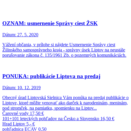
OZNAM: usmernenie Správy ciest ŽSK
Dátum:
27. 5. 2020
Vážení občania, v prílohe si nájdete Usmernenie Správy ciest
Žilinského samosprávneho kraja - správny úsek Liptov na neustále
porušovanie zákona č. 135/1961 Zb. o pozemných komunikáciách.
PONUKA: publikácie Liptova na predaj
Dátum:
10. 12. 2019
Obecný úrad Liptovská Sielnica Vám ponúka na predaj publikácie o
Liptove, ktoré môžte venovať ako darček k narodeninám, meninám,
pod stromček, na pamiatku, spomienku na Liptov...
Čarovné vody 17,50 €
101+101 leteckých pohľadov na Česko a Slovensko 16,50 €
Hrad Liptov 5,- €
pohľadnica ECAV 0,50