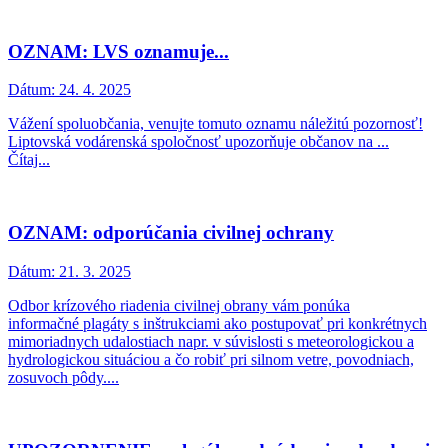
OZNAM: LVS oznamuje...
Dátum:
24. 4. 2025
Vážení spoluobčania, venujte tomuto oznamu náležitú pozornosť!
Liptovská vodárenská spoločnosť upozorňuje občanov na ...
Čítaj...
OZNAM: odporúčania civilnej ochrany
Dátum:
21. 3. 2025
Odbor krízového riadenia civilnej obrany vám ponúka
informačné plagáty s inštrukciami ako postupovať pri konkrétnych
mimoriadnych udalostiach napr. v súvislosti s meteorologickou a
hydrologickou situáciou a čo robiť pri silnom vetre, povodniach,
zosuvoch pôdy....