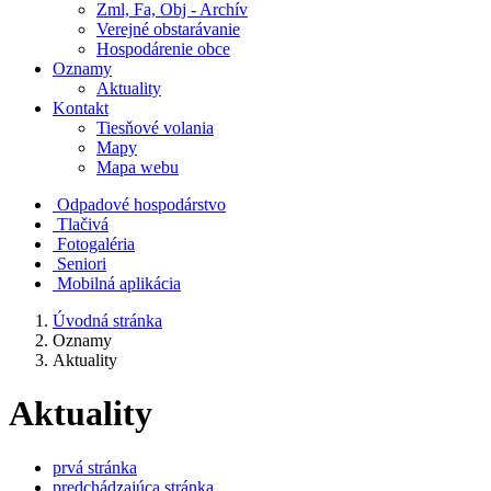
Zml, Fa, Obj - Archív
Verejné obstarávanie
Hospodárenie obce
Oznamy
Aktuality
Kontakt
Tiesňové volania
Mapy
Mapa webu
Odpadové hospodárstvo
Tlačivá
Fotogaléria
Seniori
Mobilná aplikácia
Úvodná stránka
Oznamy
Aktuality
Aktuality
prvá stránka
predchádzajúca stránka