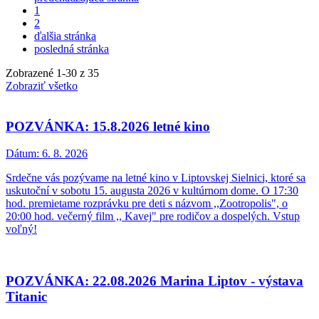
1
2
ďalšia stránka
posledná stránka
Zobrazené
1
-
30
z 35
Zobraziť všetko
POZVÁNKA: 15.8.2026 letné kino
Dátum:
6. 8. 2026
Srdečne vás pozývame na letné kino v Liptovskej Sielnici, ktoré sa
uskutoční v sobotu 15. augusta 2026 v kultúrnom dome. O 17:30
hod. premietame rozprávku pre deti s názvom ,,Zootropolis", o
20:00 hod. večerný film ,, Kavej" pre rodičov a dospelých. Vstup
voľný!
POZVÁNKA: 22.08.2026 Marina Liptov - výstava
Titanic