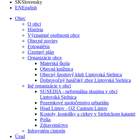
SK
Slovensky
EN
English
Obec
O obci
História
Významné osobnosti obce
Obecné noviny
Fotogaléria
Územný plán
Organizácie obce
Materská škola
Obecná knižnica
Obecný športový klub Liptovská Sielnica
Dobrovoľný hasičský zbor Liptovská Sielnica
Iné organizácie v obci
SUSEDIA - neformálna skupina v obci
Liptovská Sielnica
Pozemkové spoločenstvo urbariátu
Hrad Liptov - OZ Castrum Liptov
Kostoly, kostolíky a cirkev v Sielnickom katastri
Pošta
Zdravotníctvo
Infosystém cintorín
Úrad