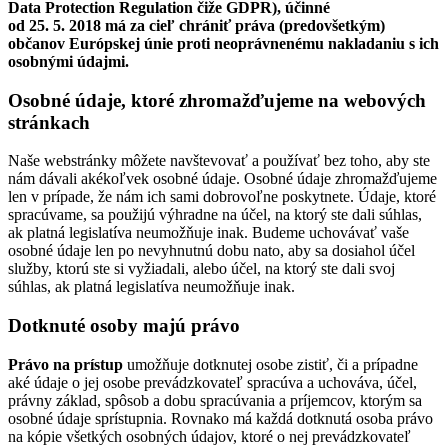
Data Protection Regulation čiže GDPR), účinné
od 25. 5. 2018 má za cieľ chrániť práva (predovšetkým)
občanov Európskej únie proti neoprávnenému nakladaniu s ich
osobnými údajmi.
Osobné údaje, ktoré zhromažďujeme na webových
stránkach
Naše webstránky môžete navštevovať a používať bez toho, aby ste
nám dávali akékoľvek osobné údaje. Osobné údaje zhromažďujeme
len v prípade, že nám ich sami dobrovoľne poskytnete. Údaje, ktoré
spracúvame, sa použijú výhradne na účel, na ktorý ste dali súhlas,
ak platná legislatíva neumožňuje inak. Budeme uchovávať vaše
osobné údaje len po nevyhnutnú dobu nato, aby sa dosiahol účel
služby, ktorú ste si vyžiadali, alebo účel, na ktorý ste dali svoj
súhlas, ak platná legislatíva neumožňuje inak.
Dotknuté osoby majú právo
Právo na prístup
umožňuje dotknutej osobe zistiť, či a prípadne
aké údaje o jej osobe prevádzkovateľ spracúva a uchováva, účel,
právny základ, spôsob a dobu spracúvania a príjemcov, ktorým sa
osobné údaje sprístupnia. Rovnako má každá dotknutá osoba právo
na kópie všetkých osobných údajov, ktoré o nej prevádzkovateľ