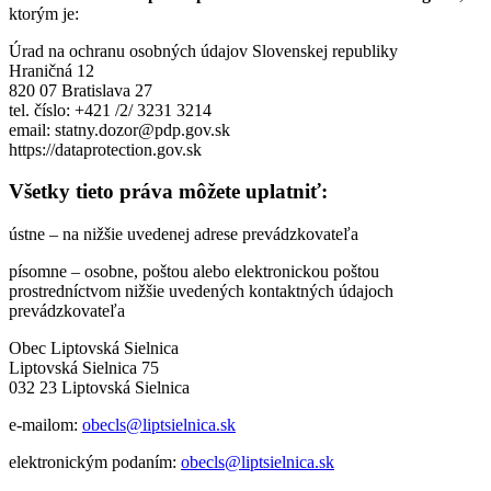
ktorým je:
Úrad na ochranu osobných údajov Slovenskej republiky
Hraničná 12
820 07 Bratislava 27
tel. číslo: +421 /2/ 3231 3214
email: statny.dozor@pdp.gov.sk
https://dataprotection.gov.sk
Všetky tieto práva môžete uplatniť:
ústne – na nižšie uvedenej adrese prevádzkovateľa
písomne – osobne, poštou alebo elektronickou poštou
prostredníctvom nižšie uvedených kontaktných údajoch
prevádzkovateľa
Obec Liptovská Sielnica
Liptovská Sielnica 75
032 23 Liptovská Sielnica
e-mailom:
obecls@liptsielnica.sk
elektronickým podaním:
obecls@liptsielnica.sk