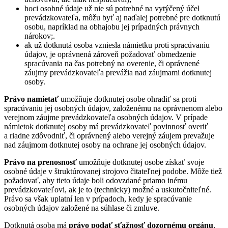
hoci osobné údaje už nie sú potrebné na vytýčený účel
prevádzkovateľa, môžu byť aj naďalej potrebné pre dotknutú
osobu, napríklad na obhajobu jej prípadných právnych
nárokov;.
ak už dotknutá osoba vzniesla námietku proti spracúvaniu
údajov, je oprávnená zároveň požadovať obmedzenie
spracúvania na čas potrebný na overenie, či oprávnené
záujmy prevádzkovateľa prevážia nad záujmami dotknutej
osoby.
Právo namietať
umožňuje dotknutej osobe ohradiť sa proti
spracúvaniu jej osobných údajov, založenému na oprávnenom alebo
verejnom záujme prevádzkovateľa osobných údajov. V prípade
námietok dotknutej osoby má prevádzkovateľ povinnosť overiť
a riadne zdôvodniť, či oprávnený alebo verejný záujem prevažuje
nad záujmom dotknutej osoby na ochrane jej osobných údajov.
Právo na prenosnosť
umožňuje dotknutej osobe získať svoje
osobné údaje v štruktúrovanej strojovo čitateľnej podobe. Môže tiež
požadovať, aby tieto údaje boli odovzdané priamo inému
prevádzkovateľovi, ak je to (technicky) možné a uskutočniteľné.
Právo sa však uplatní len v prípadoch, kedy je spracúvanie
osobných údajov založené na súhlase či zmluve.
Dotknutá osoba má
právo podať sťažnosť dozornému orgánu
,