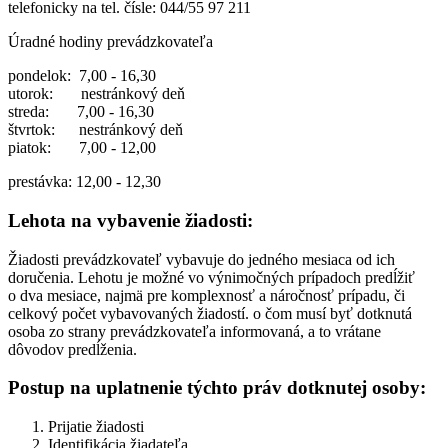
telefonicky na tel. čísle: 044/55 97 211
Úradné hodiny prevádzkovateľa
pondelok: 7,00 - 16,30
utorok: nestránkový deň
streda: 7,00 - 16,30
štvrtok: nestránkový deň
piatok: 7,00 - 12,00
prestávka: 12,00 - 12,30
Lehota na vybavenie žiadosti:
Žiadosti prevádzkovateľ vybavuje do jedného mesiaca od ich
doručenia. Lehotu je možné vo výnimočných prípadoch predĺžiť
o dva mesiace, najmä pre komplexnosť a náročnosť prípadu, či
celkový počet vybavovaných žiadostí. o čom musí byť dotknutá
osoba zo strany prevádzkovateľa informovaná, a to vrátane
dôvodov predĺženia.
Postup na uplatnenie týchto práv dotknutej osoby:
Prijatie žiadosti
Identifikácia žiadateľa