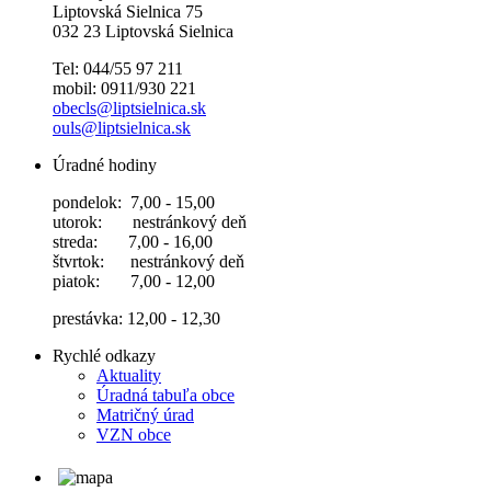
Liptovská Sielnica 75
032 23 Liptovská Sielnica
Tel: 044/55 97 211
mobil: 0911/930 221
obecls@liptsielnica.sk
ouls@liptsielnica.sk
Úradné hodiny
pondelok: 7,00 - 15,00
utorok: nestránkový deň
streda: 7,00 - 16,00
štvrtok: nestránkový deň
piatok: 7,00 - 12,00
prestávka: 12,00 - 12,30
Rychlé odkazy
Aktuality
Úradná tabuľa obce
Matričný úrad
VZN obce