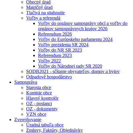
Obecný úrad
Matričný úrad
Tlačivá na stiahnutie
Voľby a referendá
Voľby do orgánov samosprávy obcí a voľby do
orgánov samosprávnych krajov 2026
Referendum 2026
Voľby do Európskeho parlamentu 2024
Voľby prezidenta SR 2024
Voľby do NR SR 2023
Referendum 2023
Voľby 2022
Voľby do Národnej rady SR 2020
SODB2021 - sčítanie obyvateľov, domov a bytov
Odpadové hospodárstvo
Samospráva
Starosta obce
Komisie obce
Hlavný kontrolór
OZ - poslanci
OZ - dokumenty
VZN obce
Zverejňovanie
Úradná tabuľa obce
Zmluvy, Faktúry, Objednávky