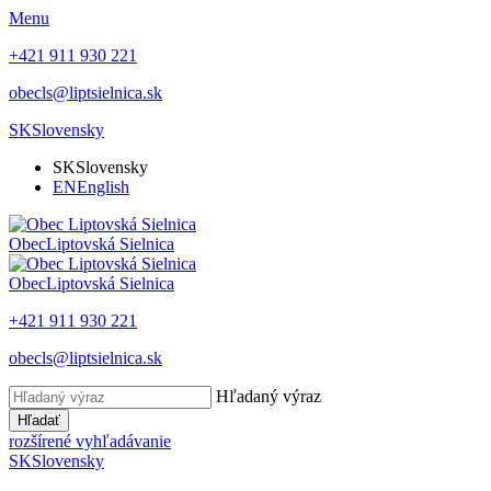
Menu
+421 911 930 221
obecls@liptsielnica.sk
SK
Slovensky
SK
Slovensky
EN
English
Obec
Liptovská Sielnica
Obec
Liptovská Sielnica
+421 911 930 221
obecls@liptsielnica.sk
Hľadaný výraz
Hľadať
rozšírené vyhľadávanie
SK
Slovensky