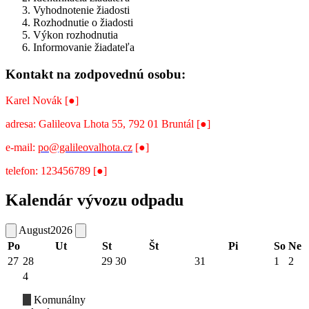
Vyhodnotenie žiadosti
Rozhodnutie o žiadosti
Výkon rozhodnutia
Informovanie žiadateľa
Kontakt na zodpovednú osobu:
Karel Novák [●]
adresa: Galileova Lhota 55, 792 01 Bruntál [●]
e-mail:
po@galileovalhota.cz
[●]
telefon: 123456789 [●]
Kalendár vývozu odpadu
August
2026
Po
Ut
St
Št
Pi
So
Ne
27
28
29
30
31
1
2
4
Komunálny