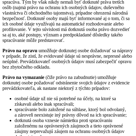
spracúva. Tým by však nikdy nemali byť dotknuté práva tretích
osôb (najmä právo na ochranu ich osobných údajov, duševného
vlastníctva či obchodného tajomstva), prípadne ohrozená národná
bezpečnosť. Dotknuté osoby majú byť informované aj o tom, či sa
ich osobné údaje využívajú na automatické rozhodovanie alebo
profilovanie. V tejto súvislosti má dotknutá osoba právo dozvedieť
sa aj to, aké postupy, význam a predpokladané dôsledky takéto
spracúvanie môže predstavovať.
Právo na opravu
umožňuje dotknutej osobe dožadovať sa nápravy
v prípade, že zistí, že evidované údaje sú nesprávne, nepresné alebo
neúplné. Prevádzkovateľ osobných údajov musí zabezpečiť opravu
bez zbytočného odkladu.
Právo na vymazanie
(čiže právo na zabudnutie) umožňuje
dotknutej osobe požadovať odstránenie svojich údajov z evidencie
prevádzkovateľa, ak nastane niektorý z týchto prípadov:
osobné údaje už nie sú potrebné na účely, na ktoré sa
získavali alebo inak spracúvali;
spracúvanie bolo založené na súhlase, ktorý bol odvolaný,
a zároveň neexistuje iný právny dôvod na ich spracúvanie;
dotknutá osoba vznesie námietku proti spracúvaniu
založenému na oprávnených záujmoch a tieto oprávnené
záujmy neprevažujú záujem na ochranu osobných údajov