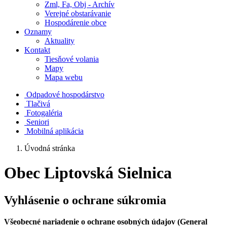
Zml, Fa, Obj - Archív
Verejné obstarávanie
Hospodárenie obce
Oznamy
Aktuality
Kontakt
Tiesňové volania
Mapy
Mapa webu
Odpadové hospodárstvo
Tlačivá
Fotogaléria
Seniori
Mobilná aplikácia
Úvodná stránka
Obec Liptovská Sielnica
Vyhlásenie o ochrane súkromia
Všeobecné nariadenie o ochrane osobných údajov (General