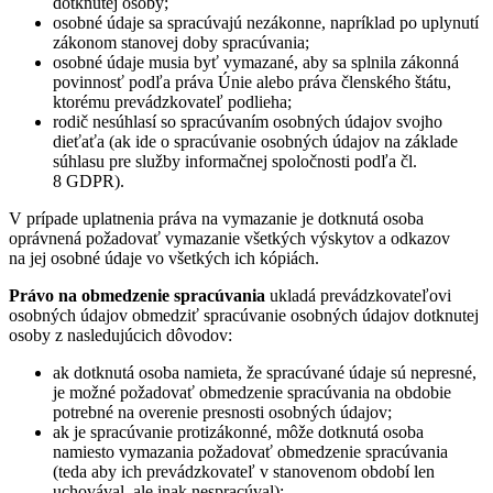
dotknutej osoby;
osobné údaje sa spracúvajú nezákonne, napríklad po uplynutí
zákonom stanovej doby spracúvania;
osobné údaje musia byť vymazané, aby sa splnila zákonná
povinnosť podľa práva Únie alebo práva členského štátu,
ktorému prevádzkovateľ podlieha;
rodič nesúhlasí so spracúvaním osobných údajov svojho
dieťaťa (ak ide o spracúvanie osobných údajov na základe
súhlasu pre služby informačnej spoločnosti podľa čl.
8 GDPR).
V prípade uplatnenia práva na vymazanie je dotknutá osoba
oprávnená požadovať vymazanie všetkých výskytov a odkazov
na jej osobné údaje vo všetkých ich kópiách.
Právo na obmedzenie spracúvania
ukladá prevádzkovateľovi
osobných údajov obmedziť spracúvanie osobných údajov dotknutej
osoby z nasledujúcich dôvodov:
ak dotknutá osoba namieta, že spracúvané údaje sú nepresné,
je možné požadovať obmedzenie spracúvania na obdobie
potrebné na overenie presnosti osobných údajov;
ak je spracúvanie protizákonné, môže dotknutá osoba
namiesto vymazania požadovať obmedzenie spracúvania
(teda aby ich prevádzkovateľ v stanovenom období len
uchovával, ale inak nespracúval);