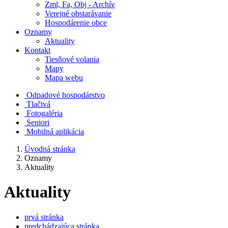
Zml, Fa, Obj - Archív
Verejné obstarávanie
Hospodárenie obce
Oznamy
Aktuality
Kontakt
Tiesňové volania
Mapy
Mapa webu
Odpadové hospodárstvo
Tlačivá
Fotogaléria
Seniori
Mobilná aplikácia
Úvodná stránka
Oznamy
Aktuality
Aktuality
prvá stránka
predchádzajúca stránka