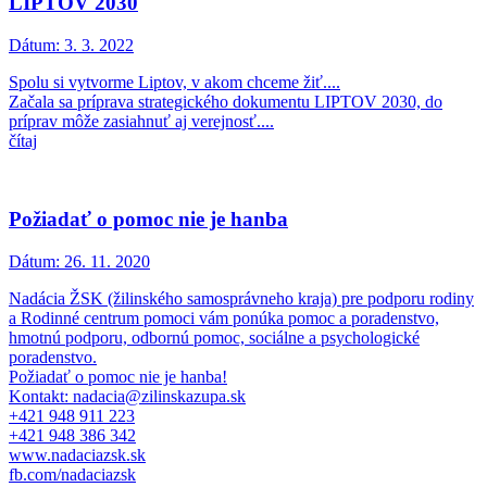
LIPTOV 2030
Dátum:
3. 3. 2022
Spolu si vytvorme Liptov, v akom chceme žiť....
Začala sa príprava strategického dokumentu LIPTOV 2030, do
príprav môže zasiahnuť aj verejnosť....
čítaj
Požiadať o pomoc nie je hanba
Dátum:
26. 11. 2020
Nadácia ŽSK (žilinského samosprávneho kraja) pre podporu rodiny
a Rodinné centrum pomoci vám ponúka pomoc a poradenstvo,
hmotnú podporu, odbornú pomoc, sociálne a psychologické
poradenstvo.
Požiadať o pomoc nie je hanba!
Kontakt: nadacia@zilinskazupa.sk
+421 948 911 223
+421 948 386 342
www.nadaciazsk.sk
fb.com/nadaciazsk