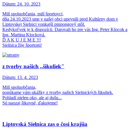
Dátum:
24. 10. 2023
Milí spoluobčania, milí športovci,
dňa 24.10.2023 sme v našej obci upevnili pred Kultúrny dom v
Liptovskej Sielnici vonkajší pinpongový stôl.
Kedykoľvek je k dispozícii. Darovali ho pre vás Ing. Peter Klocok a
Ing. Martina Klocková.
Ď A K U J E M E !!!
Sielnica žije športom!
z tvorby našich ,,šikuliek"
Dátum:
13. 4. 2023
Milí spoluobčania,
ponúkame vám ukážky z tvorby našich Sielnických šikuliek.
Pohladí nielen oko, ale aj dušu...
Sú naozaj šikovné, ďakujeme!
Liptovská Sielnica zas o čosi krajšia