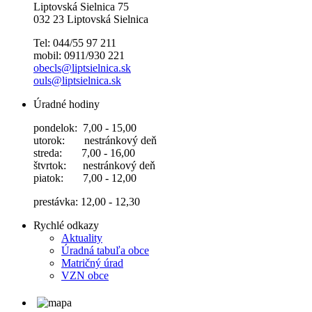
Liptovská Sielnica 75
032 23 Liptovská Sielnica
Tel: 044/55 97 211
mobil: 0911/930 221
obecls@liptsielnica.sk
ouls@liptsielnica.sk
Úradné hodiny
pondelok: 7,00 - 15,00
utorok: nestránkový deň
streda: 7,00 - 16,00
štvrtok: nestránkový deň
piatok: 7,00 - 12,00
prestávka: 12,00 - 12,30
Rychlé odkazy
Aktuality
Úradná tabuľa obce
Matričný úrad
VZN obce