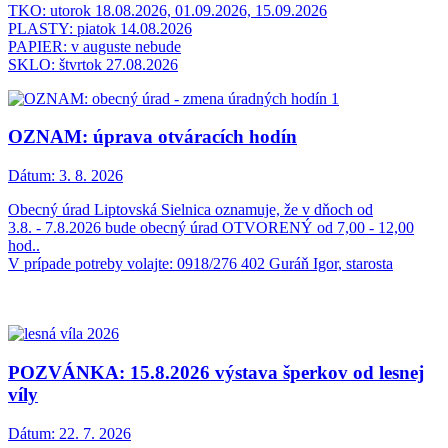
TKO: utorok 18.08.2026, 01.09.2026, 15.09.2026
PLASTY: piatok 14.08.2026
PAPIER: v auguste nebude
SKLO: štvrtok 27.08.2026
OZNAM: úprava otváracích hodín
Dátum:
3. 8. 2026
Obecný úrad Liptovská Sielnica oznamuje, že v dňoch od
3.8. - 7.8.2026 bude obecný úrad OTVORENÝ od 7,00 - 12,00
hod..
V prípade potreby volajte: 0918/276 402 Guráň Igor, starosta
POZVÁNKA: 15.8.2026 výstava šperkov od lesnej
víly
Dátum:
22. 7. 2026