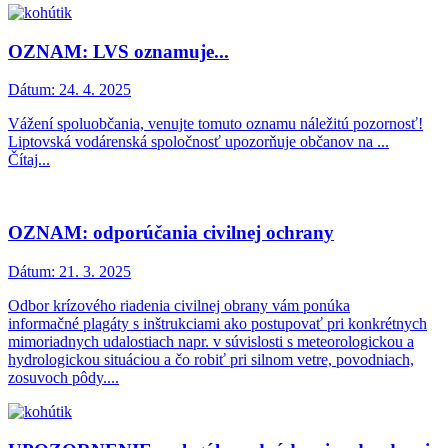
OZNAM: LVS oznamuje...
Dátum:
24. 4. 2025
Vážení spoluobčania, venujte tomuto oznamu náležitú pozornosť!
Liptovská vodárenská spoločnosť upozorňuje občanov na ...
Čítaj...
OZNAM: odporúčania civilnej ochrany
Dátum:
21. 3. 2025
Odbor krízového riadenia civilnej obrany vám ponúka
informačné plagáty s inštrukciami ako postupovať pri konkrétnych
mimoriadnych udalostiach napr. v súvislosti s meteorologickou a
hydrologickou situáciou a čo robiť pri silnom vetre, povodniach,
zosuvoch pôdy....