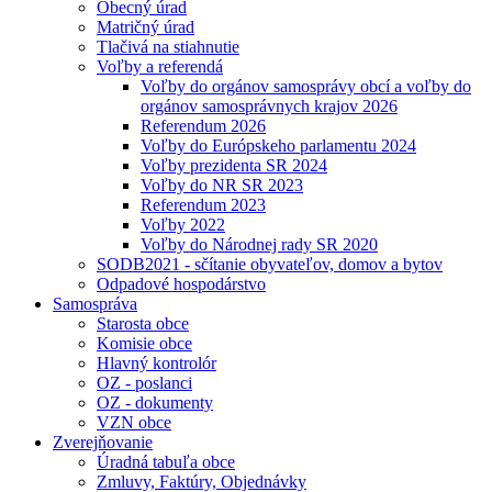
Obecný úrad
Matričný úrad
Tlačivá na stiahnutie
Voľby a referendá
Voľby do orgánov samosprávy obcí a voľby do
orgánov samosprávnych krajov 2026
Referendum 2026
Voľby do Európskeho parlamentu 2024
Voľby prezidenta SR 2024
Voľby do NR SR 2023
Referendum 2023
Voľby 2022
Voľby do Národnej rady SR 2020
SODB2021 - sčítanie obyvateľov, domov a bytov
Odpadové hospodárstvo
Samospráva
Starosta obce
Komisie obce
Hlavný kontrolór
OZ - poslanci
OZ - dokumenty
VZN obce
Zverejňovanie
Úradná tabuľa obce
Zmluvy, Faktúry, Objednávky