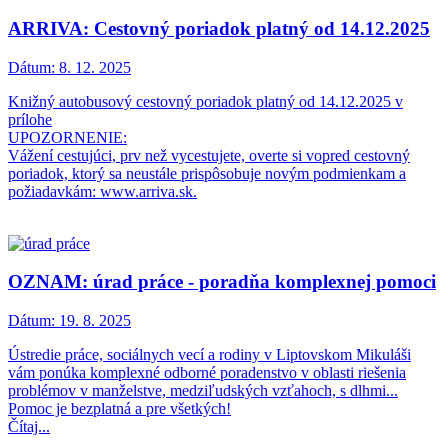
ARRIVA: Cestovný poriadok platný od 14.12.2025
Dátum:
8. 12. 2025
Knižný autobusový cestovný poriadok platný od 14.12.2025 v
prílohe
UPOZORNENIE:
Vážení cestujúci, prv než vycestujete, overte si vopred cestovný
poriadok, ktorý sa neustále prispôsobuje novým podmienkam a
požiadavkám: www.arriva.sk.
OZNAM: úrad práce - poradňa komplexnej pomoci
Dátum:
19. 8. 2025
Ústredie práce, sociálnych vecí a rodiny v Liptovskom Mikuláši
vám ponúka komplexné odborné poradenstvo v oblasti riešenia
problémov v manželstve, medziľudských vzťahoch, s dlhmi...
Pomoc je bezplatná a pre všetkých!
Čítaj...