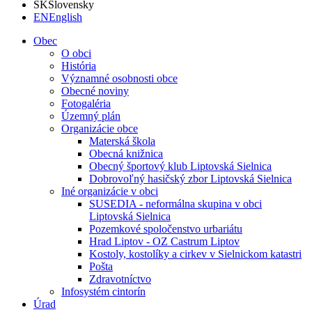
SK
Slovensky
EN
English
Obec
O obci
História
Významné osobnosti obce
Obecné noviny
Fotogaléria
Územný plán
Organizácie obce
Materská škola
Obecná knižnica
Obecný športový klub Liptovská Sielnica
Dobrovoľný hasičský zbor Liptovská Sielnica
Iné organizácie v obci
SUSEDIA - neformálna skupina v obci
Liptovská Sielnica
Pozemkové spoločenstvo urbariátu
Hrad Liptov - OZ Castrum Liptov
Kostoly, kostolíky a cirkev v Sielnickom katastri
Pošta
Zdravotníctvo
Infosystém cintorín
Úrad