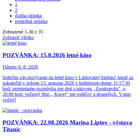
1
2
ďalšia stránka
posledná stránka
Zobrazené
1
-
30
z 35
Zobraziť všetko
POZVÁNKA: 15.8.2026 letné kino
Dátum:
6. 8. 2026
Srdečne vás pozývame na letné kino v Liptovskej Sielnici, ktoré sa
uskutoční v sobotu 15. augusta 2026 v kultúrnom dome. O 17:30
hod. premietame rozprávku pre deti s názvom ,,Zootropolis", o
20:00 hod. večerný film ,, Kavej" pre rodičov a dospelých. Vstup
voľný!
POZVÁNKA: 22.08.2026 Marina Liptov - výstava
Titanic