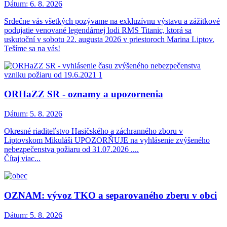
Dátum:
6. 8. 2026
Srdečne vás všetkých pozývame na exkluzívnu výstavu a zážitkové
podujatie venované legendárnej lodi RMS Titanic, ktorá sa
uskutoční v sobotu 22. augusta 2026 v priestoroch Marina Liptov.
Tešíme sa na vás!
ORHaZZ SR - oznamy a upozornenia
Dátum:
5. 8. 2026
Okresné riaditeľstvo Hasičského a záchranného zboru v
Liptovskom Mikuláši UPOZORŇUJE na vyhlásenie zvýšeného
nebezpečenstva požiaru od 31.07.2026 ....
Čítaj viac...
OZNAM: vývoz TKO a separovaného zberu v obci
Dátum:
5. 8. 2026