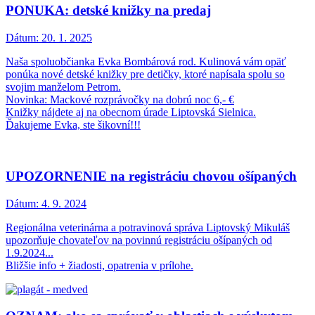
PONUKA: detské knižky na predaj
Dátum:
20. 1. 2025
Naša spoluobčianka Evka Bombárová rod. Kulinová vám opäť
ponúka nové detské knižky pre detičky, ktoré napísala spolu so
svojim manželom Petrom.
Novinka: Mackové rozprávočky na dobrú noc 6,- €
Knižky nájdete aj na obecnom úrade Liptovská Sielnica.
Ďakujeme Evka, ste šikovní!!!
UPOZORNENIE na registráciu chovou ošípaných
Dátum:
4. 9. 2024
Regionálna veterinárna a potravinová správa Liptovský Mikuláš
upozorňuje chovateľov na povinnú registráciu ošípaných od
1.9.2024...
Bližšie info + žiadosti, opatrenia v prílohe.