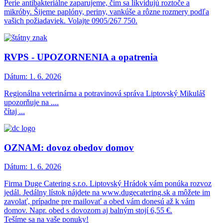
Perie antibakteriálne zaparujeme, čím sa likvidujú roztoče a
mikróby. Šijeme paplóny, periny, vankúše a rôzne rozmery podľa
vašich požiadaviek. Volajte 0905/267 750.
RVPS - UPOZORNENIA a opatrenia
Dátum:
1. 6. 2026
Regionálna veterinárna a potravinová správa Liptovský Mikuláš
upozorňuje na ....
čítaj ...
OZNAM: dovoz obedov domov
Dátum:
1. 6. 2026
Firma Duge Catering s.r.o. Liptovský Hrádok vám ponúka rozvoz
jedál. Jedálny lístok nájdete na www.dugecatering.sk a môžete im
zavolať, prípadne pre mailovať a obed vám donesú až k vám
domov. Napr. obed s dovozom aj balným stojí 6,55 €.
Tešíme sa na vaše ponuky!