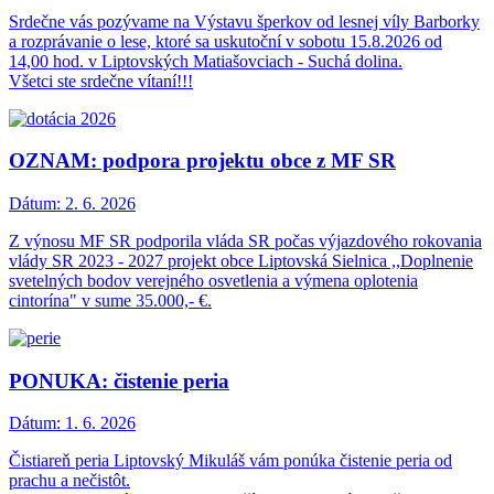
Srdečne vás pozývame na Výstavu šperkov od lesnej víly Barborky
a rozprávanie o lese, ktoré sa uskutoční v sobotu 15.8.2026 od
14,00 hod. v Liptovských Matiašovciach - Suchá dolina.
Všetci ste srdečne vítaní!!!
OZNAM: podpora projektu obce z MF SR
Dátum:
2. 6. 2026
Z výnosu MF SR podporila vláda SR počas výjazdového rokovania
vlády SR 2023 - 2027 projekt obce Liptovská Sielnica ,,Doplnenie
svetelných bodov verejného osvetlenia a výmena oplotenia
cintorína" v sume 35.000,- €.
PONUKA: čistenie peria
Dátum:
1. 6. 2026
Čistiareň peria Liptovský Mikuláš vám ponúka čistenie peria od
prachu a nečistôt.