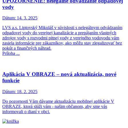
UPOZORNENIE: nelegálne odvádzanie odpadovej
vody
Dátum:
14. 3. 2025
LVS a.s. Liptovský Mikuláš v súvislosti s nelegálnym odvádzaním
odpadovej vody do verejnej kanalizácie a prepájaním vlastných
zdrojov vody s rozvodmi pitnej vody z verejného vodovodu vám
zasiela informácie pre zákazníkov, ako môžu stav zlegalizovať bez
pokút a finančných náhrad.
Príloha ...
Aplikácia V OBRAZE – nová aktualizácia, nové
funkcie
Dátum:
18. 2. 2025
Do pozornosti Vám dávame aktualizáciu mobilnej aplikácie V
OBRAZE, ktorá slúži vám - našim občanom, aby sme vás
informovali o dianí v obci.