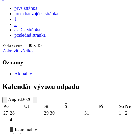
prvá stránka
predchádzajúca stránka
1
2
ďalšia stránka
posledná stránka
Zobrazené
1
-
30
z 35
Zobraziť všetko
Oznamy
Aktuality
Kalendár vývozu odpadu
August
2026
Po
Ut
St
Št
Pi
So
Ne
27
28
29
30
31
1
2
4
Komunálny