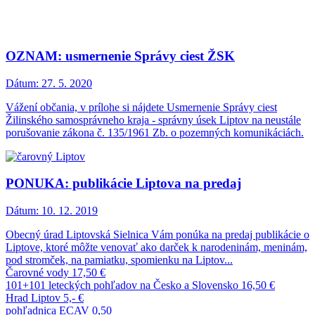
OZNAM: usmernenie Správy ciest ŽSK
Dátum:
27. 5. 2020
Vážení občania, v prílohe si nájdete Usmernenie Správy ciest
Žilinského samosprávneho kraja - správny úsek Liptov na neustále
porušovanie zákona č. 135/1961 Zb. o pozemných komunikáciách.
PONUKA: publikácie Liptova na predaj
Dátum:
10. 12. 2019
Obecný úrad Liptovská Sielnica Vám ponúka na predaj publikácie o
Liptove, ktoré môžte venovať ako darček k narodeninám, meninám,
pod stromček, na pamiatku, spomienku na Liptov...
Čarovné vody 17,50 €
101+101 leteckých pohľadov na Česko a Slovensko 16,50 €
Hrad Liptov 5,- €
pohľadnica ECAV 0,50