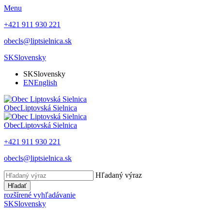
Menu
+421 911 930 221
obecls@liptsielnica.sk
SK
Slovensky
SK
Slovensky
EN
English
Obec
Liptovská Sielnica
Obec
Liptovská Sielnica
+421 911 930 221
obecls@liptsielnica.sk
Hľadaný výraz
Hľadať
rozšírené vyhľadávanie
SK
Slovensky