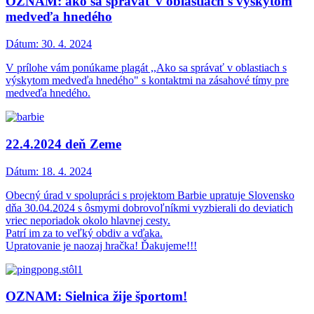
OZNAM: ako sa správať v oblastiach s výskytom
medveďa hnedého
Dátum:
30. 4. 2024
V prílohe vám ponúkame plagát ,,Ako sa správať v oblastiach s
výskytom medveďa hnedého" s kontaktmi na zásahové tímy pre
medveďa hnedého.
22.4.2024 deň Zeme
Dátum:
18. 4. 2024
Obecný úrad v spolupráci s projektom Barbie upratuje Slovensko
dňa 30.04.2024 s ôsmymi dobrovoľníkmi vyzbierali do deviatich
vriec neporiadok okolo hlavnej cesty.
Patrí im za to veľký obdiv a vďaka.
Upratovanie je naozaj hračka! Ďakujeme!!!
OZNAM: Sielnica žije športom!