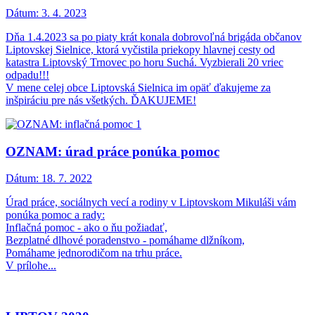
Dátum:
3. 4. 2023
Dňa 1.4.2023 sa po piaty krát konala dobrovoľná brigáda občanov
Liptovskej Sielnice, ktorá vyčistila priekopy hlavnej cesty od
katastra Liptovský Trnovec po horu Suchá. Vyzbierali 20 vriec
odpadu!!!
V mene celej obce Liptovská Sielnica im opäť ďakujeme za
inšpiráciu pre nás všetkých. ĎAKUJEME!
OZNAM: úrad práce ponúka pomoc
Dátum:
18. 7. 2022
Úrad práce, sociálnych vecí a rodiny v Liptovskom Mikuláši vám
ponúka pomoc a rady:
Inflačná pomoc - ako o ňu požiadať,
Bezplatné dlhové poradenstvo - pomáhame dlžníkom,
Pomáhame jednorodičom na trhu práce.
V prílohe...