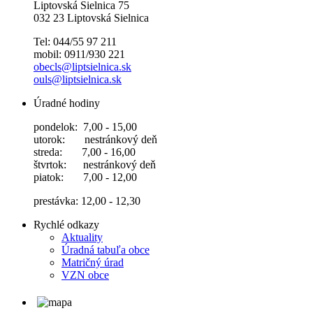
Liptovská Sielnica 75
032 23 Liptovská Sielnica
Tel: 044/55 97 211
mobil: 0911/930 221
obecls@liptsielnica.sk
ouls@liptsielnica.sk
Úradné hodiny
pondelok: 7,00 - 15,00
utorok: nestránkový deň
streda: 7,00 - 16,00
štvrtok: nestránkový deň
piatok: 7,00 - 12,00
prestávka: 12,00 - 12,30
Rychlé odkazy
Aktuality
Úradná tabuľa obce
Matričný úrad
VZN obce