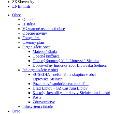
SK
Slovensky
EN
English
Obec
O obci
História
Významné osobnosti obce
Obecné noviny
Fotogaléria
Územný plán
Organizácie obce
Materská škola
Obecná knižnica
Obecný športový klub Liptovská Sielnica
Dobrovoľný hasičský zbor Liptovská Sielnica
Iné organizácie v obci
SUSEDIA - neformálna skupina v obci
Liptovská Sielnica
Pozemkové spoločenstvo urbariátu
Hrad Liptov - OZ Castrum Liptov
Kostoly, kostolíky a cirkev v Sielnickom katastri
Pošta
Zdravotníctvo
Infosystém cintorín
Úrad