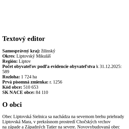
Textový editor
Samosprávný kraj:
žilinský
Okres
: Liptovský Mikuláš
Región:
Liptov
Počet obyvateľov podľa evidencie obyvateľstva
k 31.12.2025:
589
Rozloha:
1 724 ha
Prvá písomná zmienka:
r. 1256
Kód obce:
510 653
SK NACE obce:
84 110
O obci
Obec Liptovská Sielnica sa nachádza na severnom brehu priehrady
Liptovská Mara, v prekrásnom prostredí Chočských vrchov
na západe a Západných Tatier na severe. Novovybudovaná obec