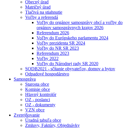
Obecný úrad
Matričný úrad
Tlačivá na stiahnutie
Voľby a referendá
Voľby do orgánov samosprávy obcí a voľby do
orgánov samosprávnych krajov 2026
Referendum 2026
Voľby do Európskeho parlamentu 2024
Voľby prezidenta SR 2024
Voľby do NR SR 2023
Referendum 2023
Voľby 2022
Voľby do Národnej rady SR 2020
SODB2021 - sčítanie obyvateľov, domov a bytov
Odpadové hospodárstvo
Samospráva
Starosta obce
Komisie obce
Hlavný kontrolór
OZ - poslanci
OZ - dokumenty
VZN obce
Zverejňovanie
Úradná tabuľa obce
Zmluvy, Faktúry, Objednávky