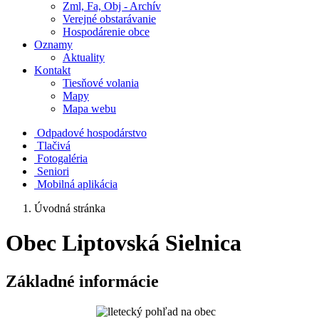
Zml, Fa, Obj - Archív
Verejné obstarávanie
Hospodárenie obce
Oznamy
Aktuality
Kontakt
Tiesňové volania
Mapy
Mapa webu
Odpadové hospodárstvo
Tlačivá
Fotogaléria
Seniori
Mobilná aplikácia
Úvodná stránka
Obec Liptovská Sielnica
Základné informácie