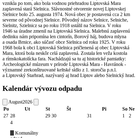
vznikla po tom, ako bola vodnou priehradou Liptovská Mara
zaplavená stará Sielnica. Slávnostné otvorenie novej Liptovskej
Sielnice bolo 25. augusta 1974. Nová obec je postavená cca 2 km
severne od pôvodnej Sielnice. Pôvodný názov Selnice, Selniche,
Sielnitz, Szielnicz sa po roku 1918 ustálil na Sielnica. V roku
1946 sa úradne zmenil na Liptovská Sielnica. Malebnú zaplavenú
dedinku nám pripomína len cintorín, Borový háj, budova mlyna
a osada Brnice, ako súčasť obce Sielnica od roku 1925. V roku
1968 bola k obci Liptovská Sielnica pričlenená aj obec Liptovská
Mara, ktorá bola neskôr celá zaplavená. Zostala len veža kostola
a rímskokatolícka fara. Nachádzajú sa tu aj historické pamiatky:
Archeologické múzeum v prírode Liptovská Mara - Havránok -
významné zrekonštruované keltské sídlo z 1. storočia p.n.l.
a Liptovský Starhrad, nazývaný aj hrad Liptov alebo Sielnický hrad.
Kalendár vývozu odpadu
August
2026
Po
Ut
St
Št
Pi
So
Ne
27
28
29
30
31
1
2
4
Komunálny