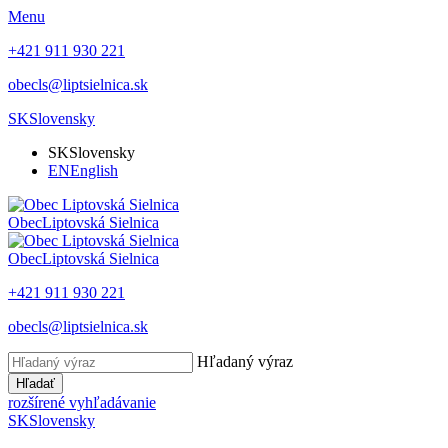
Menu
+421 911 930 221
obecls@liptsielnica.sk
SK
Slovensky
SK
Slovensky
EN
English
Obec
Liptovská Sielnica
Obec
Liptovská Sielnica
+421 911 930 221
obecls@liptsielnica.sk
Hľadaný výraz
Hľadať
rozšírené vyhľadávanie
SK
Slovensky