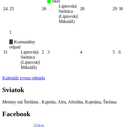
Sklo
Liptovská
24
25
26
28
29
30
Sielnica
(Liptovský
Mikuláš)
1
Komunálny
odpad
31
Liptovská
2
3
4
5
6
Sielnica
(Liptovský
Mikuláš)
Kalendár zvozu odpadu
Sviatok
Meniny má
Štefánia
, Kajetán, Afra, Afrodita, Kajetána, Štefana
Facebook