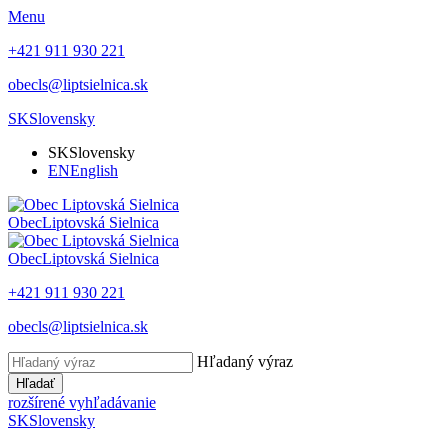
Menu
+421 911 930 221
obecls@liptsielnica.sk
SK
Slovensky
SK
Slovensky
EN
English
Obec
Liptovská Sielnica
Obec
Liptovská Sielnica
+421 911 930 221
obecls@liptsielnica.sk
Hľadaný výraz
Hľadať
rozšírené vyhľadávanie
SK
Slovensky