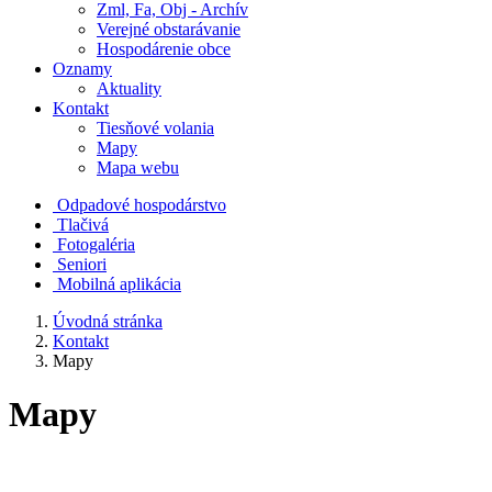
Zml, Fa, Obj - Archív
Verejné obstarávanie
Hospodárenie obce
Oznamy
Aktuality
Kontakt
Tiesňové volania
Mapy
Mapa webu
Odpadové hospodárstvo
Tlačivá
Fotogaléria
Seniori
Mobilná aplikácia
Úvodná stránka
Kontakt
Mapy
Mapy