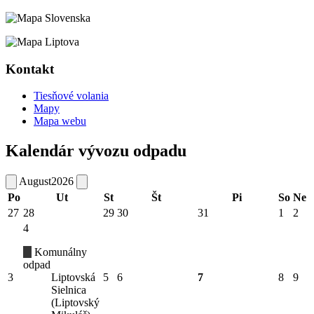
Kontakt
Tiesňové volania
Mapy
Mapa webu
Kalendár vývozu odpadu
August
2026
Po
Ut
St
Št
Pi
So
Ne
27
28
29
30
31
1
2
4
Komunálny
odpad
3
Liptovská
5
6
7
8
9
Sielnica
(Liptovský