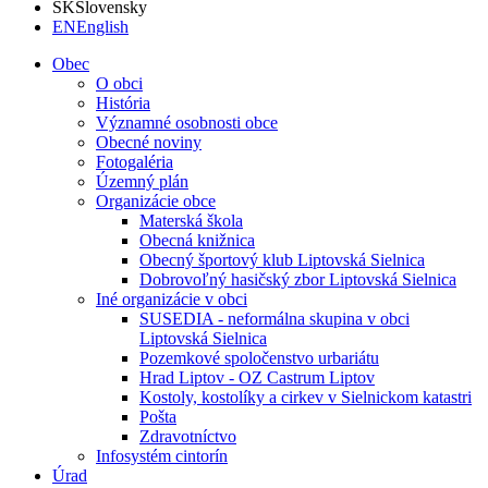
SK
Slovensky
EN
English
Obec
O obci
História
Významné osobnosti obce
Obecné noviny
Fotogaléria
Územný plán
Organizácie obce
Materská škola
Obecná knižnica
Obecný športový klub Liptovská Sielnica
Dobrovoľný hasičský zbor Liptovská Sielnica
Iné organizácie v obci
SUSEDIA - neformálna skupina v obci
Liptovská Sielnica
Pozemkové spoločenstvo urbariátu
Hrad Liptov - OZ Castrum Liptov
Kostoly, kostolíky a cirkev v Sielnickom katastri
Pošta
Zdravotníctvo
Infosystém cintorín
Úrad