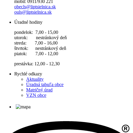
mobil: 0911/930 221
obecls@liptsielnica.sk
ouls@liptsielnica.sk
Úradné hodiny
pondelok: 7,00 - 15,00
utorok: nestránkový deň
streda: 7,00 - 16,00
štvrtok: nestránkový deň
piatok: 7,00 - 12,00
prestávka: 12,00 - 12,30
Rychlé odkazy
Aktuality
Úradná tabuľa obce
Matričný úrad
VZN obce