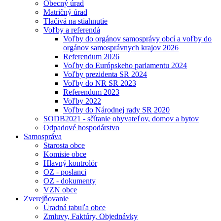
Obecný úrad
Matričný úrad
Tlačivá na stiahnutie
Voľby a referendá
Voľby do orgánov samosprávy obcí a voľby do
orgánov samosprávnych krajov 2026
Referendum 2026
Voľby do Európskeho parlamentu 2024
Voľby prezidenta SR 2024
Voľby do NR SR 2023
Referendum 2023
Voľby 2022
Voľby do Národnej rady SR 2020
SODB2021 - sčítanie obyvateľov, domov a bytov
Odpadové hospodárstvo
Samospráva
Starosta obce
Komisie obce
Hlavný kontrolór
OZ - poslanci
OZ - dokumenty
VZN obce
Zverejňovanie
Úradná tabuľa obce
Zmluvy, Faktúry, Objednávky