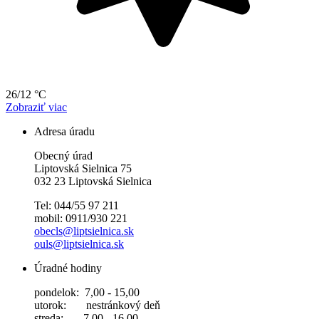
26/12 °C
Zobraziť viac
Adresa úradu
Obecný úrad
Liptovská Sielnica 75
032 23 Liptovská Sielnica
Tel: 044/55 97 211
mobil: 0911/930 221
obecls@liptsielnica.sk
ouls@liptsielnica.sk
Úradné hodiny
pondelok: 7,00 - 15,00
utorok: nestránkový deň
streda: 7,00 - 16,00