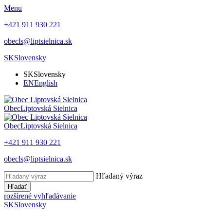
Menu
+421 911 930 221
obecls@liptsielnica.sk
SK
Slovensky
SK
Slovensky
EN
English
Obec
Liptovská Sielnica
Obec
Liptovská Sielnica
+421 911 930 221
obecls@liptsielnica.sk
Hľadaný výraz
Hľadať
rozšírené vyhľadávanie
SK
Slovensky