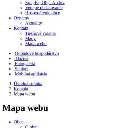
Zml, Fa, Obj - Archív
Verejné obstarávanie
Hospodárenie obce
Oznamy
Aktuality
Kontakt
Tiesňové volania
Mapy
Mapa webu
Odpadové hospodárstvo
Tlačivá
Fotogaléria
Seniori
Mobilná aplikácia
Úvodná stránka
Kontakt
Mapa webu
Mapa webu
Obec
O obci