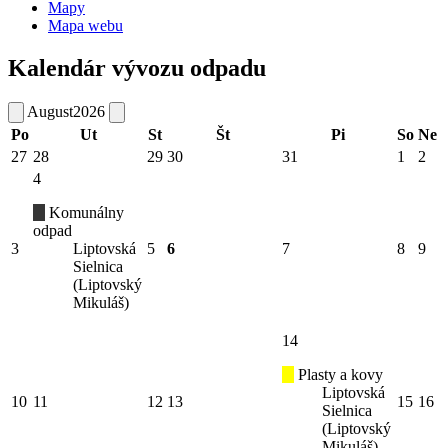
Mapy
Mapa webu
Kalendár vývozu odpadu
August
2026
Po
Ut
St
Št
Pi
So
Ne
27
28
29
30
31
1
2
4
Komunálny
odpad
3
Liptovská
5
6
7
8
9
Sielnica
(Liptovský
Mikuláš)
14
Plasty a kovy
Liptovská
10
11
12
13
15
16
Sielnica
(Liptovský
Mikuláš)