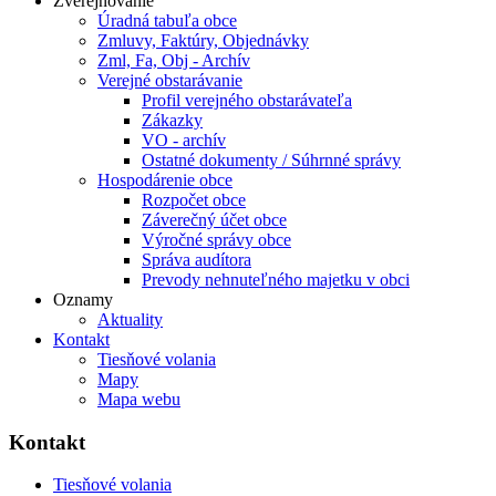
Zverejňovanie
Úradná tabuľa obce
Zmluvy, Faktúry, Objednávky
Zml, Fa, Obj - Archív
Verejné obstarávanie
Profil verejného obstarávateľa
Zákazky
VO - archív
Ostatné dokumenty / Súhrnné správy
Hospodárenie obce
Rozpočet obce
Záverečný účet obce
Výročné správy obce
Správa audítora
Prevody nehnuteľného majetku v obci
Oznamy
Aktuality
Kontakt
Tiesňové volania
Mapy
Mapa webu
Kontakt
Tiesňové volania