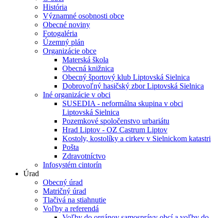
História
Významné osobnosti obce
Obecné noviny
Fotogaléria
Územný plán
Organizácie obce
Materská škola
Obecná knižnica
Obecný športový klub Liptovská Sielnica
Dobrovoľný hasičský zbor Liptovská Sielnica
Iné organizácie v obci
SUSEDIA - neformálna skupina v obci
Liptovská Sielnica
Pozemkové spoločenstvo urbariátu
Hrad Liptov - OZ Castrum Liptov
Kostoly, kostolíky a cirkev v Sielnickom katastri
Pošta
Zdravotníctvo
Infosystém cintorín
Úrad
Obecný úrad
Matričný úrad
Tlačivá na stiahnutie
Voľby a referendá
Voľby do orgánov samosprávy obcí a voľby do