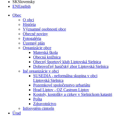
SK
Slovensky
EN
English
Obec
O obci
História
Významné osobnosti obce
Obecné noviny
Fotogaléria
Územný plán
Organizácie obce
Materská škola
Obecná knižnica
Obecný športový klub Liptovská Sielnica
Dobrovoľný hasičský zbor Liptovská Sielnica
Iné organizácie v obci
SUSEDIA - neformálna skupina v obci
Liptovská Sielnica
Pozemkové spoločenstvo urbariátu
Hrad Liptov - OZ Castrum Liptov
Kostoly, kostolíky a cirkev v Sielnickom katastri
Pošta
Zdravotníctvo
Infosystém cintorín
Úrad