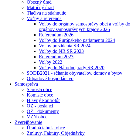
Obecný úrad
Matričný úrad
Tlačivá na stiahnutie
Voľby a referendá
Voľby do orgánov samosprávy obcí a voľby do
orgánov samosprávnych krajov 2026
Referendum 2026
Voľby do Európskeho parlamentu 2024
Voľby prezidenta SR 2024
Voľby do NR SR 2023
Referendum 2023
Voľby 2022
Voľby do Národnej rady SR 2020
SODB2021 - sčítanie obyvateľov, domov a bytov
Odpadové hospodárstvo
Samospráva
Starosta obce
Komisie obce
Hlavný kontrolór
OZ - poslanci
OZ - dokumenty
VZN obce
Zverejňovanie
Úradná tabuľa obce
Zmluvy, Faktúry, Objednávky