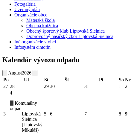
Fotogaléria
Územný plán
Organizácie obce
Materská škola
Obecná knižnica
Obecný športový klub Liptovská Sielnica
Dobrovoľný hasičský zbor Liptovská Sielnica
Iné organizácie v obci
Infosystém cintorín
Kalendár vývozu odpadu
August
2026
Po
Ut
St
Št
Pi
So
Ne
27
28
29
30
31
1
2
4
Komunálny
odpad
3
Liptovská
5
6
7
8
9
Sielnica
(Liptovský
Mikuláš)