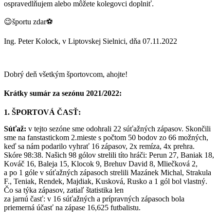
ospravedlňujem alebo môžete kolegovci doplniť.
😉športu zdar⚽
Ing. Peter Kolock, v Liptovskej Sielnici, dňa 07.11.2022
Dobrý deň všetkým športovcom, ahojte!
Krátky sumár za sezónu 2021/2022:
1. ŠPORTOVÁ ČASŤ:
Súťaž:
v tejto sezóne sme odohrali 22 súťažných zápasov. Skončili
sme na fanstastickom 2.mieste s počtom 50 bodov zo 66 možných,
keď sa nám podarilo vyhrať 16 zápasov, 2x remíza, 4x prehra.
Skóre 98:38. Našich 98 gólov strelili títo hráči: Perun 27, Baniak 18,
Kováč 16, Baleja 15, Klocok 9, Brehuv David 8, Mliečková 2,
a po 1 góle v súťažných zápasoch strelili Mazánek Michal, Strakula
F., Teniak, Rendek, Majdiak, Kusková, Rusko a 1 gól bol vlastný.
Čo sa týka zápasov, zatiaľ štatistika len
za jarnú časť: v 16 súťažných a prípravných zápasoch bola
priemerná účasť na zápase 16,625 futbalistu.