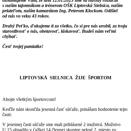
oznamujeme Vám, že dňa 12.01.2023 sme sa navždy rozlúčili
s našim tajomníkom a trénerom OŠK Liptovská Sielnica, naším
priateľom, naším kamarátom Ing. Peterom Klockom. Odišiel
od nás vo veku 43 rokov.
Drahý Peťko, ďakujeme ti za všetko, čo si pre nás urobil, za tvoju
starostlivosť o nás, obetavosť, láskavosť. Budeš nám veľmi
chýbať.
Česť tvojej pamiatke!
LIPTOVSKÁ SIELNICA ŽIJE ŠPORTOM
Ahojte všetkým športovcom!
Keďže nám skončila jesenná časť súťaže, prinášam hodnotenie tejto
časti:
V jesennej časti súťaže sme mali prihlásené 2 mužstvá. Mužstvo
U 15 obsadilo v ťažkej 14 člennej skupine pekné 2. miesto zo