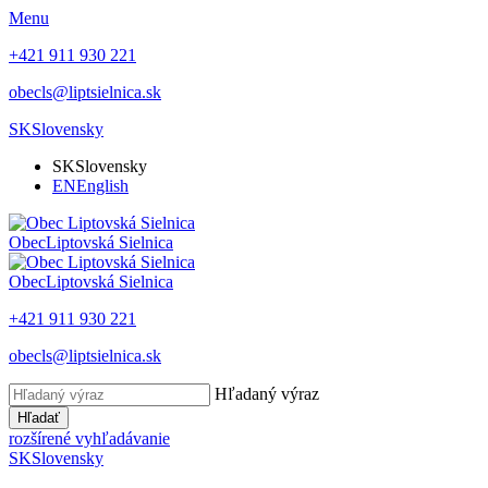
Menu
+421 911 930 221
obecls@liptsielnica.sk
SK
Slovensky
SK
Slovensky
EN
English
Obec
Liptovská Sielnica
Obec
Liptovská Sielnica
+421 911 930 221
obecls@liptsielnica.sk
Hľadaný výraz
Hľadať
rozšírené vyhľadávanie
SK
Slovensky