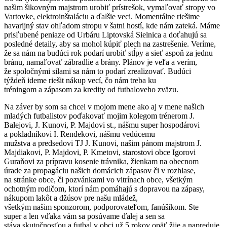
našim šikovným majstrom urobiť prístrešok, vymaľovať stropy vo
Vartovke, elektroinštaláciu a ďalšie veci. Momentálne riešime
havarijný stav ohľadom stropu v šatni hostí, kde nám zateká. Máme
prisľubené peniaze od Urbáru Liptovská Sielnica a doťahujú sa
posledné detaily, aby sa mohol kúpiť plech na zastrešenie. Veríme,
že sa nám na budúci rok podarí urobiť stĺpy a sieť aspoň za jednu
bránu, namaľovať zábradlie a brány. Plánov je veľa a verím,
že spoločnými silami sa nám to podarí zrealizovať. Budúci
týždeň ideme riešit nákup vecí, čo nám treba ku
tréningom a zápasom za kredity od futbaloveho zväzu.
Na záver by som sa chcel v mojom mene ako aj v mene našich
mladých futbalistov poďakovať mojim kolegom trénerom J.
Balejovi, J. Kunovi, P. Majdovi st., nášmu super hospodárovi
a pokladníkovi I. Rendekovi, nášmu vedúcemu
mužstva a predsedovi TJ J. Kunovi, našim pánom majstrom J.
Majdiakovi, P. Majdovi, P. Kmetovi, starostovi obce Igorovi
Guraňovi za prípravu kosenie trávnika, žienkam na obecnom
úrade za propagáciu našich domácich zápasov či v rozhlase,
na stránke obce, či pozvánkami vo vitrínach obce, všetkým
ochotným rodičom, ktorí nám pomáhajú s dopravou na zápasy,
nákupom lakôt a džúsov pre našu mládež,
všetkým našim sponzorom, podporovateľom, fanúšikom. Ste
super a len vďaka vám sa posúvame ďalej a sen sa
stáva skutočnosťou a futbal v obci už 5 rokov opäť žije a napreduje.