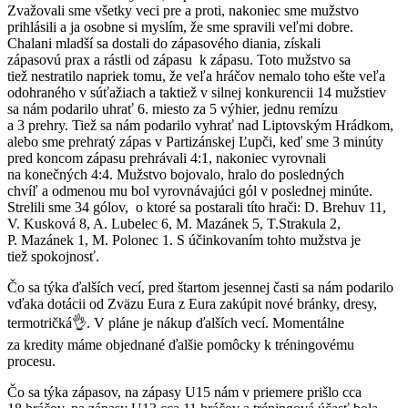
Zvažovali sme všetky veci pre a proti, nakoniec sme mužstvo
prihlásili a ja osobne si myslím, že sme spravili veľmi dobre.
Chalani mladší sa dostali do zápasového diania, získali
zápasovú prax a rástli od zápasu k zápasu. Toto mužstvo sa
tiež nestratilo napriek tomu, že veľa hráčov nemalo toho ešte veľa
odohraného v súťažiach a taktiež v silnej konkurencii 14 mužstiev
sa nám podarilo uhrať 6. miesto za 5 výhier, jednu remízu
a 3 prehry. Tiež sa nám podarilo vyhrať nad Liptovským Hrádkom,
alebo sme prehratý zápas v Partizánskej Ľupči, keď sme 3 minúty
pred koncom zápasu prehrávali 4:1, nakoniec vyrovnali
na konečných 4:4. Mužstvo bojovalo, hralo do posledných
chvíľ a odmenou mu bol vyrovnávajúci gól v poslednej minúte.
Strelili sme 34 gólov, o ktoré sa postarali títo hrači: D. Brehuv 11,
V. Kusková 8, A. Lubelec 6, M. Mazánek 5, T.Strakula 2,
P. Mazánek 1, M. Polonec 1. S účinkovaním tohto mužstva je
tiež spokojnosť.
Čo sa týka ďalších vecí, pred štartom jesennej časti sa nám podarilo
vďaka dotácii od Zväzu Eura z Eura zakúpit nové bránky, dresy,
termotričká👌. V pláne je nákup ďalších vecí. Momentálne
za kredity máme objednané ďalšie pomôcky k tréningovému
procesu.
Čo sa týka zápasov, na zápasy U15 nám v priemere prišlo cca