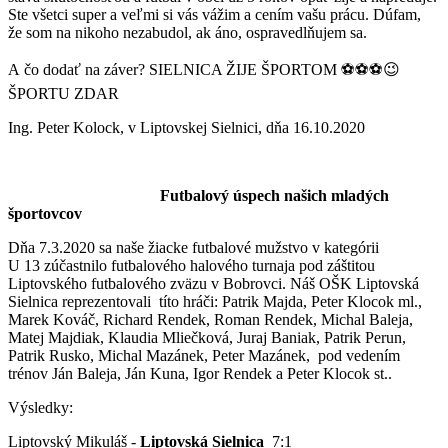
Ste všetci super a veľmi si vás vážim a cením vašu prácu. Dúfam,
že som na nikoho nezabudol, ak áno, ospravedlňujem sa.
A čo dodať na záver? SIELNICA ŽIJE ŠPORTOM ⚽⚽⚽😉
ŠPORTU ZDAR
Ing. Peter Kolock, v Liptovskej Sielnici, dňa 16.10.2020
Futbalový úspech našich mladých
športovcov
Dňa 7.3.2020 sa naše žiacke futbalové mužstvo v kategórii
U 13 zúčastnilo futbalového halového turnaja pod záštitou
Liptovského futbalového zväzu v Bobrovci. Náš OŠK Liptovská
Sielnica reprezentovali títo hráči: Patrik Majda, Peter Klocok ml.,
Marek Kováč, Richard Rendek, Roman Rendek, Michal Baleja,
Matej Majdiak, Klaudia Mliečková, Juraj Baniak, Patrik Perun,
Patrik Rusko, Michal Mazánek, Peter Mazánek, pod vedením
trénov Ján Baleja, Ján Kuna, Igor Rendek a Peter Klocok st..
Výsledky:
Liptovský Mikuláš -
Liptovská Sielnica
7:1