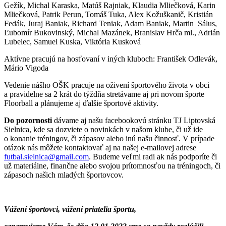
Gežík, Michal Karaska, Matúš Rajniak, Klaudia Mliečková, Karin
Mliečková, Patrik Perun, Tomáš Tuka, Alex Kožuškanič, Kristián
Fedák, Juraj Baniak, Richard Teniak, Adam Baniak, Martin Sálus,
Ľubomír Bukovinský, Michal Mazánek, Branislav Hrča ml., Adrián
Lubelec, Samuel Kuska, Viktória Kusková
Aktívne pracujú na hosťovaní v iných kluboch: František Odlevák,
Mário Vigoda
Vedenie nášho OŠK pracuje na oživení športového života v obci
a pravidelne sa 2 krát do týždňa stretávame aj pri novom športe
Floorball a plánujeme aj ďalšie športové aktivity.
Do pozornosti
dávame aj našu facebookovú stránku TJ Liptovská
Sielnica, kde sa dozviete o novinkách v našom klube, či už ide
o konanie tréningov, či zápasov alebo inú našu činnosť. V prípade
otázok nás môžete kontaktovať aj na našej e-mailovej adrese
futbal.sielnica@gmail.com
. Budeme veľmi radi ak nás podporíte či
už materiálne, finančne alebo svojou prítomnosťou na tréningoch, či
zápasoch našich mladých športovcov.
Vážení športovci, vážení priatelia športu,