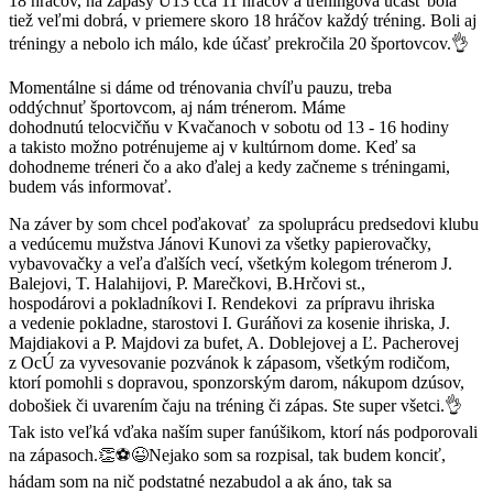
18 hráčov, na zápasy U13 cca 11 hráčov a tréningová účasť bola
tiež veľmi dobrá, v priemere skoro 18 hráčov každý tréning. Boli aj
tréningy a nebolo ich málo, kde účasť prekročila 20 športovcov.👌
Momentálne si dáme od trénovania chvíľu pauzu, treba
oddýchnuť športovcom, aj nám trénerom. Máme
dohodnutú telocvičňu v Kvačanoch v sobotu od 13 - 16 hodiny
a takisto možno potrénujeme aj v kultúrnom dome. Keď sa
dohodneme tréneri čo a ako ďalej a kedy začneme s tréningami,
budem vás informovať.
Na záver by som chcel poďakovať za spoluprácu predsedovi klubu
a vedúcemu mužstva Jánovi Kunovi za všetky papierovačky,
vybavovačky a veľa ďalších vecí, všetkým kolegom trénerom J.
Balejovi, T. Halahijovi, P. Marečkovi, B.Hrčovi st.,
hospodárovi a pokladníkovi I. Rendekovi za prípravu ihriska
a vedenie pokladne, starostovi I. Guráňovi za kosenie ihriska, J.
Majdiakovi a P. Majdovi za bufet, A. Doblejovej a Ľ. Pacherovej
z OcÚ za vyvesovanie pozvánok k zápasom, všetkým rodičom,
ktorí pomohli s dopravou, sponzorským darom, nákupom dzúsov,
dobošiek či uvarením čaju na tréning či zápas. Ste super všetci.👌
Tak isto veľká vďaka naším super fanúšikom, ktorí nás podporovali
na zápasoch.👏⚽😉Nejako som sa rozpisal, tak budem konciť,
hádam som na nič podstatné nezabudol a ak áno, tak sa