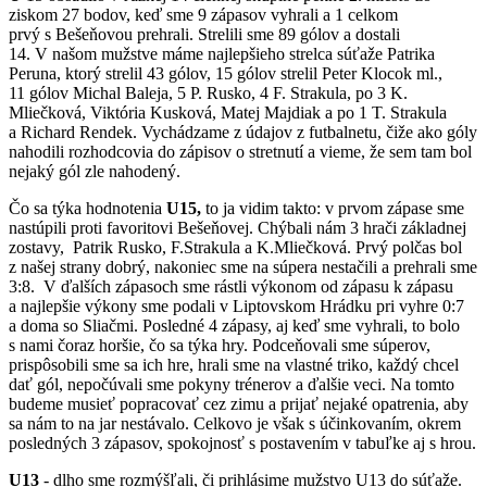
ziskom 27 bodov, keď sme 9 zápasov vyhrali a 1 celkom
prvý s Bešeňovou prehrali. Strelili sme 89 gólov a dostali
14. V našom mužstve máme najlepšieho strelca súťaže Patrika
Peruna, ktorý strelil 43 gólov, 15 gólov strelil Peter Klocok ml.,
11 gólov Michal Baleja, 5 P. Rusko, 4 F. Strakula, po 3 K.
Mliečková, Viktória Kusková, Matej Majdiak a po 1 T. Strakula
a Richard Rendek. Vychádzame z údajov z futbalnetu, čiže ako góly
nahodili rozhodcovia do zápisov o stretnutí a vieme, že sem tam bol
nejaký gól zle nahodený.
Čo sa týka hodnotenia
U15,
to ja vidim takto: v prvom zápase sme
nastúpili proti favoritovi Bešeňovej. Chýbali nám 3 hrači základnej
zostavy, Patrik Rusko, F.Strakula a K.Mliečková. Prvý polčas bol
z našej strany dobrý, nakoniec sme na súpera nestačili a prehrali sme
3:8. V ďalších zápasoch sme rástli výkonom od zápasu k zápasu
a najlepšie výkony sme podali v Liptovskom Hrádku pri vyhre 0:7
a doma so Sliačmi. Posledné 4 zápasy, aj keď sme vyhrali, to bolo
s nami čoraz horšie, čo sa týka hry. Podceňovali sme súperov,
prispôsobili sme sa ich hre, hrali sme na vlastné triko, každý chcel
dať gól, nepočúvali sme pokyny trénerov a ďalšie veci. Na tomto
budeme musieť popracovať cez zimu a prijať nejaké opatrenia, aby
sa nám to na jar nestávalo. Celkovo je však s účinkovaním, okrem
posledných 3 zápasov, spokojnosť s postavením v tabuľke aj s hrou.
U13
- dlho sme rozmýšľali, či prihlásime mužstvo U13 do súťaže.