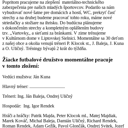
Popritom pracujeme na zlepšení materiálno-technického
zabezpečenia pre našich mladých športovcov. Podarilo sa nám
vybudovať nové šatne pre domácich a hostí, WC, prekryť časť
strechy a na druhej budeme pracovať tohto roku, máme nové
striedačky a stožiare na ihrisku. Do budúcna plánujeme
s dokončením strechy a kompletným opláštením budovy
tzv. ,,Vartovky,, a sieťami za bránkami. V zime trénujeme
v Kultúrnom dome v Liptovskej Sielnici. Momentálne sa 30 deťom
z našej obce a okolia venujú tréneri P. Klocok st., J. Baleja, J. Kuna
a O. Uličný. Tréningy bývajú 2 krát do týždňa.
Žiacke futbalové družstvo momentálne pracuje
v tomto zložení:
Vedúci mužstva: Ján Kuna
Hlavný tréner: ...............................
Tréneri: Ing. Ján Baleja, Ondrej Uličný
Hospodár: Ing. Igor Rendek
Hráči a hráčky: Patrik Majda, Peter Klocok ml., Matej Majdiak,
Marek Kováč, Michal Baleja, Damián Uličný, Richard Rendek,
Roman Rendek, Adam Gežík, Pavol Glončák, Ondrej Svitek, Jozef