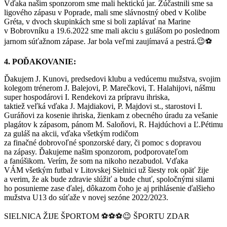
Vďaka našim sponzorom sme mali hektickú jar. Zúčastnili sme sa
ligového zápasu v Poprade, mali sme slávnostný obed v Kolibe
Gréta, v dvoch skupinkách sme si boli zaplávať na Marine
v Bobrovníku a 19.6.2022 sme mali akciu s gulášom po poslednom
jarnom súťažnom zápase. Jar bola veľmi zaujímavá a pestrá.😉⚽
4. POĎAKOVANIE:
Ďakujem J. Kunovi, predsedovi klubu a vedúcemu mužstva, svojim
kolegom trénerom J. Balejovi, P. Marečkovi, T. Halahijovi, nášmu
super hospodárovi I. Rendekovi za prípravu ihriska,
taktiež veľká vďaka J. Majdiakovi, P. Majdovi st., starostovi I.
Guráňovi za kosenie ihriska, žienkam z obecného úradu za vešanie
plagátov k zápasom, pánom M. Saloňovi, R. Hajdúchovi a Ľ.Pétimu
za guláš na akcii, vďaka všetkým rodičom
za finačné dobrovoľné sponzorské dary, či pomoc s dopravou
na zápasy. Ďakujeme našim sponzorom, podporovateľom
a fanúšikom. Verím, že som na nikoho nezabudol. Vďaka
VÁM všetkým futbal v Litovskej Sielnici už šiesty rok opäť žije
a verim, že ak bude zdravie slúžiť a bude chuť, spoločnými silami
ho posunieme zase ďalej, dôkazom čoho je aj prihlásenie ďalšieho
mužstva U13 do súťaže v novej sezóne 2022/2023.
SIELNICA ŽIJE ŠPORTOM ⚽⚽⚽😉 ŠPORTU ZDAR