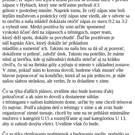
zápase v Hybiach, ktorý sme nešťastne prehrali 4:3
gólom v poslednej minúte. Napriek tomu, že celý zápas sme boli
lepším mužstvom a prakticky celý zápas sme viedli, ale v odvete sa
to otočilo a naša mládež dokázala otočiť zápas zo stavu 0:2 na 3:2
a vyhrali sme. Medzi pozitíva by som určite spomenul
vyskokú účasť detí na zápasoch a tréningoch, super team,
ktorý drží spolu, dokáže sa povzbudiť. Ďaľšie pozitívum je
náš kapitán Alex, ktorý dokáže ísť príkladom
mladším a usmerniť ich. Takisto na našu hru sa dá už aj pozerať,
dokážeme si prihrať, založiť útok. Takisto ma potešilo, že máme
silnú aj lavičku, kde aj náhradníci dokážu strieľať aj za krátku
chvíľu, čo sú na ihrisku góly a pýtaju si miesto v základnej zostave.
V zime, pokiaľ nám to korona dovolí, budeme však musieť ešte
hlavne popracovať na kondičke, ktorá až na pár jedincov, je stále
našou slabou stránkou, ale verím, že to doladíme v zime.
Čo sa týka ďalších plánov, uvidíme ako bude korona ďalej
pokračovať a ak nám to dovolí a dostaneme súhlas
s tréningami v našom kultúrnom dome, určite by sme chceli trénovat
čo najviac. Podľa záujmu detí o tréningy v zime a ak zväz bude
organizovať zimné turnaje, chceli by sme na ne prihlásit minimálne
mužstvo v kategórii U15 a rozmýšľame aj nad kategóoriou U 13,
aby si zahrali dosýta všetci. Uvidíme však čo bude.
Čo sa týka zlepšovania podmienok a budovania areálu, podarilo sa