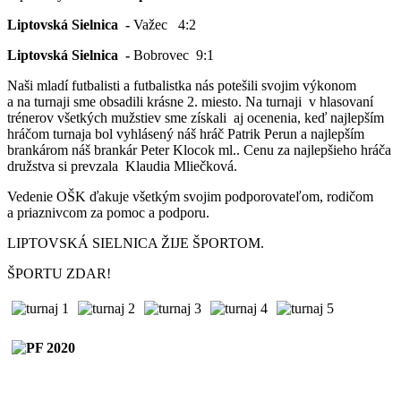
Liptovská Sielnica -
Važec 4:2
Liptovská Sielnica -
Bobrovec 9:1
Naši mladí futbalisti a futbalistka nás potešili svojim výkonom
a na turnaji sme obsadili krásne 2. miesto. Na turnaji v hlasovaní
trénerov všetkých mužstiev sme získali aj ocenenia, keď najlepším
hráčom turnaja bol vyhlásený náš hráč Patrik Perun a najlepším
brankárom náš brankár Peter Klocok ml.. Cenu za najlepšieho hráča
družstva si prevzala Klaudia Mliečková.
Vedenie OŠK ďakuje všetkým svojim podporovateľom, rodičom
a priaznivcom za pomoc a podporu.
LIPTOVSKÁ SIELNICA ŽIJE ŠPORTOM.
ŠPORTU ZDAR!