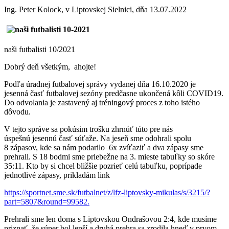
Ing. Peter Kolock, v Liptovskej Sielnici, dňa 13.07.2022
naši futbalisti 10/2021
Dobrý deň všetkým, ahojte!
Podľa úradnej futbalovej správy vydanej dňa 16.10.2020 je
jesenná časť futbalovej sezóny predčasne ukončená kôli COVID19.
Do odvolania je zastavený aj tréningový proces z toho istého
dôvodu.
V tejto správe sa pokúsim trošku zhrnúť túto pre nás
úspešnú jesennú časť súťaže. Na jeseň sme odohrali spolu
8 zápasov, kde sa nám podarilo 6x zvíťaziť a dva zápasy sme
prehrali. S 18 bodmi sme priebežne na 3. mieste tabuľky so skóre
35:11. Kto by si chcel bližšie pozrieť celú tabuľku, poprípade
jednotlivé zápasy, prikladám link
https://sportnet.sme.sk/futbalnet/z/lfz-liptovsky-mikulas/s/3215/?
part=5807&round=99582.
Prehrali sme len doma s Liptovskou Ondrašovou 2:4, kde musíme
priznať, že súper bol lepší a druhá prehra sa zrodila hneď v prvom