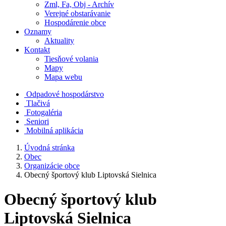
Zml, Fa, Obj - Archív
Verejné obstarávanie
Hospodárenie obce
Oznamy
Aktuality
Kontakt
Tiesňové volania
Mapy
Mapa webu
Odpadové hospodárstvo
Tlačivá
Fotogaléria
Seniori
Mobilná aplikácia
Úvodná stránka
Obec
Organizácie obce
Obecný športový klub Liptovská Sielnica
Obecný športový klub
Liptovská Sielnica