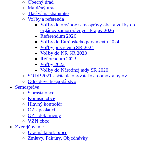
Obecný úrad
Matričný úrad
Tlačivá na stiahnutie
Voľby a referendá
Voľby do orgánov samosprávy obcí a voľby do
orgánov samosprávnych krajov 2026
Referendum 2026
Voľby do Európskeho parlamentu 2024
Voľby prezidenta SR 2024
Voľby do NR SR 2023
Referendum 2023
Voľby 2022
Voľby do Národnej rady SR 2020
SODB2021 - sčítanie obyvateľov, domov a bytov
Odpadové hospodárstvo
Samospráva
Starosta obce
Komisie obce
Hlavný kontrolór
OZ - poslanci
OZ - dokumenty
VZN obce
Zverejňovanie
Úradná tabuľa obce
Zmluvy, Faktúry, Objednávky