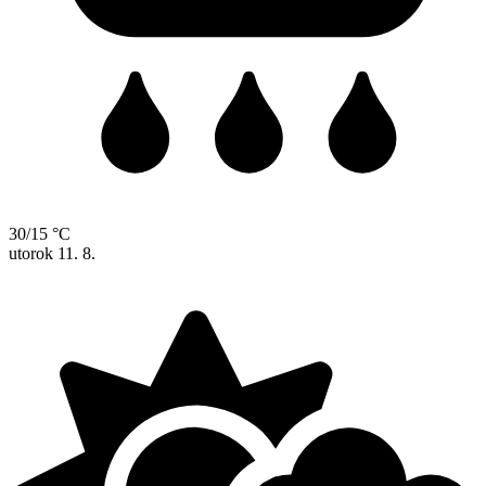
30/15 °C
utorok
11. 8.