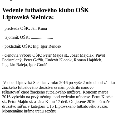
Vedenie futbalového klubu OŠK
Liptovská Sielnica:
- predseda OŠK: Ján Kuna
- tajomník OŠK: .....................
- pokladník OŠK: Ing. Igor Rendek
- členovia výboru OŠK: Peter Majda st., Jozef Majdiak, Pavol
Podstrelený, Peter Gežík, Ľudevít Klocok, Roman Hajdúch,
Ing. Ján Baleja, Igor Guráň
V obci Liptovská Sielnica v roku 2016 po vyše 2 rokoch od zániku
žiackeho futbalového družstva sa nám podarilo nanovo
reštartovať chod žiackeho futbalového mužstva. Koncom marca
2016 vybehlo na prvý tréning pod vedením trénerov Petra Klocka
st., Petra Majdu st. a Jána Kunu 17 detí. Od jesene 2016 hrá naše
družstvo súťaž v kategórii U15 Liptovského futbalového zväzu.
Momentálne hráme tretiu sezónu.