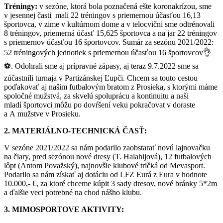
Tréningy:
v sezóne, ktorá bola poznačená ešte koronakrízou, sme
v jesennej časti mali 22 tréningov s priemernou účasťou 16,13
športovca, v zime v kultúrnom dome a v telocvični sme odtrénovali
8 tréningov, priemerná účasť 15,625 športovca a na jar 22 tréningov
s priemernov účasťou 16 športovcov. Sumár za sezónu 2021/2022:
52 tréningových jednotiek s priemernou účasťou 16 športovcov👌
⚽. Odohrali sme aj prípravné zápasy, aj teraz 9.7.2022 sme sa
zúčastnili turnaja v Partizánskej Ľupči. Chcem sa touto cestou
poďakovať aj našim futbalovým bratom z Prosieka, s ktorými máme
spoločné mužstvá, za skvelú spoluprácu a kontinuitu a naši
mladí športovci môžu po dovŕšení veku pokračovat v doraste
a A mužstve v Prosieku.
2. MATERIÁLNO-TECHNICKÁ ČASŤ:
V sezóne 2021/2022 sa nám podarilo zaobstarať novú lajnovačku
na čiary, pred sezónou nové dresy (T. Halahijová), 12 futbalových
lôpt (Antom Považský), najnovšie klubové tričká od Mevasport.
Podarilo sa nám získať aj dotáciu od LFZ Eurá z Eura v hodnote
10.000,- €, za ktoré chceme kúpit 3 sady dresov, nové bránky 5*2m
a ďalšie veci potrebné na chod nášho klubu.
3. MIMOSPORTOVE AKTIVITY: