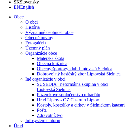
SK
Slovensky
EN
English
Obec
O obci
História
Významné osobnosti obce
Obecné noviny
Fotogaléria
Územný plán
Organizácie obce
Materská škola
Obecná knižnica
Obecný športový klub Liptovská Sielnica
Dobrovoľný hasičský zbor Liptovská Sielnica
Iné organizácie v obci
SUSEDIA - neformálna skupina v obci
Liptovská Sielnica
Pozemkové spoločenstvo urbariátu
Hrad Liptov - OZ Castrum Liptov
Kostoly, kostolíky a cirkev v Sielnickom katastri
Pošta
Zdravotníctvo
Infosystém cintorín
Úrad