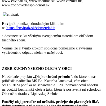
www.envipak.sk, www.triedime.sk, www.vezmisi.ma,
www.zodpovednaspolocnost.sk
Envipak
ponúka jednoduchým kliknutím
na
https://envipak.sk/viemetriedit
a dostanete sa ku všetkým zverejneným materiálom ohľadom
triedného zberu.
Veríme, že aj týmto krokom spoločne pomôžeme k zvýšeniu
vytriedeného odpadu nielen v našej obci.
ZBER KUCHYNSKÉHO OLEJA V OBCI
Na základe projektu
,,Olejko chráni prírodu",
do ktorého nás
prihlásila riaditeľka MŠ Bc. Katarína Janeková, vám obec
od 1.9.2024 ponúka na separovanie 120 l pomarančovú nádobu
na použité kuchynské oleje a tuky, ktorá je postavená pri schodoch
Obecného úradu v Liptovskej Sielnici.
Použitý olej preceďte od nečistôt, prelejte do plastových fliaš,
dobre uzavrite a tú potom vhoďte do pomarančového