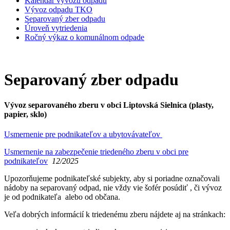
Kalendár vývozu odpadu
Vývoz odpadu TKO
Separovaný zber odpadu
Úroveň vytriedenia
Ročný výkaz o komunálnom odpade
Separovaný zber odpadu
Vývoz separovaného zberu v obci Liptovská Sielnica (plasty,
papier, sklo)
Usmernenie pre podnikateľov a ubytovávateľov
Usmernenie na zabezpečenie triedeného zberu v obci pre
podnikateľov
12/2025
Upozorňujeme podnikateľské subjekty, aby si poriadne označovali
nádoby na separovaný odpad, nie vždy vie šofér posúdiť , či vývoz
je od podnikateľa alebo od občana.
Veľa dobrých informácií k triedenému zberu nájdete aj na stránkach: