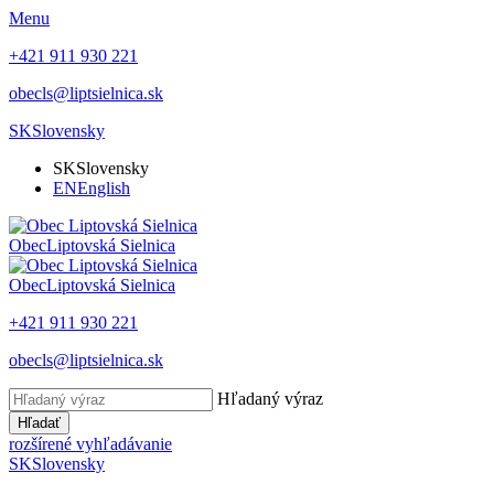
Menu
+421 911 930 221
obecls@liptsielnica.sk
SK
Slovensky
SK
Slovensky
EN
English
Obec
Liptovská Sielnica
Obec
Liptovská Sielnica
+421 911 930 221
obecls@liptsielnica.sk
Hľadaný výraz
Hľadať
rozšírené vyhľadávanie
SK
Slovensky