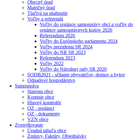
Obecný úrad
Matričný úrad
Tlačivá na stiahnutie
Voľby a referendá
Voľby do orgánov samosprávy obcí a voľby do
orgánov samosprávnych krajov 2026
Referendum 2026
Voľby do Európskeho parlamentu 2024
Voľby prezidenta SR 2024
Voľby do NR SR 2023
Referendum 2023
Voľby 2022
Voľby do Národnej rady SR 2020
SODB2021 - sčítanie obyvateľov, domov a bytov
Odpadové hospodárstvo
Samospráva
Starosta obce
Komisie obce
Hlavný kontrolór
OZ - poslanci
OZ - dokumenty
VZN obce
Zverejňovanie
Úradná tabuľa obce
Zmluvy, Faktúry, Objednávky