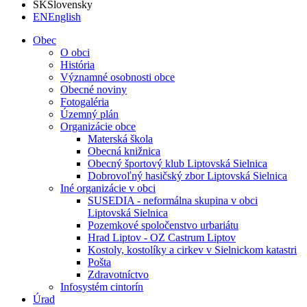
SK
Slovensky
EN
English
Obec
O obci
História
Významné osobnosti obce
Obecné noviny
Fotogaléria
Územný plán
Organizácie obce
Materská škola
Obecná knižnica
Obecný športový klub Liptovská Sielnica
Dobrovoľný hasičský zbor Liptovská Sielnica
Iné organizácie v obci
SUSEDIA - neformálna skupina v obci
Liptovská Sielnica
Pozemkové spoločenstvo urbariátu
Hrad Liptov - OZ Castrum Liptov
Kostoly, kostolíky a cirkev v Sielnickom katastri
Pošta
Zdravotníctvo
Infosystém cintorín
Úrad