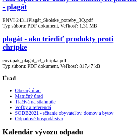
- plagát
ENVI-24311Plagát_Skolske_potreby_3Q.pdf
Typ súboru: PDF dokument, Veľkosť: 1,31 MB
plagát - ako triediť produkty proti
chrípke
envi-pak_plagat_a3_chripka.pdf
Typ súboru: PDF dokument, Veľkosť: 817,47 kB
Úrad
Obecný úrad
Matričný úrad
Tlačivá na stiahnutie
Voľby a referendá
SODB2021 - sčítanie obyvateľov, domov a bytov
Odpadové hospodárstvo
Kalendár vývozu odpadu