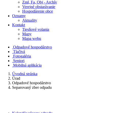
Zml, Fa, Obj - Archív
Verejné obstarávanie
Hospodárenie obce
Oznamy
Aktuality
Kontakt
Tiesňové volania
Mapy
Mapa webu
Odpadové hospodárstvo
Tlačivá
Fotogaléria
Seniori
Mobilná aplikácia
Úvodná stránka
Úrad
Odpadové hospodárstvo
Separovaný zber odpadu