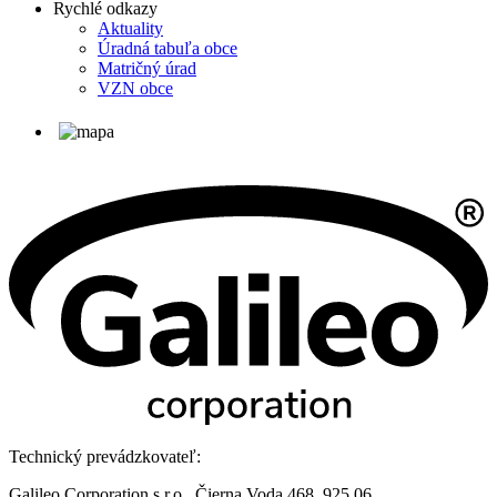
Rychlé odkazy
Aktuality
Úradná tabuľa obce
Matričný úrad
VZN obce
Technický prevádzkovateľ:
Galileo Corporation s.r.o., Čierna Voda 468, 925 06