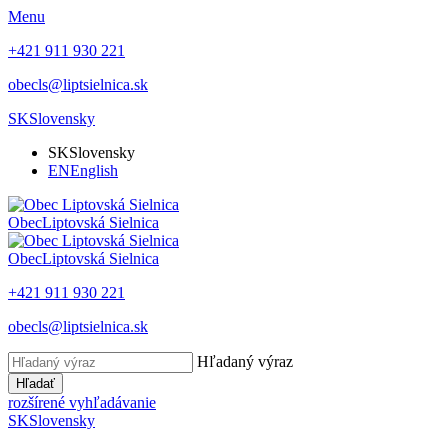
Menu
+421 911 930 221
obecls@liptsielnica.sk
SK
Slovensky
SK
Slovensky
EN
English
Obec
Liptovská Sielnica
Obec
Liptovská Sielnica
+421 911 930 221
obecls@liptsielnica.sk
Hľadaný výraz
Hľadať
rozšírené vyhľadávanie
SK
Slovensky