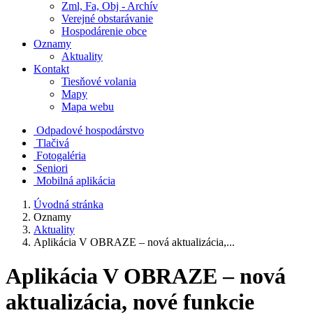
Zml, Fa, Obj - Archív
Verejné obstarávanie
Hospodárenie obce
Oznamy
Aktuality
Kontakt
Tiesňové volania
Mapy
Mapa webu
Odpadové hospodárstvo
Tlačivá
Fotogaléria
Seniori
Mobilná aplikácia
Úvodná stránka
Oznamy
Aktuality
Aplikácia V OBRAZE – nová aktualizácia,...
Aplikácia V OBRAZE – nová
aktualizácia, nové funkcie