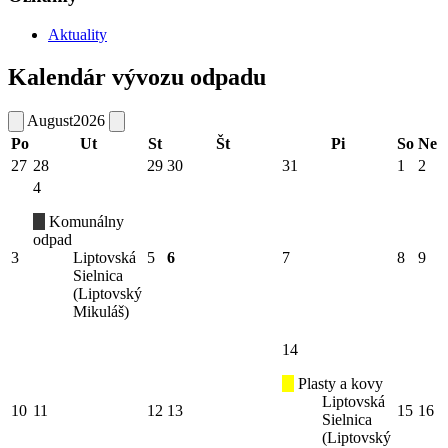
Aktuality
Kalendár vývozu odpadu
August
2026
Po
Ut
St
Št
Pi
So
Ne
27
28
29
30
31
1
2
4
Komunálny
odpad
3
Liptovská
5
6
7
8
9
Sielnica
(Liptovský
Mikuláš)
14
Plasty a kovy
Liptovská
10
11
12
13
15
16
Sielnica
(Liptovský