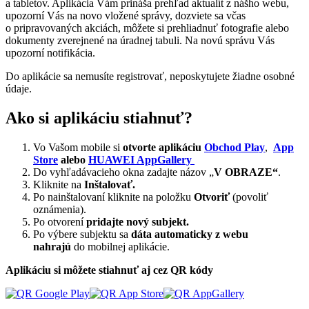
a tabletov. Aplikácia Vám prináša prehľad aktualít z nášho webu,
upozorní Vás na novo vložené správy, dozviete sa včas
o pripravovaných akciách, môžete si prehliadnuť fotografie alebo
dokumenty zverejnené na úradnej tabuli. Na novú správu Vás
upozorní notifikácia.
Do aplikácie sa nemusíte registrovať, neposkytujete žiadne osobné
údaje.
Ako si aplikáciu stiahnuť?
Vo Vašom mobile si
otvorte aplikáciu
Obchod Play
,
App
Store
alebo
HUAWEI AppGallery
Do vyhľadávacieho okna zadajte názov „
V OBRAZE“
.
Kliknite na
Inštalovať.
Po nainštalovaní kliknite na položku
Otvoriť
(povoliť
oznámenia).
Po otvorení
pridajte nový subjekt.
Po výbere subjektu sa
dáta automaticky z webu
nahrajú
do mobilnej aplikácie.
Aplikáciu si môžete stiahnuť aj cez QR kódy