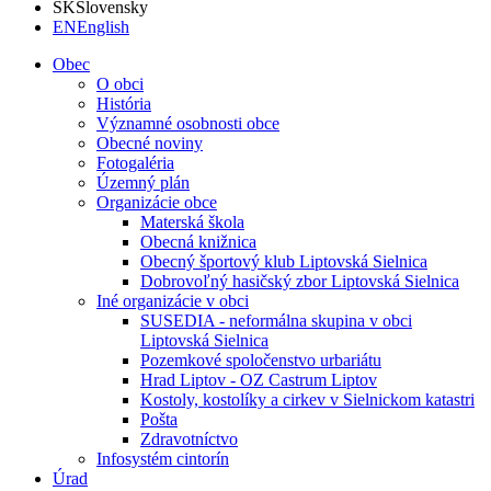
SK
Slovensky
EN
English
Obec
O obci
História
Významné osobnosti obce
Obecné noviny
Fotogaléria
Územný plán
Organizácie obce
Materská škola
Obecná knižnica
Obecný športový klub Liptovská Sielnica
Dobrovoľný hasičský zbor Liptovská Sielnica
Iné organizácie v obci
SUSEDIA - neformálna skupina v obci
Liptovská Sielnica
Pozemkové spoločenstvo urbariátu
Hrad Liptov - OZ Castrum Liptov
Kostoly, kostolíky a cirkev v Sielnickom katastri
Pošta
Zdravotníctvo
Infosystém cintorín
Úrad