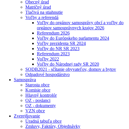
Obecný úrad
Matričný úrad
Tlačivá na stiahnutie
Voľby a referendá
Voľby do orgánov samosprávy obcí a voľby do
orgánov samosprávnych krajov 2026
Referendum 2026
Voľby do Európskeho parlamentu 2024
Voľby prezidenta SR 2024
Voľby do NR SR 2023
Referendum 2023
Voľby 2022
Voľby do Národnej rady SR 2020
SODB2021 - sčítanie obyvateľov, domov a bytov
Odpadové hospodárstvo
Samospráva
Starosta obce
Komisie obce
Hlavný kontrolór
OZ - poslanci
OZ - dokumenty
VZN obce
Zverejňovanie
Úradná tabuľa obce
Zmluvy, Faktúry, Objednávky