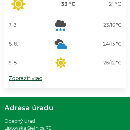
33 °C
21 °C
7. 8.
23/16 °C
piatok
8. 8.
24/13 °C
sobota
9. 8.
26/12 °C
nedeľa
Zobraziť viac
Adresa úradu
Obecný úrad
Liptovská Sielnica 75