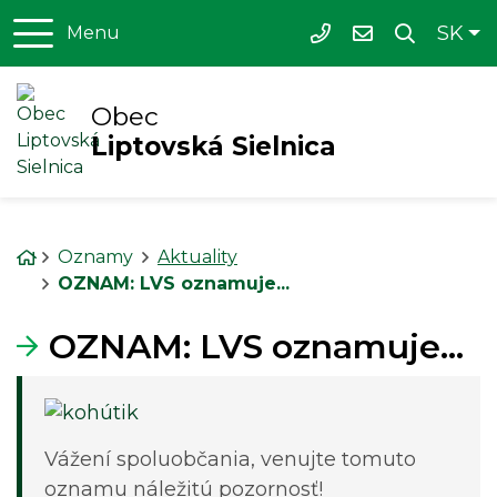
Slo
SK
Menu
+421 911 930 221
obecls@liptsie
Obec
Liptovská Sielnica
Úvodná stránka
Oznamy
Aktuality
OZNAM: LVS oznamuje...
OZNAM: LVS oznamuje...
Vážení spoluobčania, venujte tomuto
oznamu náležitú pozornosť!