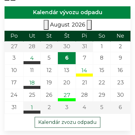
Kalendár vývozu odpadu
August
2026
Po
Ut
St
Št
Pi
So
Ne
27
28
29
30
31
1
2
3
5
6
7
8
9
4
Komunálny odpad
10
11
12
13
15
16
14
Liptovská Sielnica (Liptovský Mikuláš)
Plasty a kovy
17
19
20
21
22
23
18
Liptovská Sielnica (Li
Komunálny odpad
24
25
26
28
29
30
27
Liptovská Sielnica (Liptovský Mikuláš)
Sklo
31
2
3
4
5
6
1
Liptovská Sielnica (Liptovsk
Komunálny odpad
Kalendár zvozu odpadu
Liptovská Sielnica (Liptovský Mikuláš)