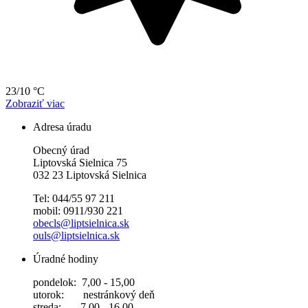
23/10 °C
Zobraziť viac
Adresa úradu
Obecný úrad
Liptovská Sielnica 75
032 23 Liptovská Sielnica
Tel: 044/55 97 211
mobil: 0911/930 221
obecls@liptsielnica.sk
ouls@liptsielnica.sk
Úradné hodiny
pondelok: 7,00 - 15,00
utorok: nestránkový deň
streda: 7,00 - 16,00