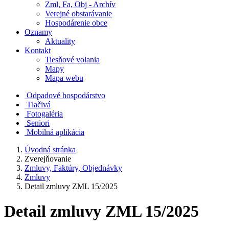
Zml, Fa, Obj - Archív
Verejné obstarávanie
Hospodárenie obce
Oznamy
Aktuality
Kontakt
Tiesňové volania
Mapy
Mapa webu
Odpadové hospodárstvo
Tlačivá
Fotogaléria
Seniori
Mobilná aplikácia
Úvodná stránka
Zverejňovanie
Zmluvy, Faktúry, Objednávky
Zmluvy
Detail zmluvy ZML 15/2025
Detail zmluvy ZML 15/2025