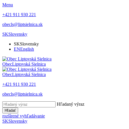
Menu
+421 911 930 221
obecls@liptsielnica.sk
SK
Slovensky
SK
Slovensky
EN
English
Obec
Liptovská Sielnica
Obec
Liptovská Sielnica
+421 911 930 221
obecls@liptsielnica.sk
Hľadaný výraz
Hľadať
rozšírené vyhľadávanie
SK
Slovensky