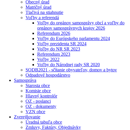
Obecný úrad
Matričný úrad
Tlačivá na stiahnutie
Voľby a referendá
Voľby do orgánov samosprávy obcí a voľby do
orgánov samosprávnych krajov 2026
Referendum 2026
Voľby do Európskeho parlamentu 2024
Voľby prezidenta SR 2024
Voľby do NR SR 2023
Referendum 2023
Voľby 2022
Voľby do Národnej rady SR 2020
SODB2021 - sčítanie obyvateľov, domov a bytov
Odpadové hospodárstvo
Samospráva
Starosta obce
Komisie obce
Hlavný kontrolór
OZ - poslanci
OZ - dokumenty
VZN obce
Zverejňovanie
Úradná tabuľa obce
Zmluvy, Faktúry, Objednávky