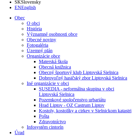
SK
Slovensky
EN
English
Obec
O obci
História
Významné osobnosti obce
Obecné noviny
Fotogaléria
Územný plán
Organizácie obce
Materská škola
Obecná knižnica
Obecný športový klub Liptovská Sielnica
Dobrovoľný hasičský zbor Liptovská Sielnica
Iné organizácie v obci
SUSEDIA - neformálna skupina v obci
Liptovská Sielnica
Pozemkové spoločenstvo urbariátu
Hrad Liptov - OZ Castrum Liptov
Kostoly, kostolíky a cirkev v Sielnickom katastri
Pošta
Zdravotníctvo
Infosystém cintorín
Úrad