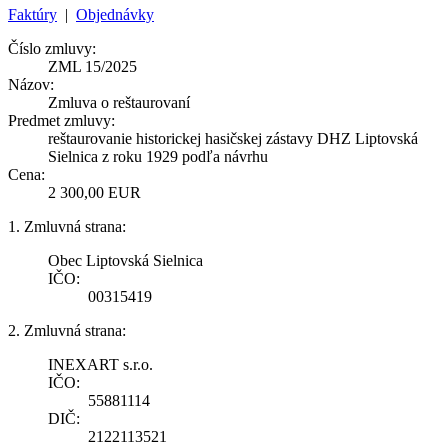
Faktúry
|
Objednávky
Číslo zmluvy:
ZML 15/2025
Názov:
Zmluva o reštaurovaní
Predmet zmluvy:
reštaurovanie historickej hasičskej zástavy DHZ Liptovská
Sielnica z roku 1929 podľa návrhu
Cena:
2 300,00 EUR
1. Zmluvná strana:
Obec Liptovská Sielnica
IČO:
00315419
2. Zmluvná strana:
INEXART s.r.o.
IČO:
55881114
DIČ:
2122113521