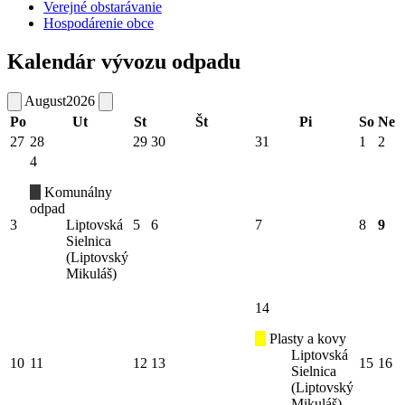
Verejné obstarávanie
Hospodárenie obce
Kalendár vývozu odpadu
August
2026
Po
Ut
St
Št
Pi
So
Ne
27
28
29
30
31
1
2
4
Komunálny
odpad
3
Liptovská
5
6
7
8
9
Sielnica
(Liptovský
Mikuláš)
14
Plasty a kovy
Liptovská
10
11
12
13
15
16
Sielnica
(Liptovský
Mikuláš)