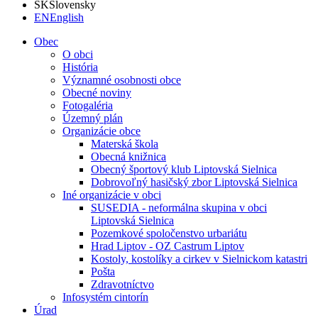
SK
Slovensky
EN
English
Obec
O obci
História
Významné osobnosti obce
Obecné noviny
Fotogaléria
Územný plán
Organizácie obce
Materská škola
Obecná knižnica
Obecný športový klub Liptovská Sielnica
Dobrovoľný hasičský zbor Liptovská Sielnica
Iné organizácie v obci
SUSEDIA - neformálna skupina v obci
Liptovská Sielnica
Pozemkové spoločenstvo urbariátu
Hrad Liptov - OZ Castrum Liptov
Kostoly, kostolíky a cirkev v Sielnickom katastri
Pošta
Zdravotníctvo
Infosystém cintorín
Úrad