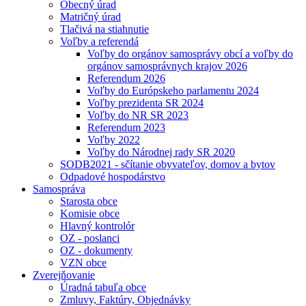
Obecný úrad
Matričný úrad
Tlačivá na stiahnutie
Voľby a referendá
Voľby do orgánov samosprávy obcí a voľby do
orgánov samosprávnych krajov 2026
Referendum 2026
Voľby do Európskeho parlamentu 2024
Voľby prezidenta SR 2024
Voľby do NR SR 2023
Referendum 2023
Voľby 2022
Voľby do Národnej rady SR 2020
SODB2021 - sčítanie obyvateľov, domov a bytov
Odpadové hospodárstvo
Samospráva
Starosta obce
Komisie obce
Hlavný kontrolór
OZ - poslanci
OZ - dokumenty
VZN obce
Zverejňovanie
Úradná tabuľa obce
Zmluvy, Faktúry, Objednávky