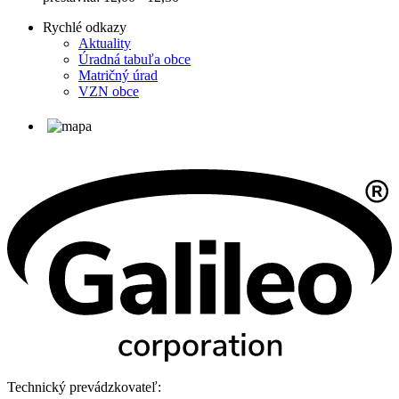
Rychlé odkazy
Aktuality
Úradná tabuľa obce
Matričný úrad
VZN obce
Technický prevádzkovateľ: