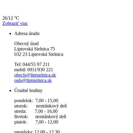
26/12 °C
Zobraziť viac
Adresa úradu
Obecný úrad
Liptovská Sielnica 75
032 23 Liptovská Sielnica
Tel: 044/55 97 211
mobil: 0911/930 221
obecls@liptsielnica.sk
ouls@liptsielnica.sk
Úradné hodiny
pondelok: 7,00 - 15,00
utorok: nestránkový deň
streda: 7,00 - 16,00
štvrtok: nestránkový deň
piatok: 7,00 - 12,00
prestávka: 12,00 - 12,30