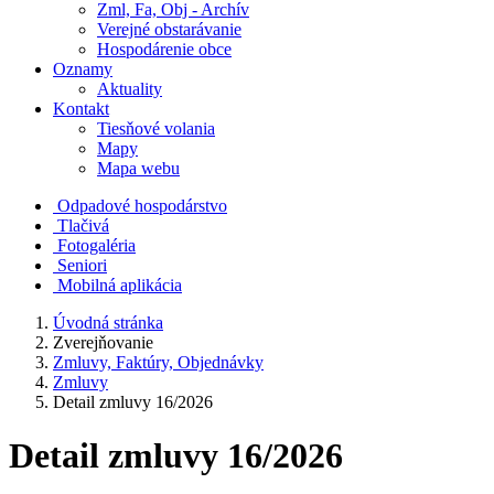
Zml, Fa, Obj - Archív
Verejné obstarávanie
Hospodárenie obce
Oznamy
Aktuality
Kontakt
Tiesňové volania
Mapy
Mapa webu
Odpadové hospodárstvo
Tlačivá
Fotogaléria
Seniori
Mobilná aplikácia
Úvodná stránka
Zverejňovanie
Zmluvy, Faktúry, Objednávky
Zmluvy
Detail zmluvy 16/2026
Detail zmluvy 16/2026