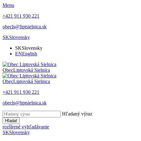
Menu
+421 911 930 221
obecls@liptsielnica.sk
SK
Slovensky
SK
Slovensky
EN
English
Obec
Liptovská Sielnica
Obec
Liptovská Sielnica
+421 911 930 221
obecls@liptsielnica.sk
Hľadaný výraz
Hľadať
rozšírené vyhľadávanie
SK
Slovensky