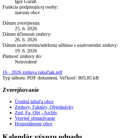
Igor Guráň
Funkcia podpisujúcej osoby:
starosta obce
Dátum zverejnenia:
25. 6. 2026
Dátum účinnosti zmluvy:
26. 6. 2026
Dátum uzatvorenia/udelenia súhlasu s uzatvorením zmluvy:
19. 6. 2026
Platnosť zmluvy do:
Neuvedené
16 - 2026 zmluva rakučiak.pdf
Typ súboru: PDF dokument, Veľkosť: 805,85 kB
Zverejňovanie
Úradná tabuľa obce
Zmluvy, Faktúry, Objednávky
Zml, Fa, Obj - Archív
Verejné obstarávanie
Hospodárenie obce
Kalendár vývozu odpadu