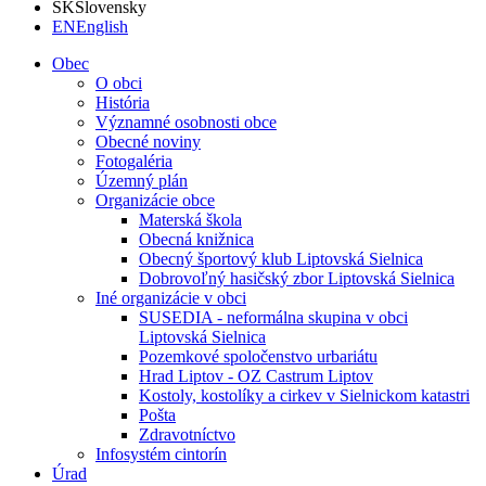
SK
Slovensky
EN
English
Obec
O obci
História
Významné osobnosti obce
Obecné noviny
Fotogaléria
Územný plán
Organizácie obce
Materská škola
Obecná knižnica
Obecný športový klub Liptovská Sielnica
Dobrovoľný hasičský zbor Liptovská Sielnica
Iné organizácie v obci
SUSEDIA - neformálna skupina v obci
Liptovská Sielnica
Pozemkové spoločenstvo urbariátu
Hrad Liptov - OZ Castrum Liptov
Kostoly, kostolíky a cirkev v Sielnickom katastri
Pošta
Zdravotníctvo
Infosystém cintorín
Úrad