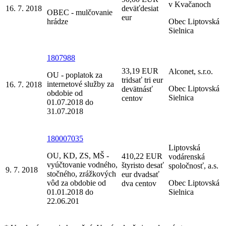
v Kvačanoch
16. 7. 2018
deväťdesiat
OBEC - mulčovanie
eur
hrádze
Obec Liptovská
Sielnica
1807988
33,19 EUR
Alconet, s.r.o.
OU - poplatok za
tridsať tri eur
internetové služby za
16. 7. 2018
Obec Liptovská
devätnásť
obdobie od
Sielnica
centov
01.07.2018 do
31.07.2018
180007035
Liptovská
OU, KD, ZS, MŠ -
410,22 EUR
vodárenská
vyúčtovanie vodného,
štyristo desať
spoločnosť, a.s.
9. 7. 2018
stočného, zrážkových
eur dvadsať
vôd za obdobie od
Obec Liptovská
dva centov
01.01.2018 do
Sielnica
22.06.201