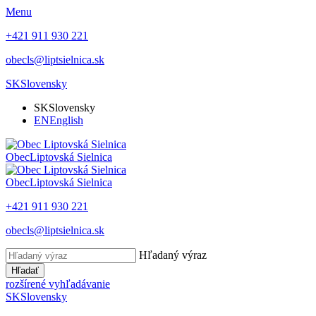
Menu
+421 911 930 221
obecls@liptsielnica.sk
SK
Slovensky
SK
Slovensky
EN
English
Obec
Liptovská Sielnica
Obec
Liptovská Sielnica
+421 911 930 221
obecls@liptsielnica.sk
Hľadaný výraz
Hľadať
rozšírené vyhľadávanie
SK
Slovensky