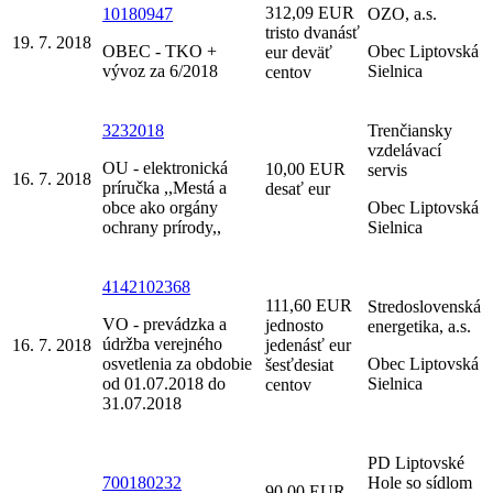
312,09 EUR
10180947
OZO, a.s.
tristo dvanásť
19. 7. 2018
OBEC - TKO +
Obec Liptovská
eur deväť
vývoz za 6/2018
Sielnica
centov
3232018
Trenčiansky
vzdelávací
OU - elektronická
10,00 EUR
servis
16. 7. 2018
príručka ,,Mestá a
desať eur
obce ako orgány
Obec Liptovská
ochrany prírody,,
Sielnica
4142102368
111,60 EUR
Stredoslovenská
VO - prevádzka a
jednosto
energetika, a.s.
údržba verejného
16. 7. 2018
jedenásť eur
osvetlenia za obdobie
Obec Liptovská
šesťdesiat
od 01.07.2018 do
Sielnica
centov
31.07.2018
PD Liptovské
700180232
Hole so sídlom
90,00 EUR