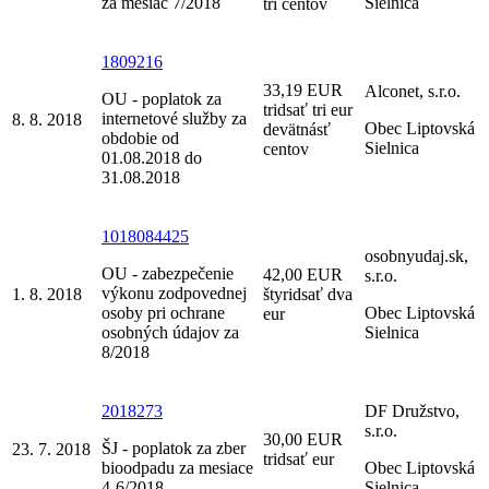
za mesiac 7/2018
Sielnica
tri centov
1809216
33,19 EUR
Alconet, s.r.o.
OU - poplatok za
tridsať tri eur
internetové služby za
8. 8. 2018
Obec Liptovská
devätnásť
obdobie od
Sielnica
centov
01.08.2018 do
31.08.2018
1018084425
osobnyudaj.sk,
OU - zabezpečenie
42,00 EUR
s.r.o.
výkonu zodpovednej
1. 8. 2018
štyridsať dva
osoby pri ochrane
Obec Liptovská
eur
osobných údajov za
Sielnica
8/2018
2018273
DF Družstvo,
s.r.o.
30,00 EUR
ŠJ - poplatok za zber
23. 7. 2018
tridsať eur
bioodpadu za mesiace
Obec Liptovská
4-6/2018
Sielnica