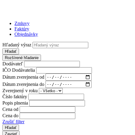
Zmluvy
Faktúry
Objednávky
Hľadaný výraz
Hľadať
Rozšírené hľadanie
Dodávateľ
IČO Dodávatelia
Dátum zverejnenia od
Dátum zverejnenia do
Zverejnený v roku
Číslo faktúry
Popis plnenia
Cena od
Cena do
Zrušiť filter
Zavrieť