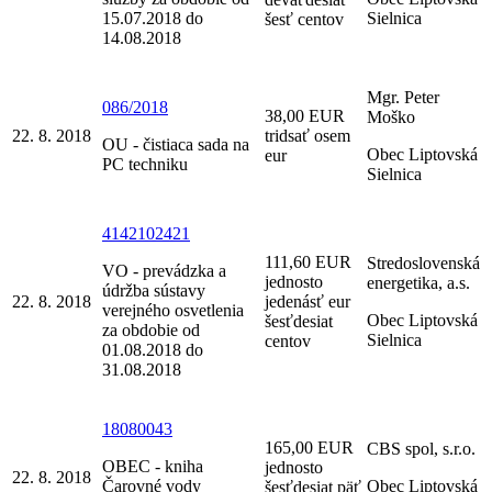
15.07.2018 do
Sielnica
šesť centov
14.08.2018
Mgr. Peter
086/2018
38,00 EUR
Moško
22. 8. 2018
tridsať osem
OU - čistiaca sada na
Obec Liptovská
eur
PC techniku
Sielnica
4142102421
111,60 EUR
Stredoslovenská
VO - prevádzka a
jednosto
energetika, a.s.
údržba sústavy
22. 8. 2018
jedenásť eur
verejného osvetlenia
Obec Liptovská
šesťdesiat
za obdobie od
Sielnica
centov
01.08.2018 do
31.08.2018
18080043
165,00 EUR
CBS spol, s.r.o.
OBEC - kniha
jednosto
22. 8. 2018
Čarovné vody
Obec Liptovská
šesťdesiat päť