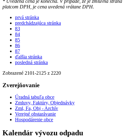
* Uvedená cena je konečná. V prípade, že je zmluvná strana
platcom DPH, je cena uvedená vrátane DPH.
prvá stránka
predchádzajúca stránka
83
84
85
86
87
ďalšia stránka
posledná stránka
Zobrazené
2101
-
2125
z 2220
Zverejňovanie
Úradná tabuľa obce
Zmluvy, Faktúry, Objednávky
Zml, Fa, Obj - Archív
Verejné obstarávanie
Hospodárenie obce
Kalendár vývozu odpadu