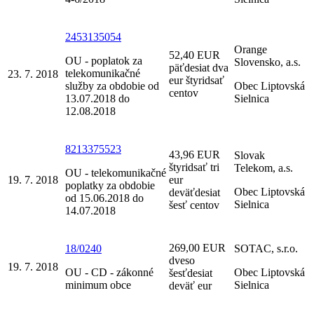
2453135054
Orange
52,40 EUR
OU - poplatok za
Slovensko, a.s.
päťdesiat dva
telekomunikačné
23. 7. 2018
eur štyridsať
služby za obdobie od
Obec Liptovská
centov
13.07.2018 do
Sielnica
12.08.2018
8213375523
43,96 EUR
Slovak
štyridsať tri
Telekom, a.s.
OU - telekomunikačné
19. 7. 2018
eur
poplatky za obdobie
Obec Liptovská
deväťdesiat
od 15.06.2018 do
Sielnica
šesť centov
14.07.2018
269,00 EUR
18/0240
SOTAC, s.r.o.
dveso
19. 7. 2018
OU - CD - zákonné
Obec Liptovská
šesťdesiat
minimum obce
Sielnica
deväť eur