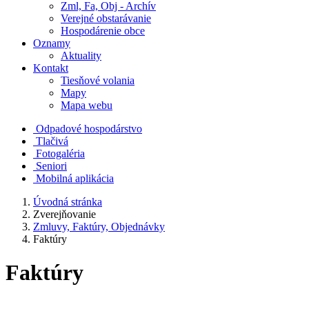
Zml, Fa, Obj - Archív
Verejné obstarávanie
Hospodárenie obce
Oznamy
Aktuality
Kontakt
Tiesňové volania
Mapy
Mapa webu
Odpadové hospodárstvo
Tlačivá
Fotogaléria
Seniori
Mobilná aplikácia
Úvodná stránka
Zverejňovanie
Zmluvy, Faktúry, Objednávky
Faktúry
Faktúry