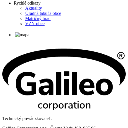
Rychlé odkazy
Aktuality
Úradná tabuľa obce
Matričný úrad
VZN obce
Technický prevádzkovateľ: