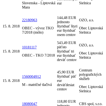
Slovenska - Liptovská
Sielnica
eur
Mara
144,48 EUR
22180963
OZO, a.s.
jednosto
15. 8. 2018
štyridsať štyri
OBEC - vývoz TKO
Obec Liptovská
eur štyridsať
7/2018 (mólo)
Sielnica
osem centov
543,49 EUR
OZO, a.s.
päťsto
10181117
15. 8. 2018
štyridsať tri
Obec Liptovská
OBEC - TKO 7/2018
eur štyridsať
Sielnica
deväť centov
Centrum
45,90 EUR
polygrafických
štyridsať päť
1560004912
služieb
15. 8. 2018
eur
M - matričné tlačivá
deväťdesiat
Obec Liptovská
centov
Sielnica
118,80 EUR
18080047
CBS spol, s.r.o.
jednosto