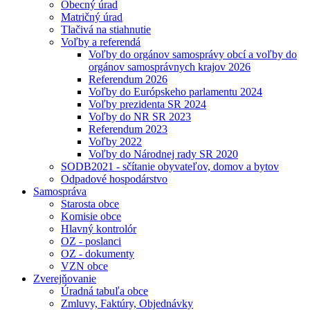
Obecný úrad
Matričný úrad
Tlačivá na stiahnutie
Voľby a referendá
Voľby do orgánov samosprávy obcí a voľby do
orgánov samosprávnych krajov 2026
Referendum 2026
Voľby do Európskeho parlamentu 2024
Voľby prezidenta SR 2024
Voľby do NR SR 2023
Referendum 2023
Voľby 2022
Voľby do Národnej rady SR 2020
SODB2021 - sčítanie obyvateľov, domov a bytov
Odpadové hospodárstvo
Samospráva
Starosta obce
Komisie obce
Hlavný kontrolór
OZ - poslanci
OZ - dokumenty
VZN obce
Zverejňovanie
Úradná tabuľa obce
Zmluvy, Faktúry, Objednávky