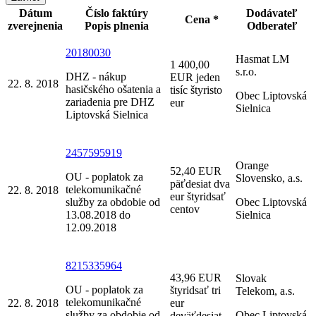
Dátum
Číslo faktúry
Dodávateľ
Cena *
zverejnenia
Popis plnenia
Odberateľ
20180030
Hasmat LM
1 400,00
s.r.o.
DHZ - nákup
EUR jeden
22. 8. 2018
hasičského ošatenia a
tisíc štyristo
Obec Liptovská
zariadenia pre DHZ
eur
Sielnica
Liptovská Sielnica
2457595919
Orange
52,40 EUR
OU - poplatok za
Slovensko, a.s.
päťdesiat dva
telekomunikačné
22. 8. 2018
eur štyridsať
služby za obdobie od
Obec Liptovská
centov
13.08.2018 do
Sielnica
12.09.2018
8215335964
43,96 EUR
Slovak
OU - poplatok za
štyridsať tri
Telekom, a.s.
telekomunikačné
22. 8. 2018
eur
služby za obdobie od
Obec Liptovská
deväťdesiat