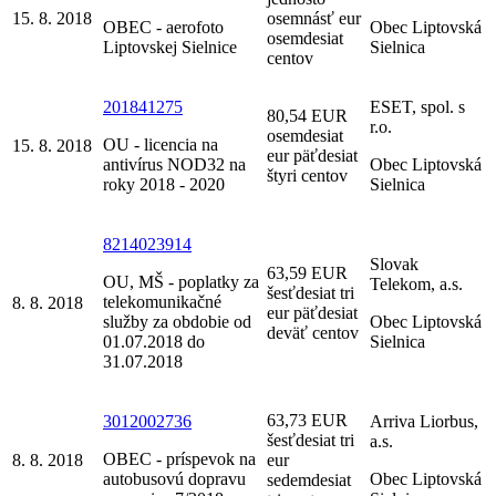
15. 8. 2018
osemnásť eur
OBEC - aerofoto
Obec Liptovská
osemdesiat
Liptovskej Sielnice
Sielnica
centov
201841275
ESET, spol. s
80,54 EUR
r.o.
osemdesiat
OU - licencia na
15. 8. 2018
eur päťdesiat
antivírus NOD32 na
Obec Liptovská
štyri centov
roky 2018 - 2020
Sielnica
8214023914
Slovak
63,59 EUR
OU, MŠ - poplatky za
Telekom, a.s.
šesťdesiat tri
telekomunikačné
8. 8. 2018
eur päťdesiat
služby za obdobie od
Obec Liptovská
deväť centov
01.07.2018 do
Sielnica
31.07.2018
63,73 EUR
3012002736
Arriva Liorbus,
šesťdesiat tri
a.s.
OBEC - príspevok na
8. 8. 2018
eur
autobusovú dopravu
Obec Liptovská
sedemdesiat