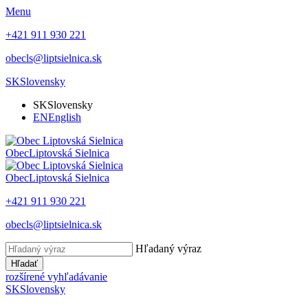
Menu
+421 911 930 221
obecls@liptsielnica.sk
SK
Slovensky
SK
Slovensky
EN
English
Obec
Liptovská Sielnica
Obec
Liptovská Sielnica
+421 911 930 221
obecls@liptsielnica.sk
Hľadaný výraz
Hľadať
rozšírené vyhľadávanie
SK
Slovensky