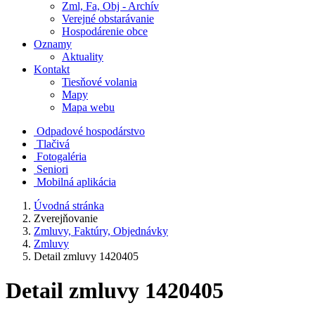
Zml, Fa, Obj - Archív
Verejné obstarávanie
Hospodárenie obce
Oznamy
Aktuality
Kontakt
Tiesňové volania
Mapy
Mapa webu
Odpadové hospodárstvo
Tlačivá
Fotogaléria
Seniori
Mobilná aplikácia
Úvodná stránka
Zverejňovanie
Zmluvy, Faktúry, Objednávky
Zmluvy
Detail zmluvy 1420405
Detail zmluvy 1420405