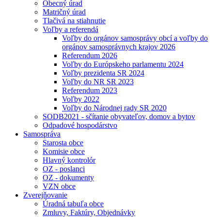
Obecný úrad
Matričný úrad
Tlačivá na stiahnutie
Voľby a referendá
Voľby do orgánov samosprávy obcí a voľby do
orgánov samosprávnych krajov 2026
Referendum 2026
Voľby do Európskeho parlamentu 2024
Voľby prezidenta SR 2024
Voľby do NR SR 2023
Referendum 2023
Voľby 2022
Voľby do Národnej rady SR 2020
SODB2021 - sčítanie obyvateľov, domov a bytov
Odpadové hospodárstvo
Samospráva
Starosta obce
Komisie obce
Hlavný kontrolór
OZ - poslanci
OZ - dokumenty
VZN obce
Zverejňovanie
Úradná tabuľa obce
Zmluvy, Faktúry, Objednávky