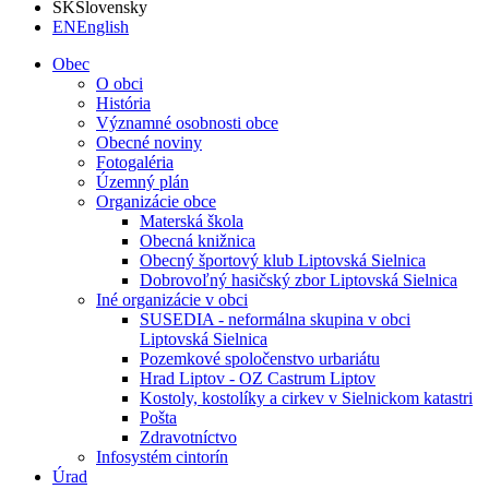
SK
Slovensky
EN
English
Obec
O obci
História
Významné osobnosti obce
Obecné noviny
Fotogaléria
Územný plán
Organizácie obce
Materská škola
Obecná knižnica
Obecný športový klub Liptovská Sielnica
Dobrovoľný hasičský zbor Liptovská Sielnica
Iné organizácie v obci
SUSEDIA - neformálna skupina v obci
Liptovská Sielnica
Pozemkové spoločenstvo urbariátu
Hrad Liptov - OZ Castrum Liptov
Kostoly, kostolíky a cirkev v Sielnickom katastri
Pošta
Zdravotníctvo
Infosystém cintorín
Úrad