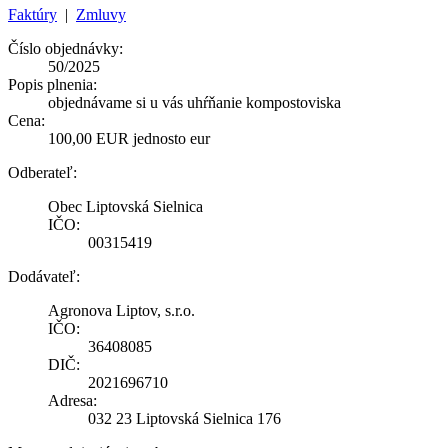
Faktúry
|
Zmluvy
Číslo objednávky:
50/2025
Popis plnenia:
objednávame si u vás uhŕňanie kompostoviska
Cena:
100,00 EUR jednosto eur
Odberateľ:
Obec Liptovská Sielnica
IČO:
00315419
Dodávateľ:
Agronova Liptov, s.r.o.
IČO:
36408085
DIČ:
2021696710
Adresa:
032 23 Liptovská Sielnica 176