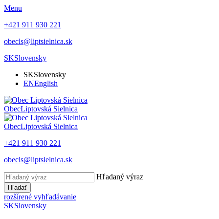
Menu
+421 911 930 221
obecls@liptsielnica.sk
SK
Slovensky
SK
Slovensky
EN
English
Obec
Liptovská Sielnica
Obec
Liptovská Sielnica
+421 911 930 221
obecls@liptsielnica.sk
Hľadaný výraz
Hľadať
rozšírené vyhľadávanie
SK
Slovensky