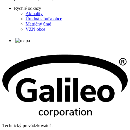
Rychlé odkazy
Aktuality
Úradná tabuľa obce
Matričný úrad
VZN obce
Technický prevádzkovateľ: