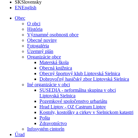
SK
Slovensky
EN
English
Obec
O obci
História
Významné osobnosti obce
Obecné noviny
Fotogaléria
Územný plán
Organizácie obce
Materská škola
Obecná knižnica
Obecný športový klub Liptovská Sielnica
Dobrovoľný hasičský zbor Liptovská Sielnica
Iné organizácie v obci
SUSEDIA - neformálna skupina v obci
Liptovská Sielnica
Pozemkové spoločenstvo urbariátu
Hrad Liptov - OZ Castrum Liptov
Kostoly, kostolíky a cirkev v Sielnickom katastri
Pošta
Zdravotníctvo
Infosystém cintorín
Úrad