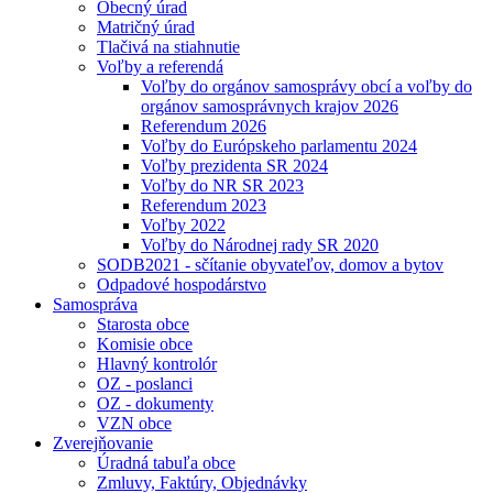
Obecný úrad
Matričný úrad
Tlačivá na stiahnutie
Voľby a referendá
Voľby do orgánov samosprávy obcí a voľby do
orgánov samosprávnych krajov 2026
Referendum 2026
Voľby do Európskeho parlamentu 2024
Voľby prezidenta SR 2024
Voľby do NR SR 2023
Referendum 2023
Voľby 2022
Voľby do Národnej rady SR 2020
SODB2021 - sčítanie obyvateľov, domov a bytov
Odpadové hospodárstvo
Samospráva
Starosta obce
Komisie obce
Hlavný kontrolór
OZ - poslanci
OZ - dokumenty
VZN obce
Zverejňovanie
Úradná tabuľa obce
Zmluvy, Faktúry, Objednávky