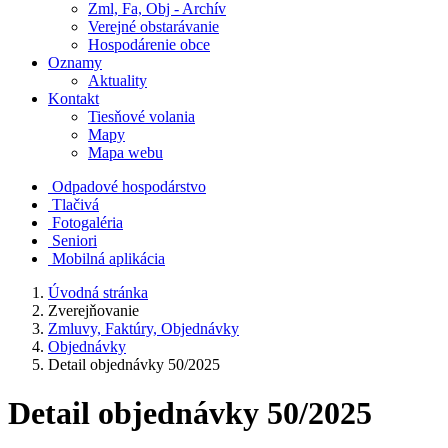
Zml, Fa, Obj - Archív
Verejné obstarávanie
Hospodárenie obce
Oznamy
Aktuality
Kontakt
Tiesňové volania
Mapy
Mapa webu
Odpadové hospodárstvo
Tlačivá
Fotogaléria
Seniori
Mobilná aplikácia
Úvodná stránka
Zverejňovanie
Zmluvy, Faktúry, Objednávky
Objednávky
Detail objednávky 50/2025
Detail objednávky 50/2025