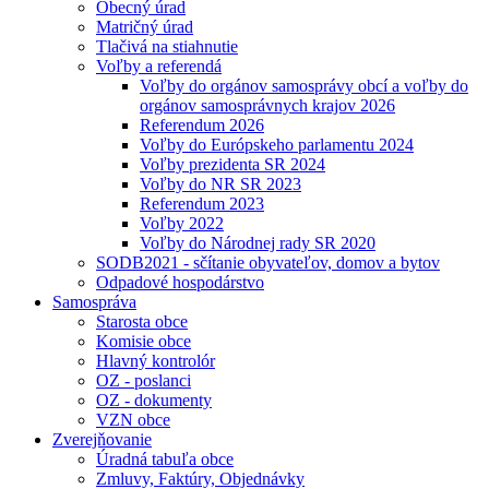
Obecný úrad
Matričný úrad
Tlačivá na stiahnutie
Voľby a referendá
Voľby do orgánov samosprávy obcí a voľby do
orgánov samosprávnych krajov 2026
Referendum 2026
Voľby do Európskeho parlamentu 2024
Voľby prezidenta SR 2024
Voľby do NR SR 2023
Referendum 2023
Voľby 2022
Voľby do Národnej rady SR 2020
SODB2021 - sčítanie obyvateľov, domov a bytov
Odpadové hospodárstvo
Samospráva
Starosta obce
Komisie obce
Hlavný kontrolór
OZ - poslanci
OZ - dokumenty
VZN obce
Zverejňovanie
Úradná tabuľa obce
Zmluvy, Faktúry, Objednávky