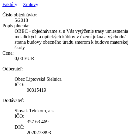
Faktúry
|
Zmluvy
Číslo objednávky:
5/2018
Popis plnenia:
OBEC - objednávame si u Vás vytýčenie trasy umiestnenia
metalických a optických káblov v území južná a východná
strana budovy obecného úradu smerom k budove materskej
školy
Cena:
0,00 EUR
Odberateľ:
Obec Liptovská Sielnica
IČO:
00315419
Dodávateľ:
Slovak Telekom, a.s.
IČO:
357 63 469
DIČ:
2020273893