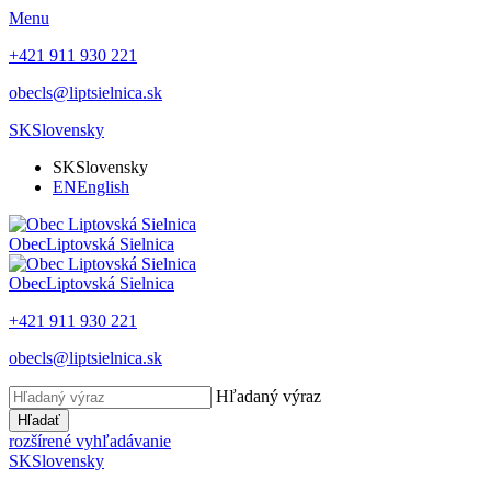
Menu
+421 911 930 221
obecls@liptsielnica.sk
SK
Slovensky
SK
Slovensky
EN
English
Obec
Liptovská Sielnica
Obec
Liptovská Sielnica
+421 911 930 221
obecls@liptsielnica.sk
Hľadaný výraz
Hľadať
rozšírené vyhľadávanie
SK
Slovensky