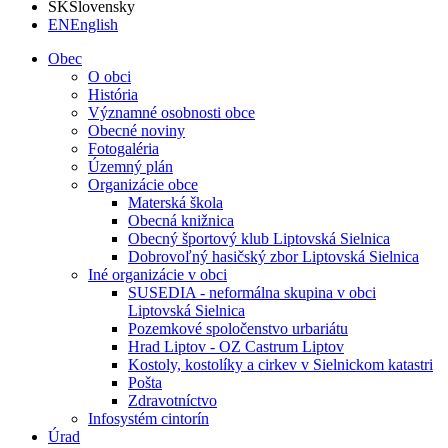
SK
Slovensky
EN
English
Obec
O obci
História
Významné osobnosti obce
Obecné noviny
Fotogaléria
Územný plán
Organizácie obce
Materská škola
Obecná knižnica
Obecný športový klub Liptovská Sielnica
Dobrovoľný hasičský zbor Liptovská Sielnica
Iné organizácie v obci
SUSEDIA - neformálna skupina v obci
Liptovská Sielnica
Pozemkové spoločenstvo urbariátu
Hrad Liptov - OZ Castrum Liptov
Kostoly, kostolíky a cirkev v Sielnickom katastri
Pošta
Zdravotníctvo
Infosystém cintorín
Úrad