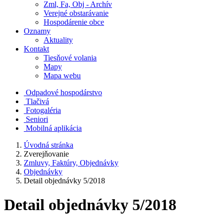
Zml, Fa, Obj - Archív
Verejné obstarávanie
Hospodárenie obce
Oznamy
Aktuality
Kontakt
Tiesňové volania
Mapy
Mapa webu
Odpadové hospodárstvo
Tlačivá
Fotogaléria
Seniori
Mobilná aplikácia
Úvodná stránka
Zverejňovanie
Zmluvy, Faktúry, Objednávky
Objednávky
Detail objednávky 5/2018
Detail objednávky 5/2018