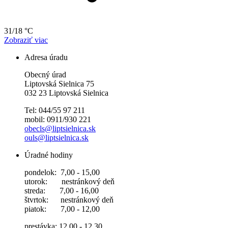
31/18 °C
Zobraziť viac
Adresa úradu
Obecný úrad
Liptovská Sielnica 75
032 23 Liptovská Sielnica
Tel: 044/55 97 211
mobil: 0911/930 221
obecls@liptsielnica.sk
ouls@liptsielnica.sk
Úradné hodiny
pondelok: 7,00 - 15,00
utorok: nestránkový deň
streda: 7,00 - 16,00
štvrtok: nestránkový deň
piatok: 7,00 - 12,00
prestávka: 12,00 - 12,30