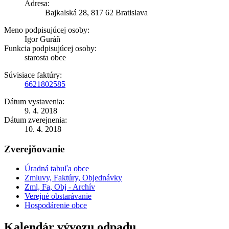
Adresa:
Bajkalská 28, 817 62 Bratislava
Meno podpisujúcej osoby:
Igor Guráň
Funkcia podpisujúcej osoby:
starosta obce
Súvisiace faktúry:
6621802585
Dátum vystavenia:
9. 4. 2018
Dátum zverejnenia:
10. 4. 2018
Zverejňovanie
Úradná tabuľa obce
Zmluvy, Faktúry, Objednávky
Zml, Fa, Obj - Archív
Verejné obstarávanie
Hospodárenie obce
Kalendár vývozu odpadu