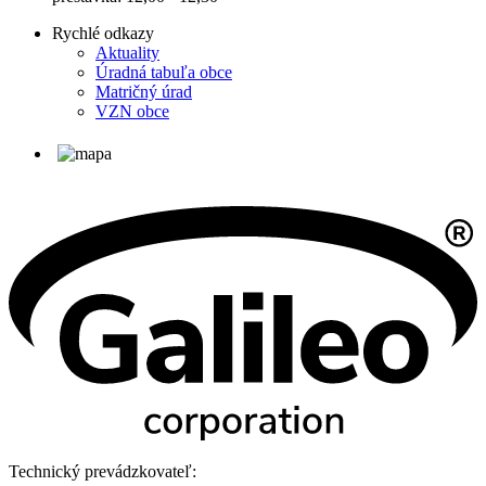
Rychlé odkazy
Aktuality
Úradná tabuľa obce
Matričný úrad
VZN obce
Technický prevádzkovateľ: