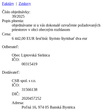
Faktúry
|
Zmluvy
Číslo objednávky:
39/2025
Popis plnenia:
objednávame si u vás dokonalé ozvučenie požadovaných
priestorov v obci obecným rozhlasom
Cena:
6 442,00 EUR šesťtisíc štyristo štyridsať dva eur
Odberateľ:
Obec Liptovská Sielnica
IČO:
00315419
Dodávateľ:
CSB spol. s r.o.
IČO:
31566138
DIČ:
2020457252
Adresa:
Poľná 16, 974 05 Banská Bystrica