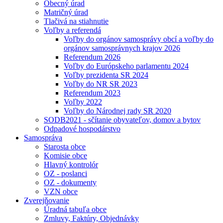
Obecný úrad
Matričný úrad
Tlačivá na stiahnutie
Voľby a referendá
Voľby do orgánov samosprávy obcí a voľby do
orgánov samosprávnych krajov 2026
Referendum 2026
Voľby do Európskeho parlamentu 2024
Voľby prezidenta SR 2024
Voľby do NR SR 2023
Referendum 2023
Voľby 2022
Voľby do Národnej rady SR 2020
SODB2021 - sčítanie obyvateľov, domov a bytov
Odpadové hospodárstvo
Samospráva
Starosta obce
Komisie obce
Hlavný kontrolór
OZ - poslanci
OZ - dokumenty
VZN obce
Zverejňovanie
Úradná tabuľa obce
Zmluvy, Faktúry, Objednávky