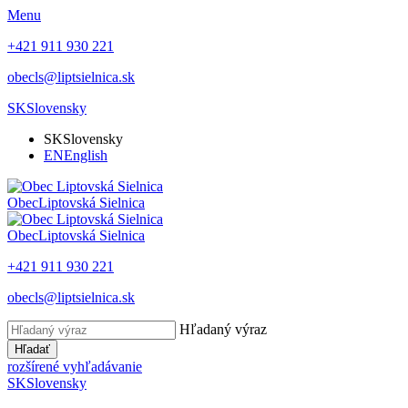
Menu
+421 911 930 221
obecls@liptsielnica.sk
SK
Slovensky
SK
Slovensky
EN
English
Obec
Liptovská Sielnica
Obec
Liptovská Sielnica
+421 911 930 221
obecls@liptsielnica.sk
Hľadaný výraz
Hľadať
rozšírené vyhľadávanie
SK
Slovensky