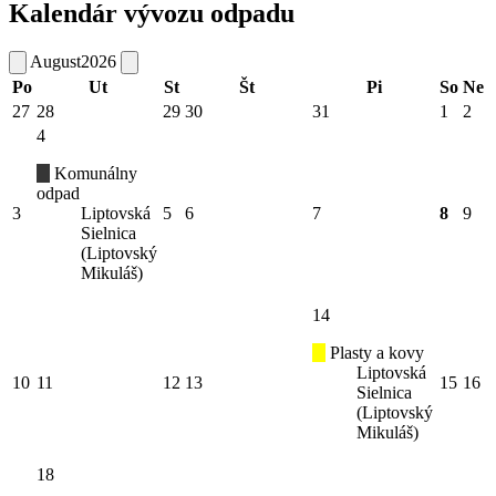
Kalendár vývozu odpadu
August
2026
Po
Ut
St
Št
Pi
So
Ne
27
28
29
30
31
1
2
4
Komunálny
odpad
3
Liptovská
5
6
7
8
9
Sielnica
(Liptovský
Mikuláš)
14
Plasty a kovy
Liptovská
10
11
12
13
15
16
Sielnica
(Liptovský
Mikuláš)
18