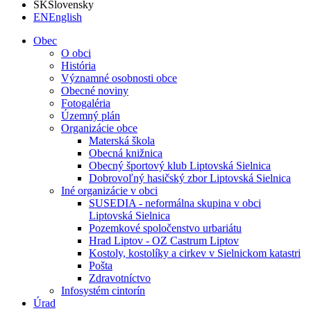
SK
Slovensky
EN
English
Obec
O obci
História
Významné osobnosti obce
Obecné noviny
Fotogaléria
Územný plán
Organizácie obce
Materská škola
Obecná knižnica
Obecný športový klub Liptovská Sielnica
Dobrovoľný hasičský zbor Liptovská Sielnica
Iné organizácie v obci
SUSEDIA - neformálna skupina v obci
Liptovská Sielnica
Pozemkové spoločenstvo urbariátu
Hrad Liptov - OZ Castrum Liptov
Kostoly, kostolíky a cirkev v Sielnickom katastri
Pošta
Zdravotníctvo
Infosystém cintorín
Úrad