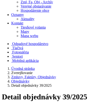
Zml, Fa, Obj - Archív
Verejné obstarávanie
Hospodárenie obce
Oznamy
Aktuality
Kontakt
Tiesňové volania
Mapy
Mapa webu
Odpadové hospodárstvo
Tlačivá
Fotogaléria
Seniori
Mobilná aplikácia
Úvodná stránka
Zverejňovanie
Zmluvy, Faktúry, Objednávky
Objednávky
Detail objednávky 39/2025
Detail objednávky 39/2025