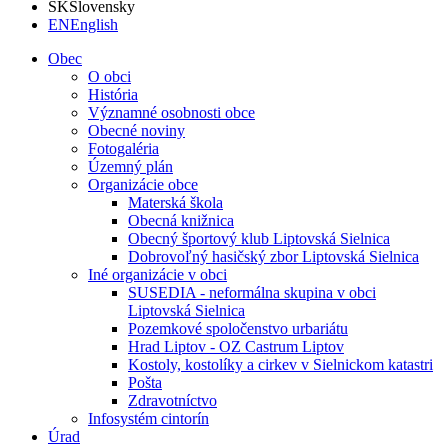
SK
Slovensky
EN
English
Obec
O obci
História
Významné osobnosti obce
Obecné noviny
Fotogaléria
Územný plán
Organizácie obce
Materská škola
Obecná knižnica
Obecný športový klub Liptovská Sielnica
Dobrovoľný hasičský zbor Liptovská Sielnica
Iné organizácie v obci
SUSEDIA - neformálna skupina v obci
Liptovská Sielnica
Pozemkové spoločenstvo urbariátu
Hrad Liptov - OZ Castrum Liptov
Kostoly, kostolíky a cirkev v Sielnickom katastri
Pošta
Zdravotníctvo
Infosystém cintorín
Úrad