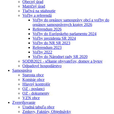
Obecný úrad
Matričný úrad
Tlačivá na stiahnutie
Voľby a referendá
Voľby do orgánov samosprávy obcí a voľby do
orgánov samosprávnych krajov 2026
Referendum 2026
Voľby do Európskeho parlamentu 2024
Voľby prezidenta SR 2024
Voľby do NR SR 2023
Referendum 2023
Voľby 2022
Voľby do Národnej rady SR 2020
SODB2021 - sčítanie obyvateľov, domov a bytov
Odpadové hospodárstvo
Samospráva
Starosta obce
Komisie obce
Hlavný kontrolór
OZ - poslanci
OZ - dokumenty
VZN obce
Zverejňovanie
Úradná tabuľa obce
Zmluvy, Faktúry, Objednávky