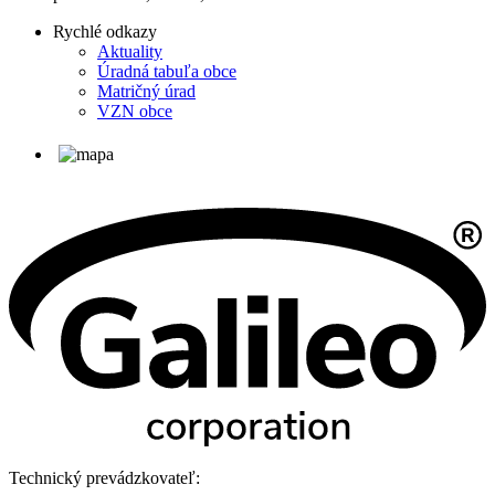
Rychlé odkazy
Aktuality
Úradná tabuľa obce
Matričný úrad
VZN obce
Technický prevádzkovateľ: