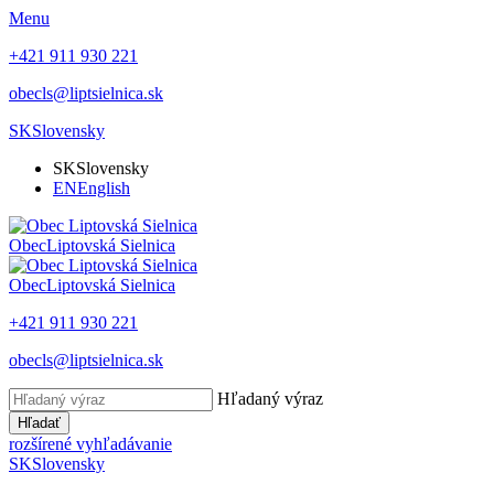
Menu
+421 911 930 221
obecls@liptsielnica.sk
SK
Slovensky
SK
Slovensky
EN
English
Obec
Liptovská Sielnica
Obec
Liptovská Sielnica
+421 911 930 221
obecls@liptsielnica.sk
Hľadaný výraz
Hľadať
rozšírené vyhľadávanie
SK
Slovensky