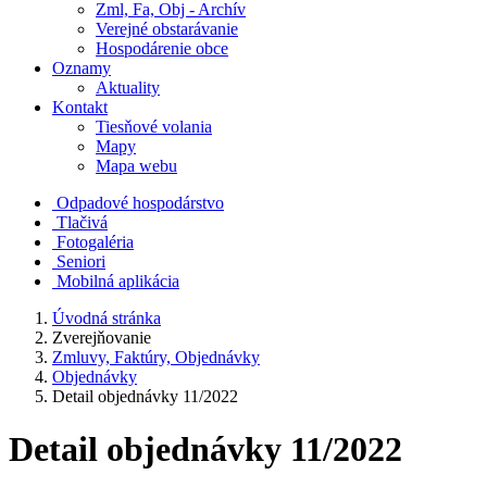
Zml, Fa, Obj - Archív
Verejné obstarávanie
Hospodárenie obce
Oznamy
Aktuality
Kontakt
Tiesňové volania
Mapy
Mapa webu
Odpadové hospodárstvo
Tlačivá
Fotogaléria
Seniori
Mobilná aplikácia
Úvodná stránka
Zverejňovanie
Zmluvy, Faktúry, Objednávky
Objednávky
Detail objednávky 11/2022
Detail objednávky 11/2022