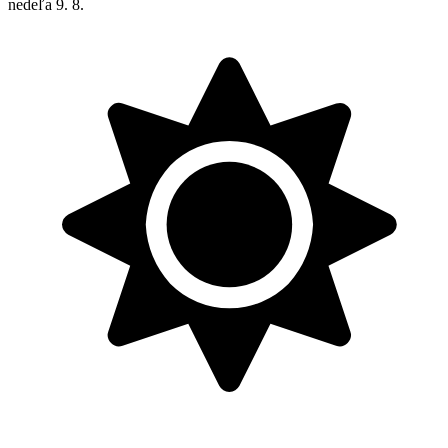
nedeľa
9. 8.