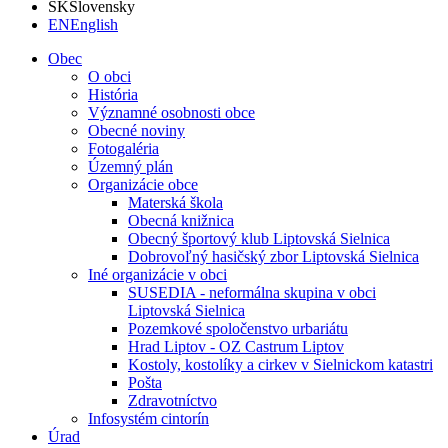
SK
Slovensky
EN
English
Obec
O obci
História
Významné osobnosti obce
Obecné noviny
Fotogaléria
Územný plán
Organizácie obce
Materská škola
Obecná knižnica
Obecný športový klub Liptovská Sielnica
Dobrovoľný hasičský zbor Liptovská Sielnica
Iné organizácie v obci
SUSEDIA - neformálna skupina v obci
Liptovská Sielnica
Pozemkové spoločenstvo urbariátu
Hrad Liptov - OZ Castrum Liptov
Kostoly, kostolíky a cirkev v Sielnickom katastri
Pošta
Zdravotníctvo
Infosystém cintorín
Úrad