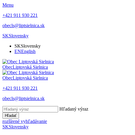
Menu
+421 911 930 221
obecls@liptsielnica.sk
SK
Slovensky
SK
Slovensky
EN
English
Obec
Liptovská Sielnica
Obec
Liptovská Sielnica
+421 911 930 221
obecls@liptsielnica.sk
Hľadaný výraz
Hľadať
rozšírené vyhľadávanie
SK
Slovensky