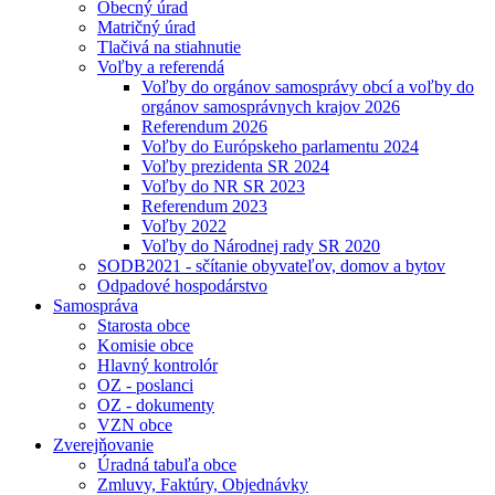
Obecný úrad
Matričný úrad
Tlačivá na stiahnutie
Voľby a referendá
Voľby do orgánov samosprávy obcí a voľby do
orgánov samosprávnych krajov 2026
Referendum 2026
Voľby do Európskeho parlamentu 2024
Voľby prezidenta SR 2024
Voľby do NR SR 2023
Referendum 2023
Voľby 2022
Voľby do Národnej rady SR 2020
SODB2021 - sčítanie obyvateľov, domov a bytov
Odpadové hospodárstvo
Samospráva
Starosta obce
Komisie obce
Hlavný kontrolór
OZ - poslanci
OZ - dokumenty
VZN obce
Zverejňovanie
Úradná tabuľa obce
Zmluvy, Faktúry, Objednávky