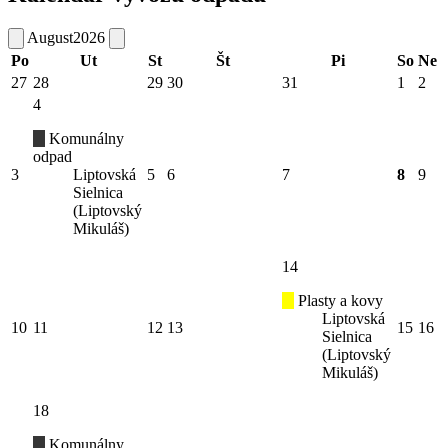
August
2026
Po
Ut
St
Št
Pi
So
Ne
27
28
29
30
31
1
2
4
Komunálny
odpad
3
Liptovská
5
6
7
8
9
Sielnica
(Liptovský
Mikuláš)
14
Plasty a kovy
Liptovská
10
11
12
13
15
16
Sielnica
(Liptovský
Mikuláš)
18
Komunálny