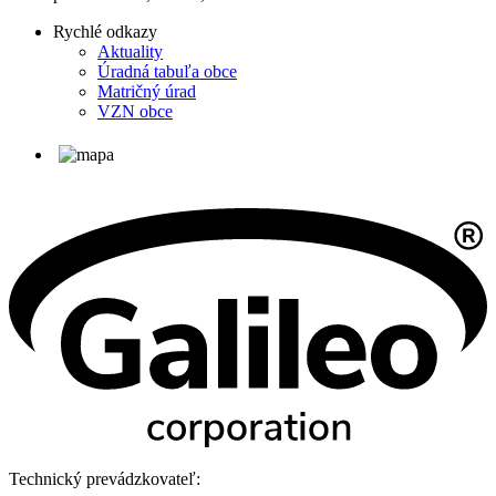
Rychlé odkazy
Aktuality
Úradná tabuľa obce
Matričný úrad
VZN obce
Technický prevádzkovateľ: