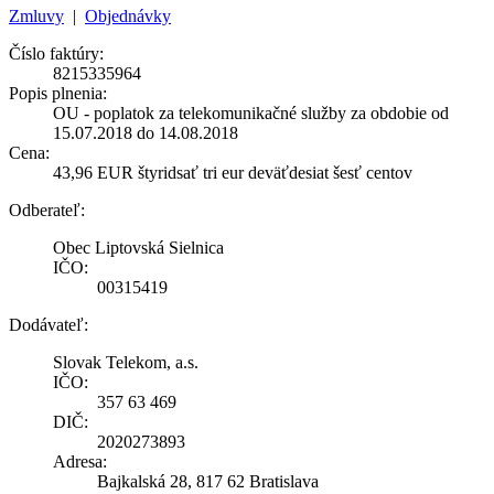
Zmluvy
|
Objednávky
Číslo faktúry:
8215335964
Popis plnenia:
OU - poplatok za telekomunikačné služby za obdobie od
15.07.2018 do 14.08.2018
Cena:
43,96 EUR štyridsať tri eur deväťdesiat šesť centov
Odberateľ:
Obec Liptovská Sielnica
IČO:
00315419
Dodávateľ:
Slovak Telekom, a.s.
IČO:
357 63 469
DIČ:
2020273893
Adresa:
Bajkalská 28, 817 62 Bratislava