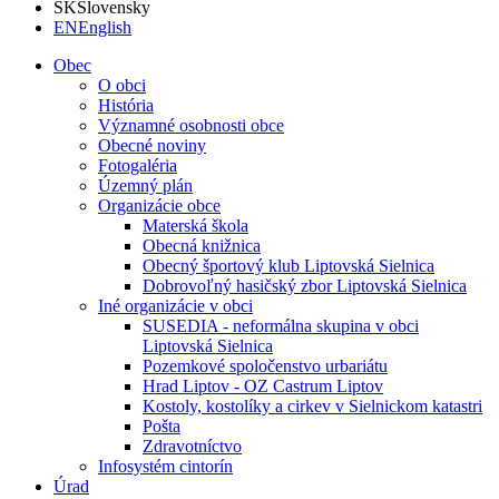
SK
Slovensky
EN
English
Obec
O obci
História
Významné osobnosti obce
Obecné noviny
Fotogaléria
Územný plán
Organizácie obce
Materská škola
Obecná knižnica
Obecný športový klub Liptovská Sielnica
Dobrovoľný hasičský zbor Liptovská Sielnica
Iné organizácie v obci
SUSEDIA - neformálna skupina v obci
Liptovská Sielnica
Pozemkové spoločenstvo urbariátu
Hrad Liptov - OZ Castrum Liptov
Kostoly, kostolíky a cirkev v Sielnickom katastri
Pošta
Zdravotníctvo
Infosystém cintorín
Úrad