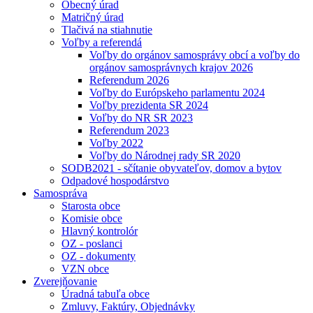
Obecný úrad
Matričný úrad
Tlačivá na stiahnutie
Voľby a referendá
Voľby do orgánov samosprávy obcí a voľby do
orgánov samosprávnych krajov 2026
Referendum 2026
Voľby do Európskeho parlamentu 2024
Voľby prezidenta SR 2024
Voľby do NR SR 2023
Referendum 2023
Voľby 2022
Voľby do Národnej rady SR 2020
SODB2021 - sčítanie obyvateľov, domov a bytov
Odpadové hospodárstvo
Samospráva
Starosta obce
Komisie obce
Hlavný kontrolór
OZ - poslanci
OZ - dokumenty
VZN obce
Zverejňovanie
Úradná tabuľa obce
Zmluvy, Faktúry, Objednávky