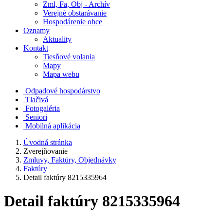
Zml, Fa, Obj - Archív
Verejné obstarávanie
Hospodárenie obce
Oznamy
Aktuality
Kontakt
Tiesňové volania
Mapy
Mapa webu
Odpadové hospodárstvo
Tlačivá
Fotogaléria
Seniori
Mobilná aplikácia
Úvodná stránka
Zverejňovanie
Zmluvy, Faktúry, Objednávky
Faktúry
Detail faktúry 8215335964
Detail faktúry 8215335964