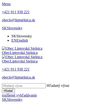
Menu
+421 911 930 221
obecls@liptsielnica.sk
SK
Slovensky
SK
Slovensky
EN
English
Obec
Liptovská Sielnica
Obec
Liptovská Sielnica
+421 911 930 221
obecls@liptsielnica.sk
Hľadaný výraz
Hľadať
rozšírené vyhľadávanie
SK
Slovensky