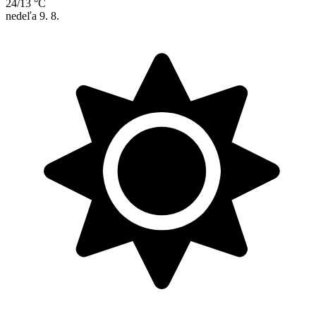
24/13 °C
nedeľa
9. 8.