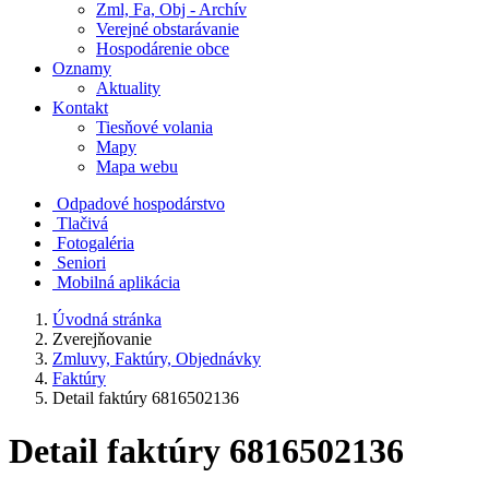
Zml, Fa, Obj - Archív
Verejné obstarávanie
Hospodárenie obce
Oznamy
Aktuality
Kontakt
Tiesňové volania
Mapy
Mapa webu
Odpadové hospodárstvo
Tlačivá
Fotogaléria
Seniori
Mobilná aplikácia
Úvodná stránka
Zverejňovanie
Zmluvy, Faktúry, Objednávky
Faktúry
Detail faktúry 6816502136
Detail faktúry 6816502136