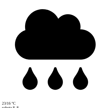
23/16 °C
sobota
8. 8.