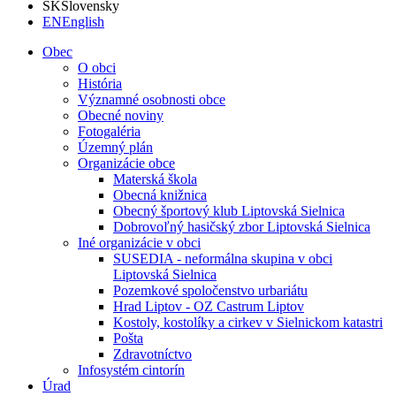
SK
Slovensky
EN
English
Obec
O obci
História
Významné osobnosti obce
Obecné noviny
Fotogaléria
Územný plán
Organizácie obce
Materská škola
Obecná knižnica
Obecný športový klub Liptovská Sielnica
Dobrovoľný hasičský zbor Liptovská Sielnica
Iné organizácie v obci
SUSEDIA - neformálna skupina v obci
Liptovská Sielnica
Pozemkové spoločenstvo urbariátu
Hrad Liptov - OZ Castrum Liptov
Kostoly, kostolíky a cirkev v Sielnickom katastri
Pošta
Zdravotníctvo
Infosystém cintorín
Úrad