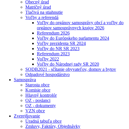
Obecný úrad
Matričný úrad
Tlačivá na stiahnutie
Voľby a referendá
Voľby do orgánov samosprávy obcí a voľby do
orgánov samosprávnych krajov 2026
Referendum 2026
Voľby do Európskeho parlamentu 2024
Voľby prezidenta SR 2024
Voľby do NR SR 2023
Referendum 2023
Voľby 2022
Voľby do Národnej rady SR 2020
SODB2021 - sčítanie obyvateľov, domov a bytov
Odpadové hospodárstvo
Samospráva
Starosta obce
Komisie obce
Hlavný kontrolór
OZ - poslanci
OZ - dokumenty
VZN obce
Zverejňovanie
Úradná tabuľa obce
Zmluvy, Faktúry, Objednávky