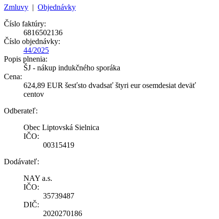
Zmluvy
|
Objednávky
Číslo faktúry:
6816502136
Číslo objednávky:
44/2025
Popis plnenia:
ŠJ - nákup indukčného sporáka
Cena:
624,89 EUR šesťsto dvadsať štyri eur osemdesiat deväť
centov
Odberateľ:
Obec Liptovská Sielnica
IČO:
00315419
Dodávateľ:
NAY a.s.
IČO:
35739487
DIČ:
2020270186