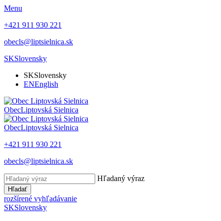
Menu
+421 911 930 221
obecls@liptsielnica.sk
SK
Slovensky
SK
Slovensky
EN
English
Obec
Liptovská Sielnica
Obec
Liptovská Sielnica
+421 911 930 221
obecls@liptsielnica.sk
Hľadaný výraz
Hľadať
rozšírené vyhľadávanie
SK
Slovensky