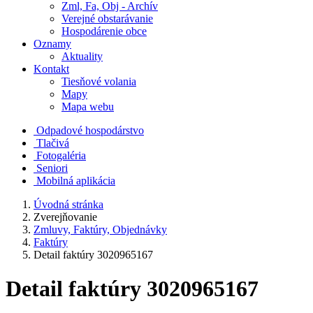
Zml, Fa, Obj - Archív
Verejné obstarávanie
Hospodárenie obce
Oznamy
Aktuality
Kontakt
Tiesňové volania
Mapy
Mapa webu
Odpadové hospodárstvo
Tlačivá
Fotogaléria
Seniori
Mobilná aplikácia
Úvodná stránka
Zverejňovanie
Zmluvy, Faktúry, Objednávky
Faktúry
Detail faktúry 3020965167
Detail faktúry 3020965167