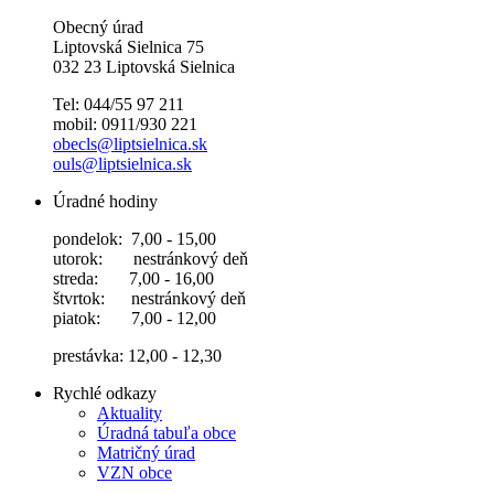
Obecný úrad
Liptovská Sielnica 75
032 23 Liptovská Sielnica
Tel: 044/55 97 211
mobil: 0911/930 221
obecls@liptsielnica.sk
ouls@liptsielnica.sk
Úradné hodiny
pondelok: 7,00 - 15,00
utorok: nestránkový deň
streda: 7,00 - 16,00
štvrtok: nestránkový deň
piatok: 7,00 - 12,00
prestávka: 12,00 - 12,30
Rychlé odkazy
Aktuality
Úradná tabuľa obce
Matričný úrad
VZN obce