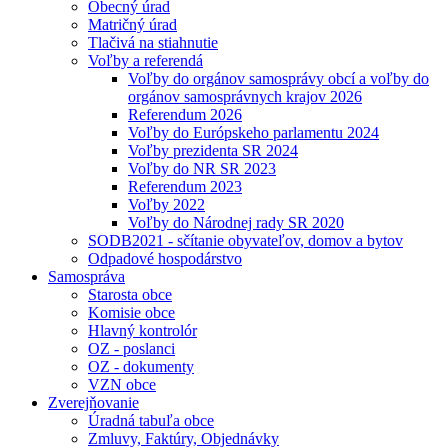
Obecný úrad
Matričný úrad
Tlačivá na stiahnutie
Voľby a referendá
Voľby do orgánov samosprávy obcí a voľby do
orgánov samosprávnych krajov 2026
Referendum 2026
Voľby do Európskeho parlamentu 2024
Voľby prezidenta SR 2024
Voľby do NR SR 2023
Referendum 2023
Voľby 2022
Voľby do Národnej rady SR 2020
SODB2021 - sčítanie obyvateľov, domov a bytov
Odpadové hospodárstvo
Samospráva
Starosta obce
Komisie obce
Hlavný kontrolór
OZ - poslanci
OZ - dokumenty
VZN obce
Zverejňovanie
Úradná tabuľa obce
Zmluvy, Faktúry, Objednávky