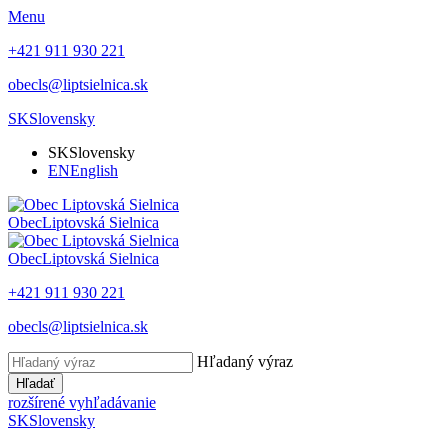
Menu
+421 911 930 221
obecls@liptsielnica.sk
SK
Slovensky
SK
Slovensky
EN
English
Obec
Liptovská Sielnica
Obec
Liptovská Sielnica
+421 911 930 221
obecls@liptsielnica.sk
Hľadaný výraz
Hľadať
rozšírené vyhľadávanie
SK
Slovensky