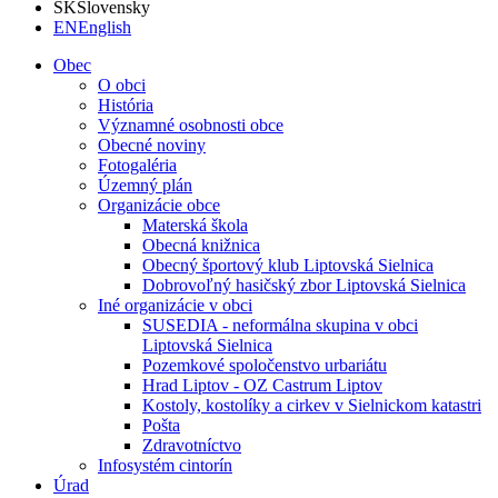
SK
Slovensky
EN
English
Obec
O obci
História
Významné osobnosti obce
Obecné noviny
Fotogaléria
Územný plán
Organizácie obce
Materská škola
Obecná knižnica
Obecný športový klub Liptovská Sielnica
Dobrovoľný hasičský zbor Liptovská Sielnica
Iné organizácie v obci
SUSEDIA - neformálna skupina v obci
Liptovská Sielnica
Pozemkové spoločenstvo urbariátu
Hrad Liptov - OZ Castrum Liptov
Kostoly, kostolíky a cirkev v Sielnickom katastri
Pošta
Zdravotníctvo
Infosystém cintorín
Úrad