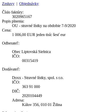
Zmluvy
|
Objednávky
Číslo faktúry:
3020965167
Popis plnenia:
OU - stravné lístky na obdobie 7-9/2020
Cena:
1 006,00 EUR jeden tisíc šesť eur
Odberateľ:
Obec Liptovská Sielnica
IČO:
00315419
Dodávateľ:
Doxx - Stravné lístky, spol. s r.o.
IČO:
363 91 000
DIČ:
2020104449
Adresa:
Kálov 356, 010 01 Žilina