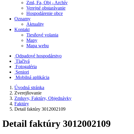
Zml, Fa, Obj - Archív
Verejné obstarávanie
Hospodárenie obce
Oznamy
Aktuality
Kontakt
Tiesňové volania
Mapy
Mapa webu
Odpadové hospodárstvo
Tlačivá
Fotogaléria
Seniori
Mobilná aplikácia
Úvodná stránka
Zverejňovanie
Zmluvy, Faktúry, Objednávky
Faktúry
Detail faktúry 3012002109
Detail faktúry 3012002109