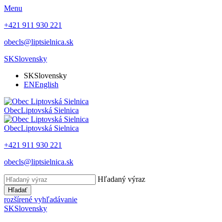
Menu
+421 911 930 221
obecls@liptsielnica.sk
SK
Slovensky
SK
Slovensky
EN
English
Obec
Liptovská Sielnica
Obec
Liptovská Sielnica
+421 911 930 221
obecls@liptsielnica.sk
Hľadaný výraz
Hľadať
rozšírené vyhľadávanie
SK
Slovensky