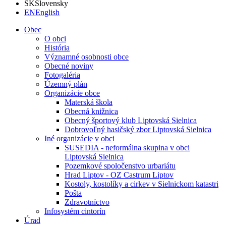
SK
Slovensky
EN
English
Obec
O obci
História
Významné osobnosti obce
Obecné noviny
Fotogaléria
Územný plán
Organizácie obce
Materská škola
Obecná knižnica
Obecný športový klub Liptovská Sielnica
Dobrovoľný hasičský zbor Liptovská Sielnica
Iné organizácie v obci
SUSEDIA - neformálna skupina v obci
Liptovská Sielnica
Pozemkové spoločenstvo urbariátu
Hrad Liptov - OZ Castrum Liptov
Kostoly, kostolíky a cirkev v Sielnickom katastri
Pošta
Zdravotníctvo
Infosystém cintorín
Úrad