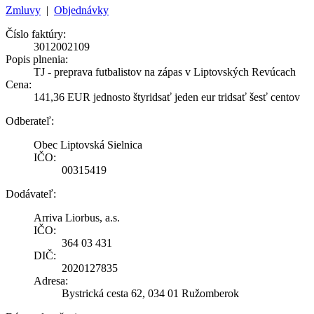
Zmluvy
|
Objednávky
Číslo faktúry:
3012002109
Popis plnenia:
TJ - preprava futbalistov na zápas v Liptovských Revúcach
Cena:
141,36 EUR jednosto štyridsať jeden eur tridsať šesť centov
Odberateľ:
Obec Liptovská Sielnica
IČO:
00315419
Dodávateľ:
Arriva Liorbus, a.s.
IČO:
364 03 431
DIČ:
2020127835
Adresa:
Bystrická cesta 62, 034 01 Ružomberok