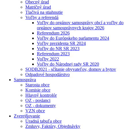
Obecný úrad
Matričný úrad
Tlačivá na stiahnutie
Voľby a referendá
Voľby do orgánov samosprávy obcí a voľby do
orgánov samosprávnych krajov 2026
Referendum 2026
Voľby do Európskeho parlamentu 2024
Voľby prezidenta SR 2024
Voľby do NR SR 2023
Referendum 2023
Voľby 2022
Voľby do Národnej rady SR 2020
SODB2021 - sčítanie obyvateľov, domov a bytov
Odpadové hospodárstvo
Samospráva
Starosta obce
Komisie obce
Hlavný kontrolór
OZ - poslanci
OZ - dokumenty
VZN obce
Zverejňovanie
Úradná tabuľa obce
Zmluvy, Faktúry, Objednávky