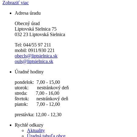
Zobraziť viac
Adresa úradu
Obecný úrad
Liptovská Sielnica 75
032 23 Liptovská Sielnica
Tel: 044/55 97 211
mobil: 0911/930 221
obecls@liptsielnica.sk
ouls@liptsielnica.sk
Úradné hodiny
pondelok: 7,00 - 15,00
utorok: nestránkový deň
streda: 7,00 - 16,00
štvrtok: nestránkový deň
piatok: 7,00 - 12,00
prestávka: 12,00 - 12,30
Rychlé odkazy
Aktuality
Úradná tabuľa obce