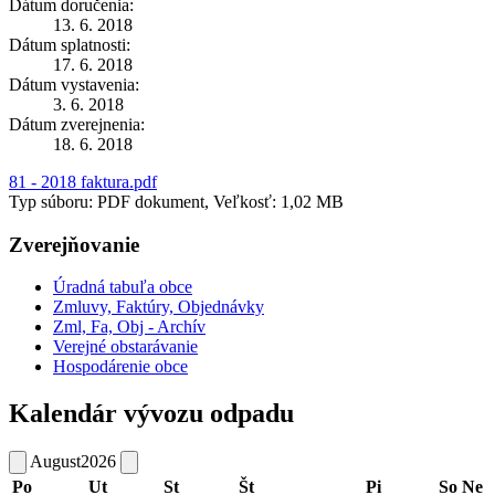
Dátum doručenia:
13. 6. 2018
Dátum splatnosti:
17. 6. 2018
Dátum vystavenia:
3. 6. 2018
Dátum zverejnenia:
18. 6. 2018
81 - 2018 faktura.pdf
Typ súboru: PDF dokument, Veľkosť: 1,02 MB
Zverejňovanie
Úradná tabuľa obce
Zmluvy, Faktúry, Objednávky
Zml, Fa, Obj - Archív
Verejné obstarávanie
Hospodárenie obce
Kalendár vývozu odpadu
August
2026
Po
Ut
St
Št
Pi
So
Ne