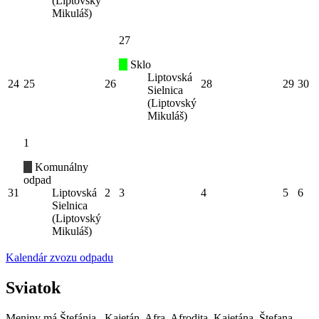
(Liptovský
Mikuláš)
27
Sklo
Liptovská
24
25
26
28
29
30
Sielnica
(Liptovský
Mikuláš)
1
Komunálny
odpad
31
Liptovská
2
3
4
5
6
Sielnica
(Liptovský
Mikuláš)
Kalendár zvozu odpadu
Sviatok
Meniny má
Štefánia
, Kajetán, Afra, Afrodita, Kajetána, Štefana