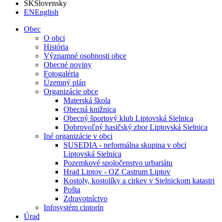
SK
Slovensky
EN
English
Obec
O obci
História
Významné osobnosti obce
Obecné noviny
Fotogaléria
Územný plán
Organizácie obce
Materská škola
Obecná knižnica
Obecný športový klub Liptovská Sielnica
Dobrovoľný hasičský zbor Liptovská Sielnica
Iné organizácie v obci
SUSEDIA - neformálna skupina v obci
Liptovská Sielnica
Pozemkové spoločenstvo urbariátu
Hrad Liptov - OZ Castrum Liptov
Kostoly, kostolíky a cirkev v Sielnickom katastri
Pošta
Zdravotníctvo
Infosystém cintorín
Úrad