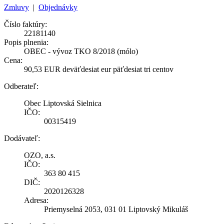
Zmluvy
|
Objednávky
Číslo faktúry:
22181140
Popis plnenia:
OBEC - vývoz TKO 8/2018 (mólo)
Cena:
90,53 EUR deväťdesiat eur päťdesiat tri centov
Odberateľ:
Obec Liptovská Sielnica
IČO:
00315419
Dodávateľ:
OZO, a.s.
IČO:
363 80 415
DIČ:
2020126328
Adresa:
Priemyselná 2053, 031 01 Liptovský Mikuláš