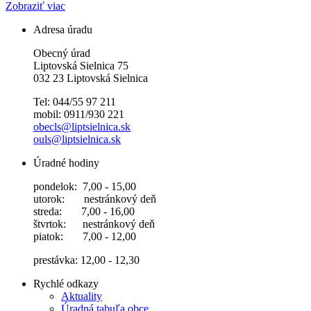
Zobraziť viac
Adresa úradu
Obecný úrad
Liptovská Sielnica 75
032 23 Liptovská Sielnica
Tel: 044/55 97 211
mobil: 0911/930 221
obecls@liptsielnica.sk
ouls@liptsielnica.sk
Úradné hodiny
pondelok: 7,00 - 15,00
utorok: nestránkový deň
streda: 7,00 - 16,00
štvrtok: nestránkový deň
piatok: 7,00 - 12,00
prestávka: 12,00 - 12,30
Rychlé odkazy
Aktuality
Úradná tabuľa obce