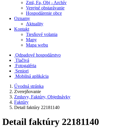
Zml, Fa, Obj - Archív
Verejné obstarávanie
Hospodárenie obce
Oznamy
Aktuality
Kontakt
Tiesňové volania
Mapy
Mapa webu
Odpadové hospodárstvo
Tlačivá
Fotogaléria
Seniori
Mobilná aplikácia
Úvodná stránka
Zverejňovanie
Zmluvy, Faktúry, Objednávky
Faktúry
Detail faktúry 22181140
Detail faktúry 22181140