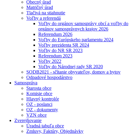
Obecný úrad
Matričný úrad
Tlačivá na stiahnutie
Voľby a referendá
Voľby do orgánov samosprávy obcí a voľby do
orgánov samosprávnych krajov 2026
Referendum 2026
Voľby do Európskeho parlamentu 2024
Voľby prezidenta SR 2024
Voľby do NR SR 2023
Referendum 2023
Voľby 2022
Voľby do Národnej rady SR 2020
SODB2021 - sčítanie obyvateľov, domov a bytov
Odpadové hospodárstvo
Samospráva
Starosta obce
Komisie obce
Hlavný kontrolór
OZ - poslanci
OZ - dokumenty
VZN obce
Zverejňovanie
Úradná tabuľa obce
Zmluvy, Faktúry, Objednávky