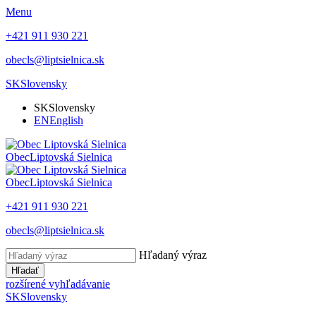
Menu
+421 911 930 221
obecls@liptsielnica.sk
SK
Slovensky
SK
Slovensky
EN
English
Obec
Liptovská Sielnica
Obec
Liptovská Sielnica
+421 911 930 221
obecls@liptsielnica.sk
Hľadaný výraz
Hľadať
rozšírené vyhľadávanie
SK
Slovensky