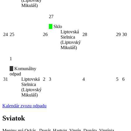
(Liptovský
Mikuláš)
27
Sklo
Liptovská
24
25
26
28
29
30
Sielnica
(Liptovský
Mikuláš)
1
Komunálny
odpad
31
Liptovská
2
3
4
5
6
Sielnica
(Liptovský
Mikuláš)
Kalendár zvozu odpadu
Sviatok
Meniny má
Oskár
, Donát, Hartvig, Virgín, Donáta, Virgínia