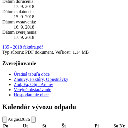
Dátum doručenia:
17. 9. 2018
Dátum splatnosti:
15. 9. 2018
Dátum vystavenia:
16. 9. 2018
Dátum zverejnenia:
17. 9. 2018
135 - 2018 faktúra.pdf
Typ súboru: PDF dokument, Veľkosť: 1,14 MB
Zverejňovanie
Úradná tabuľa obce
Zmluvy, Faktúry, Objednávky
Zml, Fa, Obj - Archív
Verejné obstarávanie
Hospodárenie obce
Kalendár vývozu odpadu
August
2026
Po
Ut
St
Št
Pi
So
Ne