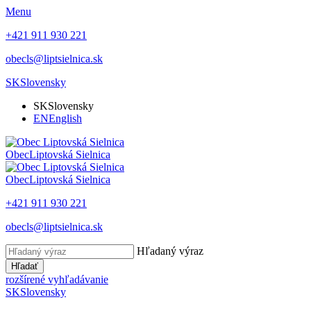
Menu
+421 911 930 221
obecls@liptsielnica.sk
SK
Slovensky
SK
Slovensky
EN
English
Obec
Liptovská Sielnica
Obec
Liptovská Sielnica
+421 911 930 221
obecls@liptsielnica.sk
Hľadaný výraz
Hľadať
rozšírené vyhľadávanie
SK
Slovensky