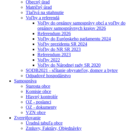
Obecný úrad
Matričný úrad
Tlačivá na stiahnutie
Voľby a referendá
Voľby do orgánov samosprávy obcí a voľby do
orgánov samosprávnych krajov 2026
Referendum 2026
Voľby do Európskeho parlamentu 2024
Voľby prezidenta SR 2024
Voľby do NR SR 2023
Referendum 2023
Voľby 2022
Voľby do Národnej rady SR 2020
SODB2021 - sčítanie obyvateľov, domov a bytov
Odpadové hospodárstvo
Samospráva
Starosta obce
Komisie obce
Hlavný kontrolór
OZ - poslanci
OZ - dokumenty
VZN obce
Zverejňovanie
Úradná tabuľa obce
Zmluvy, Faktúry, Objednávky