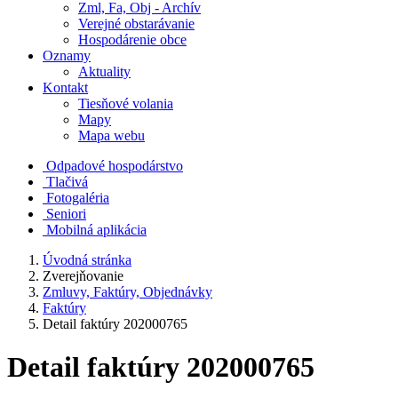
Zml, Fa, Obj - Archív
Verejné obstarávanie
Hospodárenie obce
Oznamy
Aktuality
Kontakt
Tiesňové volania
Mapy
Mapa webu
Odpadové hospodárstvo
Tlačivá
Fotogaléria
Seniori
Mobilná aplikácia
Úvodná stránka
Zverejňovanie
Zmluvy, Faktúry, Objednávky
Faktúry
Detail faktúry 202000765
Detail faktúry 202000765