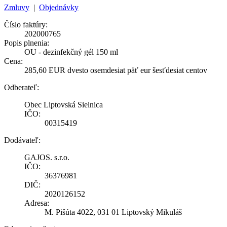
Zmluvy
|
Objednávky
Číslo faktúry:
202000765
Popis plnenia:
OU - dezinfekčný gél 150 ml
Cena:
285,60 EUR dvesto osemdesiat päť eur šesťdesiat centov
Odberateľ:
Obec Liptovská Sielnica
IČO:
00315419
Dodávateľ:
GAJOS. s.r.o.
IČO:
36376981
DIČ:
2020126152
Adresa:
M. Pišúta 4022, 031 01 Liptovský Mikuláš