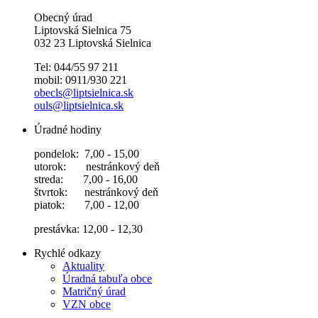
Obecný úrad
Liptovská Sielnica 75
032 23 Liptovská Sielnica
Tel: 044/55 97 211
mobil: 0911/930 221
obecls@liptsielnica.sk
ouls@liptsielnica.sk
Úradné hodiny
pondelok: 7,00 - 15,00
utorok: nestránkový deň
streda: 7,00 - 16,00
štvrtok: nestránkový deň
piatok: 7,00 - 12,00
prestávka: 12,00 - 12,30
Rychlé odkazy
Aktuality
Úradná tabuľa obce
Matričný úrad
VZN obce