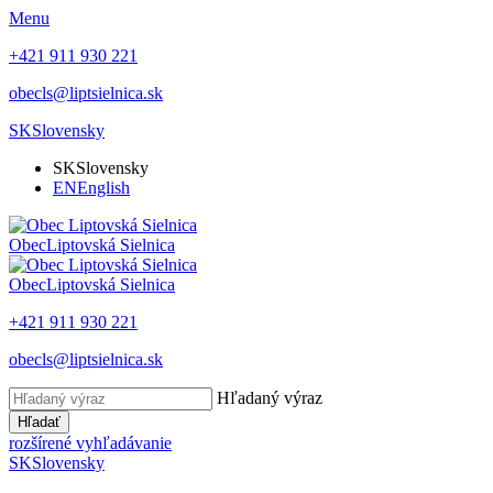
Menu
+421 911 930 221
obecls@liptsielnica.sk
SK
Slovensky
SK
Slovensky
EN
English
Obec
Liptovská Sielnica
Obec
Liptovská Sielnica
+421 911 930 221
obecls@liptsielnica.sk
Hľadaný výraz
Hľadať
rozšírené vyhľadávanie
SK
Slovensky