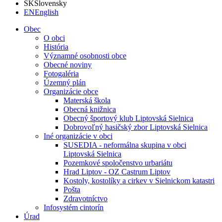
SK
Slovensky
EN
English
Obec
O obci
História
Významné osobnosti obce
Obecné noviny
Fotogaléria
Územný plán
Organizácie obce
Materská škola
Obecná knižnica
Obecný športový klub Liptovská Sielnica
Dobrovoľný hasičský zbor Liptovská Sielnica
Iné organizácie v obci
SUSEDIA - neformálna skupina v obci
Liptovská Sielnica
Pozemkové spoločenstvo urbariátu
Hrad Liptov - OZ Castrum Liptov
Kostoly, kostolíky a cirkev v Sielnickom katastri
Pošta
Zdravotníctvo
Infosystém cintorín
Úrad