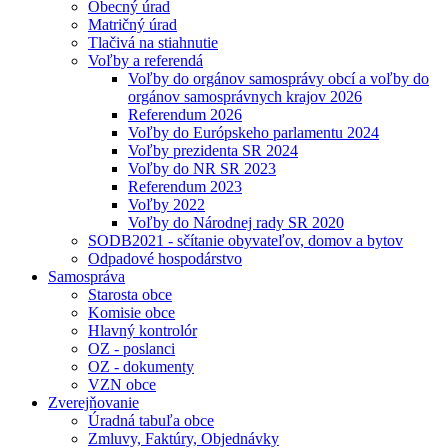
Obecný úrad
Matričný úrad
Tlačivá na stiahnutie
Voľby a referendá
Voľby do orgánov samosprávy obcí a voľby do
orgánov samosprávnych krajov 2026
Referendum 2026
Voľby do Európskeho parlamentu 2024
Voľby prezidenta SR 2024
Voľby do NR SR 2023
Referendum 2023
Voľby 2022
Voľby do Národnej rady SR 2020
SODB2021 - sčítanie obyvateľov, domov a bytov
Odpadové hospodárstvo
Samospráva
Starosta obce
Komisie obce
Hlavný kontrolór
OZ - poslanci
OZ - dokumenty
VZN obce
Zverejňovanie
Úradná tabuľa obce
Zmluvy, Faktúry, Objednávky