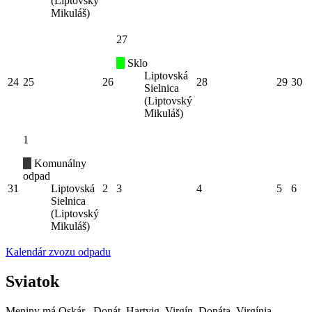
(Liptovský
Mikuláš)
27
Sklo
Liptovská
24
25
26
28
29
30
Sielnica
(Liptovský
Mikuláš)
1
Komunálny
odpad
31
Liptovská
2
3
4
5
6
Sielnica
(Liptovský
Mikuláš)
Kalendár zvozu odpadu
Sviatok
Meniny má
Oskár
, Donát, Hartvig, Virgín, Donáta, Virgínia