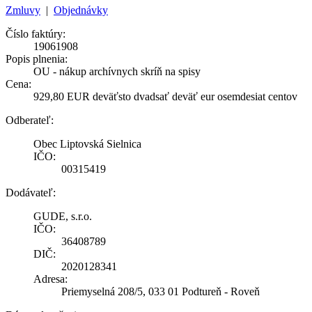
Zmluvy
|
Objednávky
Číslo faktúry:
19061908
Popis plnenia:
OU - nákup archívnych skríň na spisy
Cena:
929,80 EUR deväťsto dvadsať deväť eur osemdesiat centov
Odberateľ:
Obec Liptovská Sielnica
IČO:
00315419
Dodávateľ:
GUDE, s.r.o.
IČO:
36408789
DIČ:
2020128341
Adresa:
Priemyselná 208/5, 033 01 Podtureň - Roveň