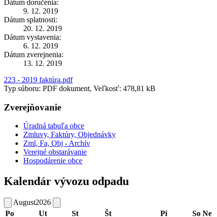
Dátum doručenia:
9. 12. 2019
Dátum splatnosti:
20. 12. 2019
Dátum vystavenia:
6. 12. 2019
Dátum zverejnenia:
13. 12. 2019
223 - 2019 faktúra.pdf
Typ súboru: PDF dokument, Veľkosť: 478,81 kB
Zverejňovanie
Úradná tabuľa obce
Zmluvy, Faktúry, Objednávky
Zml, Fa, Obj - Archív
Verejné obstarávanie
Hospodárenie obce
Kalendár vývozu odpadu
August
2026
Po
Ut
St
Št
Pi
So
Ne