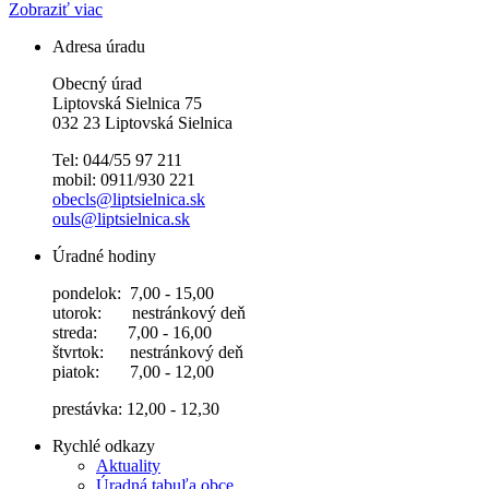
Zobraziť viac
Adresa úradu
Obecný úrad
Liptovská Sielnica 75
032 23 Liptovská Sielnica
Tel: 044/55 97 211
mobil: 0911/930 221
obecls@liptsielnica.sk
ouls@liptsielnica.sk
Úradné hodiny
pondelok: 7,00 - 15,00
utorok: nestránkový deň
streda: 7,00 - 16,00
štvrtok: nestránkový deň
piatok: 7,00 - 12,00
prestávka: 12,00 - 12,30
Rychlé odkazy
Aktuality
Úradná tabuľa obce