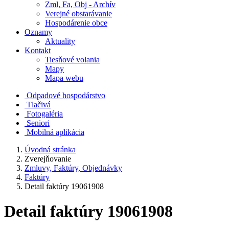
Zml, Fa, Obj - Archív
Verejné obstarávanie
Hospodárenie obce
Oznamy
Aktuality
Kontakt
Tiesňové volania
Mapy
Mapa webu
Odpadové hospodárstvo
Tlačivá
Fotogaléria
Seniori
Mobilná aplikácia
Úvodná stránka
Zverejňovanie
Zmluvy, Faktúry, Objednávky
Faktúry
Detail faktúry 19061908
Detail faktúry 19061908