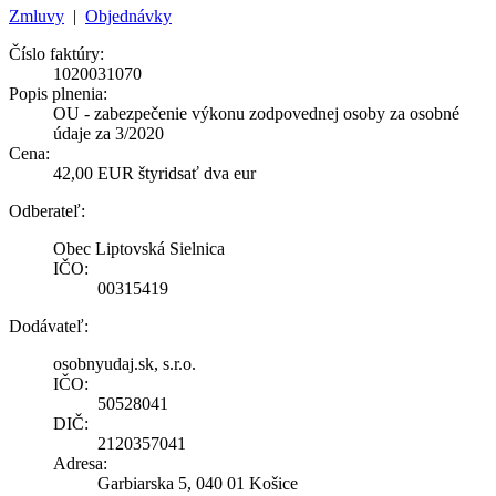
Zmluvy
|
Objednávky
Číslo faktúry:
1020031070
Popis plnenia:
OU - zabezpečenie výkonu zodpovednej osoby za osobné
údaje za 3/2020
Cena:
42,00 EUR štyridsať dva eur
Odberateľ:
Obec Liptovská Sielnica
IČO:
00315419
Dodávateľ:
osobnyudaj.sk, s.r.o.
IČO:
50528041
DIČ:
2120357041
Adresa:
Garbiarska 5, 040 01 Košice