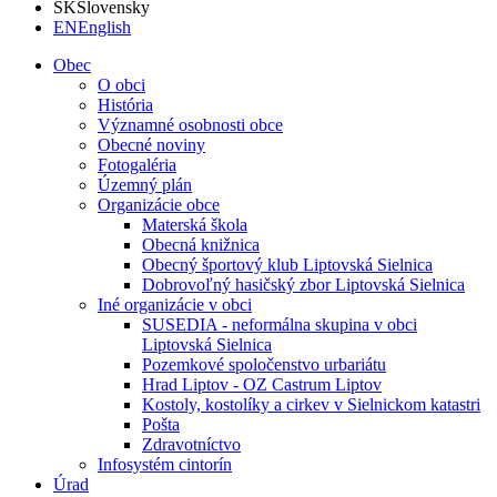
SK
Slovensky
EN
English
Obec
O obci
História
Významné osobnosti obce
Obecné noviny
Fotogaléria
Územný plán
Organizácie obce
Materská škola
Obecná knižnica
Obecný športový klub Liptovská Sielnica
Dobrovoľný hasičský zbor Liptovská Sielnica
Iné organizácie v obci
SUSEDIA - neformálna skupina v obci
Liptovská Sielnica
Pozemkové spoločenstvo urbariátu
Hrad Liptov - OZ Castrum Liptov
Kostoly, kostolíky a cirkev v Sielnickom katastri
Pošta
Zdravotníctvo
Infosystém cintorín
Úrad