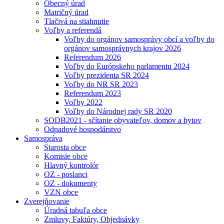
Obecný úrad
Matričný úrad
Tlačivá na stiahnutie
Voľby a referendá
Voľby do orgánov samosprávy obcí a voľby do
orgánov samosprávnych krajov 2026
Referendum 2026
Voľby do Európskeho parlamentu 2024
Voľby prezidenta SR 2024
Voľby do NR SR 2023
Referendum 2023
Voľby 2022
Voľby do Národnej rady SR 2020
SODB2021 - sčítanie obyvateľov, domov a bytov
Odpadové hospodárstvo
Samospráva
Starosta obce
Komisie obce
Hlavný kontrolór
OZ - poslanci
OZ - dokumenty
VZN obce
Zverejňovanie
Úradná tabuľa obce
Zmluvy, Faktúry, Objednávky