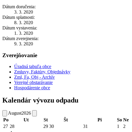
Dátum doručenia:
3. 3. 2020
Dátum splatnosti:
8. 3. 2020
Dátum vystavenia:
1. 3. 2020
Dátum zverejnenia:
9. 3. 2020
Zverejňovanie
Úradná tabuľa obce
Zmluvy, Faktúry, Objednávky
Zml, Fa, Obj - Archív
Verejné obstarávanie
Hospodárenie obce
Kalendár vývozu odpadu
August
2026
Po
Ut
St
Št
Pi
So
Ne
27
28
29
30
31
1
2