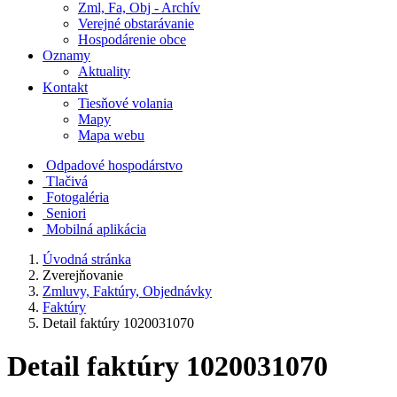
Zml, Fa, Obj - Archív
Verejné obstarávanie
Hospodárenie obce
Oznamy
Aktuality
Kontakt
Tiesňové volania
Mapy
Mapa webu
Odpadové hospodárstvo
Tlačivá
Fotogaléria
Seniori
Mobilná aplikácia
Úvodná stránka
Zverejňovanie
Zmluvy, Faktúry, Objednávky
Faktúry
Detail faktúry 1020031070
Detail faktúry 1020031070