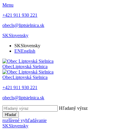
Menu
+421 911 930 221
obecls@liptsielnica.sk
SK
Slovensky
SK
Slovensky
EN
English
Obec
Liptovská Sielnica
Obec
Liptovská Sielnica
+421 911 930 221
obecls@liptsielnica.sk
Hľadaný výraz
Hľadať
rozšírené vyhľadávanie
SK
Slovensky