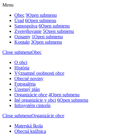
Menu
Obec
9
Open submenu
Úrad
6
Open submenu
Samospráva
6
Open submenu
Zverejňovanie
5
Open submenu
Oznamy
1
Open submenu
Kontakt
3
Open submenu
Close submenu
Obec
O obci
História
Významné osobnosti obce
Obecné noviny
Fotogaléria
Územný plán
Organizácie obce
4
Open submenu
Iné organizácie v obci
6
Open submenu
Infosystém cintorín
Close submenu
Organizácie obce
Materská škola
Obecná knižnica