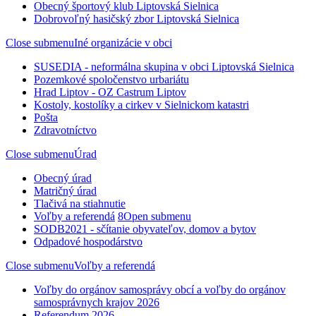
Obecný športový klub Liptovská Sielnica
Dobrovoľný hasičský zbor Liptovská Sielnica
Close submenu
Iné organizácie v obci
SUSEDIA - neformálna skupina v obci Liptovská Sielnica
Pozemkové spoločenstvo urbariátu
Hrad Liptov - OZ Castrum Liptov
Kostoly, kostolíky a cirkev v Sielnickom katastri
Pošta
Zdravotníctvo
Close submenu
Úrad
Obecný úrad
Matričný úrad
Tlačivá na stiahnutie
Voľby a referendá
8
Open submenu
SODB2021 - sčítanie obyvateľov, domov a bytov
Odpadové hospodárstvo
Close submenu
Voľby a referendá
Voľby do orgánov samosprávy obcí a voľby do orgánov
samosprávnych krajov 2026
Referendum 2026