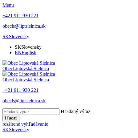
Menu
+421 911 930 221
obecls@liptsielnica.sk
SK
Slovensky
SK
Slovensky
EN
English
Obec
Liptovská Sielnica
Obec
Liptovská Sielnica
+421 911 930 221
obecls@liptsielnica.sk
Hľadaný výraz
Hľadať
rozšírené vyhľadávanie
SK
Slovensky