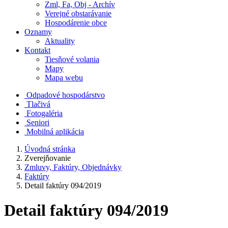
Zml, Fa, Obj - Archív
Verejné obstarávanie
Hospodárenie obce
Oznamy
Aktuality
Kontakt
Tiesňové volania
Mapy
Mapa webu
Odpadové hospodárstvo
Tlačivá
Fotogaléria
Seniori
Mobilná aplikácia
Úvodná stránka
Zverejňovanie
Zmluvy, Faktúry, Objednávky
Faktúry
Detail faktúry 094/2019
Detail faktúry 094/2019