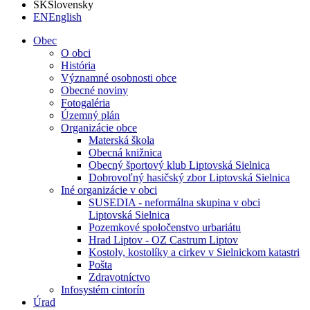
SK
Slovensky
EN
English
Obec
O obci
História
Významné osobnosti obce
Obecné noviny
Fotogaléria
Územný plán
Organizácie obce
Materská škola
Obecná knižnica
Obecný športový klub Liptovská Sielnica
Dobrovoľný hasičský zbor Liptovská Sielnica
Iné organizácie v obci
SUSEDIA - neformálna skupina v obci
Liptovská Sielnica
Pozemkové spoločenstvo urbariátu
Hrad Liptov - OZ Castrum Liptov
Kostoly, kostolíky a cirkev v Sielnickom katastri
Pošta
Zdravotníctvo
Infosystém cintorín
Úrad