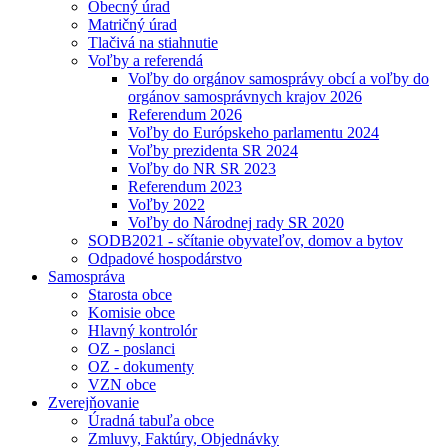
Obecný úrad
Matričný úrad
Tlačivá na stiahnutie
Voľby a referendá
Voľby do orgánov samosprávy obcí a voľby do
orgánov samosprávnych krajov 2026
Referendum 2026
Voľby do Európskeho parlamentu 2024
Voľby prezidenta SR 2024
Voľby do NR SR 2023
Referendum 2023
Voľby 2022
Voľby do Národnej rady SR 2020
SODB2021 - sčítanie obyvateľov, domov a bytov
Odpadové hospodárstvo
Samospráva
Starosta obce
Komisie obce
Hlavný kontrolór
OZ - poslanci
OZ - dokumenty
VZN obce
Zverejňovanie
Úradná tabuľa obce
Zmluvy, Faktúry, Objednávky