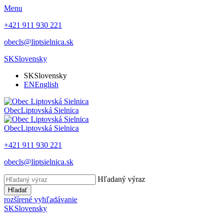
Menu
+421 911 930 221
obecls@liptsielnica.sk
SK
Slovensky
SK
Slovensky
EN
English
Obec
Liptovská Sielnica
Obec
Liptovská Sielnica
+421 911 930 221
obecls@liptsielnica.sk
Hľadaný výraz
Hľadať
rozšírené vyhľadávanie
SK
Slovensky