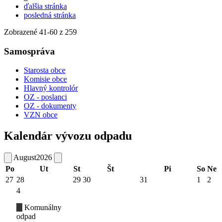
ďalšia stránka
posledná stránka
Zobrazené
41
-
60
z 259
Samospráva
Starosta obce
Komisie obce
Hlavný kontrolór
OZ - poslanci
OZ - dokumenty
VZN obce
Kalendár vývozu odpadu
August
2026
Po
Ut
St
Št
Pi
So
Ne
27
28
29
30
31
1
2
4
Komunálny
odpad