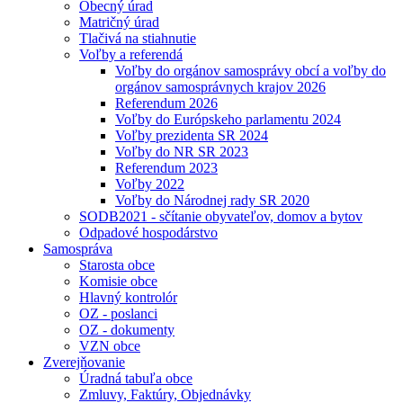
Obecný úrad
Matričný úrad
Tlačivá na stiahnutie
Voľby a referendá
Voľby do orgánov samosprávy obcí a voľby do
orgánov samosprávnych krajov 2026
Referendum 2026
Voľby do Európskeho parlamentu 2024
Voľby prezidenta SR 2024
Voľby do NR SR 2023
Referendum 2023
Voľby 2022
Voľby do Národnej rady SR 2020
SODB2021 - sčítanie obyvateľov, domov a bytov
Odpadové hospodárstvo
Samospráva
Starosta obce
Komisie obce
Hlavný kontrolór
OZ - poslanci
OZ - dokumenty
VZN obce
Zverejňovanie
Úradná tabuľa obce
Zmluvy, Faktúry, Objednávky