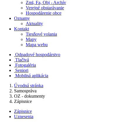
Zml, Fa, Obj - Archív
Verejné obstarávanie
Hospodárenie obce
Oznamy
Aktuality
Kontakt
Tiesňové volania
Mapy
Mapa webu
Odpadové hospodárstvo
Tlačivá
Fotogaléria
Seniori
Mobilná aplikácia
Úvodná stránka
Samospráva
OZ - dokumenty
Zápisnice
Zápisnice
Uznesenia