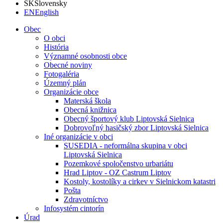
SK
Slovensky
EN
English
Obec
O obci
História
Významné osobnosti obce
Obecné noviny
Fotogaléria
Územný plán
Organizácie obce
Materská škola
Obecná knižnica
Obecný športový klub Liptovská Sielnica
Dobrovoľný hasičský zbor Liptovská Sielnica
Iné organizácie v obci
SUSEDIA - neformálna skupina v obci
Liptovská Sielnica
Pozemkové spoločenstvo urbariátu
Hrad Liptov - OZ Castrum Liptov
Kostoly, kostolíky a cirkev v Sielnickom katastri
Pošta
Zdravotníctvo
Infosystém cintorín
Úrad