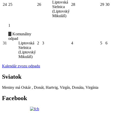
Liptovská
24
25
26
28
29
30
Sielnica
(Liptovský
Mikuláš)
1
Komunálny
odpad
31
Liptovská
2
3
4
5
6
Sielnica
(Liptovský
Mikuláš)
Kalendár zvozu odpadu
Sviatok
Meniny má
Oskár
, Donát, Hartvig, Virgín, Donáta, Virgínia
Facebook