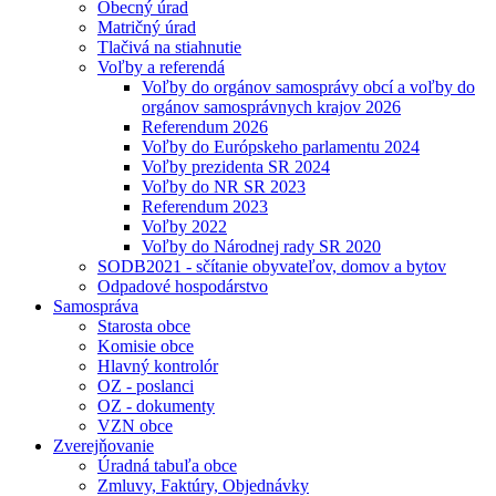
Obecný úrad
Matričný úrad
Tlačivá na stiahnutie
Voľby a referendá
Voľby do orgánov samosprávy obcí a voľby do
orgánov samosprávnych krajov 2026
Referendum 2026
Voľby do Európskeho parlamentu 2024
Voľby prezidenta SR 2024
Voľby do NR SR 2023
Referendum 2023
Voľby 2022
Voľby do Národnej rady SR 2020
SODB2021 - sčítanie obyvateľov, domov a bytov
Odpadové hospodárstvo
Samospráva
Starosta obce
Komisie obce
Hlavný kontrolór
OZ - poslanci
OZ - dokumenty
VZN obce
Zverejňovanie
Úradná tabuľa obce
Zmluvy, Faktúry, Objednávky