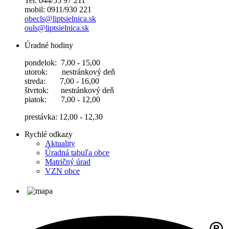
Tel: 044/55 97 211
mobil: 0911/930 221
obecls@liptsielnica.sk
ouls@liptsielnica.sk
Úradné hodiny
pondelok: 7,00 - 15,00
utorok: nestránkový deň
streda: 7,00 - 16,00
štvrtok: nestránkový deň
piatok: 7,00 - 12,00
prestávka: 12,00 - 12,30
Rychlé odkazy
Aktuality
Úradná tabuľa obce
Matričný úrad
VZN obce