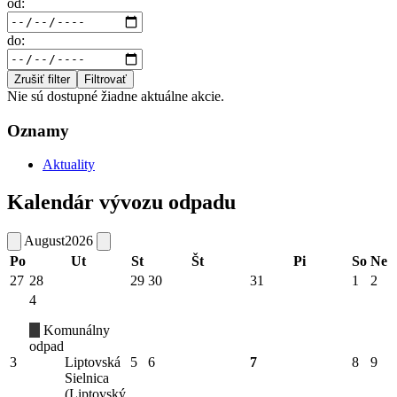
od:
do:
Zrušiť filter
Filtrovať
Nie sú dostupné žiadne aktuálne akcie.
Oznamy
Aktuality
Kalendár vývozu odpadu
August
2026
Po
Ut
St
Št
Pi
So
Ne
27
28
29
30
31
1
2
4
Komunálny
odpad
3
Liptovská
5
6
7
8
9
Sielnica
(Liptovský