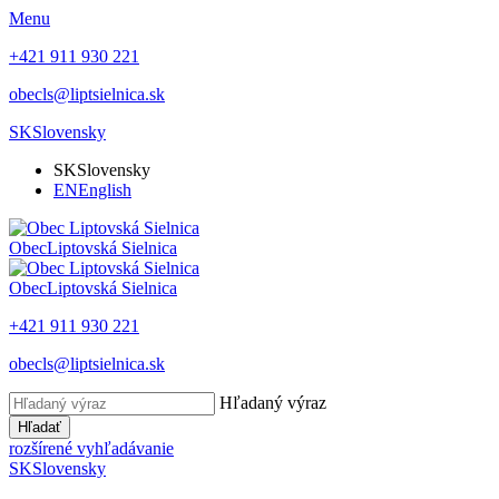
Menu
+421 911 930 221
obecls@liptsielnica.sk
SK
Slovensky
SK
Slovensky
EN
English
Obec
Liptovská Sielnica
Obec
Liptovská Sielnica
+421 911 930 221
obecls@liptsielnica.sk
Hľadaný výraz
Hľadať
rozšírené vyhľadávanie
SK
Slovensky