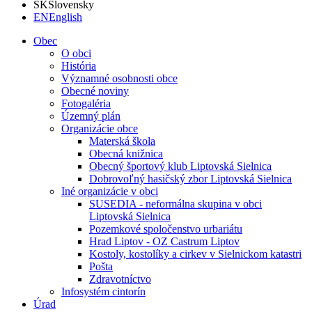
SK
Slovensky
EN
English
Obec
O obci
História
Významné osobnosti obce
Obecné noviny
Fotogaléria
Územný plán
Organizácie obce
Materská škola
Obecná knižnica
Obecný športový klub Liptovská Sielnica
Dobrovoľný hasičský zbor Liptovská Sielnica
Iné organizácie v obci
SUSEDIA - neformálna skupina v obci
Liptovská Sielnica
Pozemkové spoločenstvo urbariátu
Hrad Liptov - OZ Castrum Liptov
Kostoly, kostolíky a cirkev v Sielnickom katastri
Pošta
Zdravotníctvo
Infosystém cintorín
Úrad