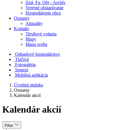
Zml, Fa, Obj - Archív
Verejné obstarávanie
Hospodárenie obce
Oznamy
Aktuality
Kontakt
Tiesňové volania
Mapy
Mapa webu
Odpadové hospodárstvo
Tlačivá
Fotogaléria
Seniori
Mobilná aplikácia
Úvodná stránka
Oznamy
Kalendár akcií
Kalendár akcií
Filter