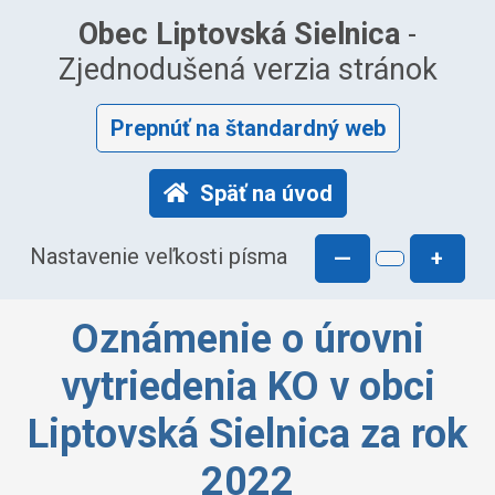
Obec Liptovská Sielnica
-
Zjednodušená verzia stránok
Prepnúť na štandardný web
Späť na úvod
Nastavenie veľkosti písma
—
+
Oznámenie o úrovni
vytriedenia KO v obci
Liptovská Sielnica za rok
2022