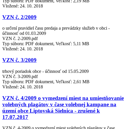
Typ súboru: PDF dokument, Veľkosť: 2,19 MB
Vložené:
24. 10. 2018
VZN č. 2/2009
o určení pravidiel času predaja a prevádzky služieb v obci -
účinnosť od 01.03.2009
VZN č. 2-2009.pdf
Typ súboru: PDF dokument, Veľkosť: 5,11 MB
Vložené:
24. 10. 2018
VZN č. 3/2009
trhový poriadok obce - účinnosť od 15.05.2009
VZN č. 3-2009.pdf
Typ súboru: PDF dokument, Veľkosť: 2,61 MB
Vložené:
24. 10. 2018
VZN č. 4/2009 o vymedzení miest na umiestňovanie
volebných plagátov v čase volebnej kampane na
území obce Liptovská Sielnica - zrušené k
17.07.2017
VZN č. 4-2009 o vymedzení miest volebných plagátov v čase