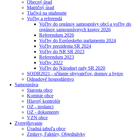
Obecný úrad
Matričný úrad
Tlačivá na stiahnutie
Voľby a referendá
Voľby do orgánov samosprávy obcí a voľby do
orgánov samosprávnych krajov 2026
Referendum 2026
Voľby do Európskeho parlamentu 2024
Voľby prezidenta SR 2024
Voľby do NR SR 2023
Referendum 2023
Voľby 2022
Voľby do Národnej rady SR 2020
SODB2021 - sčítanie obyvateľov, domov a bytov
Odpadové hospodárstvo
Samospráva
Starosta obce
Komisie obce
Hlavný kontrolór
OZ - poslanci
OZ - dokumenty
VZN obce
Zverejňovanie
Úradná tabuľa obce
Zmluvy, Faktúry, Objednávky