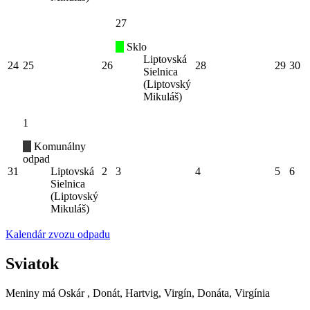
27
Sklo
Liptovská
24
25
26
28
29
30
Sielnica
(Liptovský
Mikuláš)
1
Komunálny
odpad
31
Liptovská
2
3
4
5
6
Sielnica
(Liptovský
Mikuláš)
Kalendár zvozu odpadu
Sviatok
Meniny má
Oskár
, Donát, Hartvig, Virgín, Donáta, Virgínia