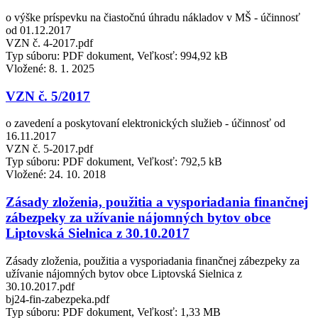
o výške príspevku na čiastočnú úhradu nákladov v MŠ - účinnosť
od 01.12.2017
VZN č. 4-2017.pdf
Typ súboru: PDF dokument, Veľkosť: 994,92 kB
Vložené:
8. 1. 2025
VZN č. 5/2017
o zavedení a poskytovaní elektronických služieb - účinnosť od
16.11.2017
VZN č. 5-2017.pdf
Typ súboru: PDF dokument, Veľkosť: 792,5 kB
Vložené:
24. 10. 2018
Zásady zloženia, použitia a vysporiadania finančnej
zábezpeky za užívanie nájomných bytov obce
Liptovská Sielnica z 30.10.2017
Zásady zloženia, použitia a vysporiadania finančnej zábezpeky za
užívanie nájomných bytov obce Liptovská Sielnica z
30.10.2017.pdf
bj24-fin-zabezpeka.pdf
Typ súboru: PDF dokument, Veľkosť: 1,33 MB