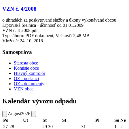
VZN č. 4/2008
o úhradách za poskytované služby a úkony vykonávané obcou
Liptovská Sielnica - účinnosť od 01.01.2009
VZN č. 4-2008.pdf
Typ súboru: PDF dokument, Veľkosť: 2,48 MB
Vložené:
24. 10. 2018
Samospráva
Starosta obce
Komisie obce
Hlavný kontrolór
OZ - poslanci
OZ - dokumenty
VZN obce
Kalendár vývozu odpadu
August
2026
Po
Ut
St
Št
Pi
So
Ne
27
28
29
30
31
1
2