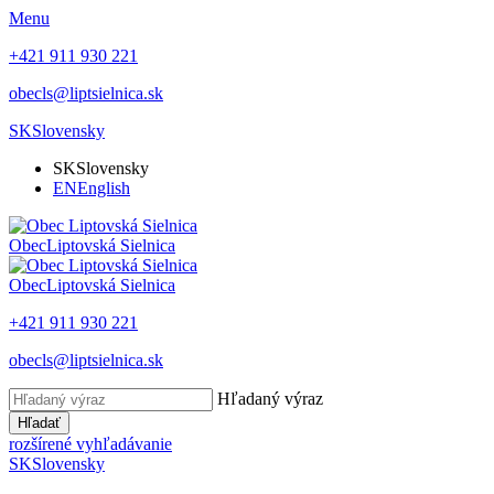
Menu
+421 911 930 221
obecls@liptsielnica.sk
SK
Slovensky
SK
Slovensky
EN
English
Obec
Liptovská Sielnica
Obec
Liptovská Sielnica
+421 911 930 221
obecls@liptsielnica.sk
Hľadaný výraz
Hľadať
rozšírené vyhľadávanie
SK
Slovensky