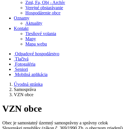
Zml, Fa, Obj - Archív
Verejné obstarávanie
Hospodárenie obce
Oznamy
Aktuality
Kontakt
Tiesňové volania
Mapy
Mapa webu
Odpadové hospodárstvo
Tlačivá
Fotogaléria
Seniori
Mobilná aplikácia
Úvodná stránka
Samospráva
VZN obce
VZN obce
Obec je samostatný územný samosprávny a správny celok
Slovenskej republiky (zákon č. 369/1990 Zb. o obecnom zriadení).