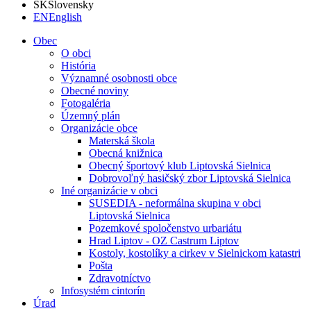
SK
Slovensky
EN
English
Obec
O obci
História
Významné osobnosti obce
Obecné noviny
Fotogaléria
Územný plán
Organizácie obce
Materská škola
Obecná knižnica
Obecný športový klub Liptovská Sielnica
Dobrovoľný hasičský zbor Liptovská Sielnica
Iné organizácie v obci
SUSEDIA - neformálna skupina v obci
Liptovská Sielnica
Pozemkové spoločenstvo urbariátu
Hrad Liptov - OZ Castrum Liptov
Kostoly, kostolíky a cirkev v Sielnickom katastri
Pošta
Zdravotníctvo
Infosystém cintorín
Úrad