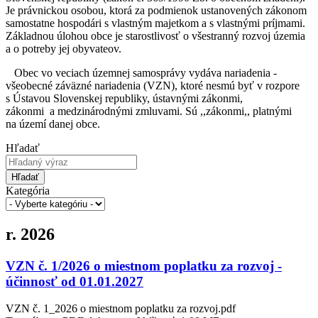
Je právnickou osobou, ktorá za podmienok ustanovených zákonom
samostatne hospodári s vlastným majetkom a s vlastnými príjmami.
Základnou úlohou obce je starostlivosť o všestranný rozvoj územia
a o potreby jej obyvateov.
Obec vo veciach územnej samosprávy vydáva nariadenia -
všeobecné záväzné nariadenia (VZN), ktoré nesmú byť v rozpore
s Ústavou Slovenskej republiky, ústavnými zákonmi,
zákonmi a medzinárodnými zmluvami. Sú ,,zákonmi,, platnými
na území danej obce.
Hľadať
Hľadať
Kategória
r. 2026
VZN č. 1/2026 o miestnom poplatku za rozvoj -
účinnosť od 01.01.2027
VZN č. 1_2026 o miestnom poplatku za rozvoj.pdf