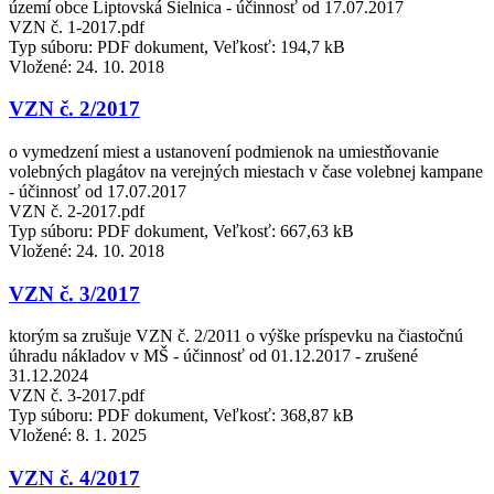
území obce Liptovská Sielnica - účinnosť od 17.07.2017
VZN č. 1-2017.pdf
Typ súboru: PDF dokument, Veľkosť: 194,7 kB
Vložené:
24. 10. 2018
VZN č. 2/2017
o vymedzení miest a ustanovení podmienok na umiestňovanie
volebných plagátov na verejných miestach v čase volebnej kampane
- účinnosť od 17.07.2017
VZN č. 2-2017.pdf
Typ súboru: PDF dokument, Veľkosť: 667,63 kB
Vložené:
24. 10. 2018
VZN č. 3/2017
ktorým sa zrušuje VZN č. 2/2011 o výške príspevku na čiastočnú
úhradu nákladov v MŠ - účinnosť od 01.12.2017 - zrušené
31.12.2024
VZN č. 3-2017.pdf
Typ súboru: PDF dokument, Veľkosť: 368,87 kB
Vložené:
8. 1. 2025
VZN č. 4/2017