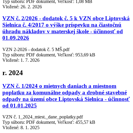
Typ súboru: PDF dokument, Veľkosť: 1,08 MB
Vložené:
26. 2. 2026
VZN č. 2/2026 - dodatok č. 5 k VZN obce Liptovská
Sielnica č. 4/2017 o výške príspevku na čiastočnú
úhradu nákladov v materskej škole - účinnosť od
01.09.2026
VZN 2-2026 - dodatok č. 5 MŠ.pdf
Typ súboru: PDF dokument, Veľkosť: 953,69 kB
Vložené:
1. 7. 2026
r. 2024
VZN č. 1/2024 o mietnych daniach a miestnom
poplatku za komunálne odpady a drobné stavebné
odpady na území obce Liptovská Sielnica - účinnosť
od 01.01.2025
VZN č. 1_2024_miest._dane_poplatky.pdf
Typ súboru: PDF dokument, Veľkosť: 455,57 kB
Vložené:
8. 1. 2025