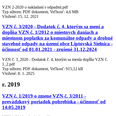
VZN 2-2020 o nakladaní s odpadmi.pdf
Typ súboru: PDF dokument, Veľkosť: 4,6 MB
Vložené:
15. 12. 2021
VZN č. 3/2020 - Dodatok č. 4, ktorým sa mení a
dopĺňa VZN č. 1/2012 o miestnych daniach a
miestnom poplatku za komunálne odpady a drobné
stavebné odpady na území obce Liptovská Sielnica -
účinnosť od 01.01.2021 - zrušené 31.12.2024
VZN č. 3_2020 - Dodatok č. 4, ktorým sa menía dopĺňa VZN č.
1_2.pdf
Typ súboru: PDF dokument, Veľkosť: 915,12 kB
Vložené:
8. 1. 2025
r. 2019
VZN č. 1/2019 o zmene VZN č. 3/2011 -
prevádzkový poriadok pohrebiska - účinnosť od
14.05.2019