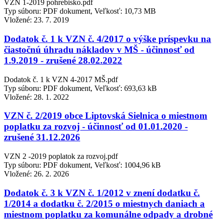
VZN 1-2019 pohrebisko.pdf
Typ súboru: PDF dokument, Veľkosť: 10,73 MB
Vložené:
23. 7. 2019
Dodatok č. 1 k VZN č. 4/2017 o výške príspevku na
čiastočnú úhradu nákladov v MŠ - účinnosť od
1.9.2019 - zrušené 28.02.2022
Dodatok č. 1 k VZN 4-2017 MŠ.pdf
Typ súboru: PDF dokument, Veľkosť: 693,63 kB
Vložené:
28. 1. 2022
VZN č. 2/2019 obce Liptovská Sielnica o miestnom
poplatku za rozvoj - účinnosť od 01.01.2020 -
zrušené 31.12.2026
VZN 2 -2019 poplatok za rozvoj.pdf
Typ súboru: PDF dokument, Veľkosť: 1004,96 kB
Vložené:
26. 2. 2026
Dodatok č. 3 k VZN č. 1/2012 v znení dodatku č.
1/2014 a dodatku č. 2/2015 o miestnych daniach a
miestnom poplatku za komunálne odpady a drobné