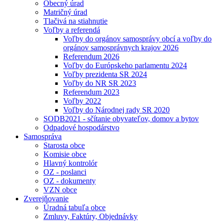
Obecný úrad
Matričný úrad
Tlačivá na stiahnutie
Voľby a referendá
Voľby do orgánov samosprávy obcí a voľby do
orgánov samosprávnych krajov 2026
Referendum 2026
Voľby do Európskeho parlamentu 2024
Voľby prezidenta SR 2024
Voľby do NR SR 2023
Referendum 2023
Voľby 2022
Voľby do Národnej rady SR 2020
SODB2021 - sčítanie obyvateľov, domov a bytov
Odpadové hospodárstvo
Samospráva
Starosta obce
Komisie obce
Hlavný kontrolór
OZ - poslanci
OZ - dokumenty
VZN obce
Zverejňovanie
Úradná tabuľa obce
Zmluvy, Faktúry, Objednávky