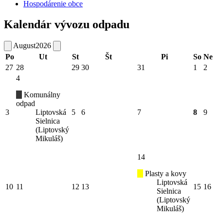
Hospodárenie obce
Kalendár vývozu odpadu
August
2026
Po
Ut
St
Št
Pi
So
Ne
27
28
29
30
31
1
2
4
Komunálny
odpad
3
Liptovská
5
6
7
8
9
Sielnica
(Liptovský
Mikuláš)
14
Plasty a kovy
Liptovská
10
11
12
13
15
16
Sielnica
(Liptovský
Mikuláš)