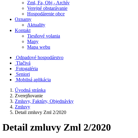
Zml, Fa, Obj - Archív
Verejné obstarávanie
Hospodárenie obce
Oznamy
Aktuality
Kontakt
Tiesňové volania
Mapy
Mapa webu
Odpadové hospodárstvo
Tlačivá
Fotogaléria
Seniori
Mobilná aplikácia
Úvodná stránka
Zverejňovanie
Zmluvy, Faktúry, Objednávky
Zmluvy
Detail zmluvy Zml 2/2020
Detail zmluvy Zml 2/2020