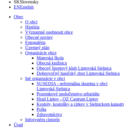
SK
Slovensky
EN
English
Obec
O obci
História
Významné osobnosti obce
Obecné noviny
Fotogaléria
Územný plán
Organizácie obce
Materská škola
Obecná knižnica
Obecný športový klub Liptovská Sielnica
Dobrovoľný hasičský zbor Liptovská Sielnica
Iné organizácie v obci
SUSEDIA - neformálna skupina v obci
Liptovská Sielnica
Pozemkové spoločenstvo urbariátu
Hrad Liptov - OZ Castrum Liptov
Kostoly, kostolíky a cirkev v Sielnickom katastri
Pošta
Zdravotníctvo
Infosystém cintorín
Úrad