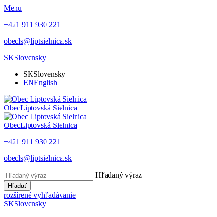
Menu
+421 911 930 221
obecls@liptsielnica.sk
SK
Slovensky
SK
Slovensky
EN
English
Obec
Liptovská Sielnica
Obec
Liptovská Sielnica
+421 911 930 221
obecls@liptsielnica.sk
Hľadaný výraz
Hľadať
rozšírené vyhľadávanie
SK
Slovensky