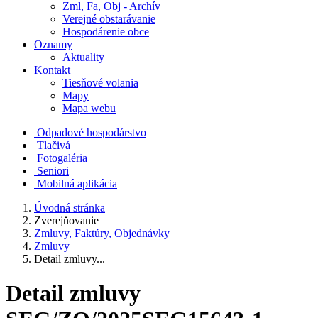
Zml, Fa, Obj - Archív
Verejné obstarávanie
Hospodárenie obce
Oznamy
Aktuality
Kontakt
Tiesňové volania
Mapy
Mapa webu
Odpadové hospodárstvo
Tlačivá
Fotogaléria
Seniori
Mobilná aplikácia
Úvodná stránka
Zverejňovanie
Zmluvy, Faktúry, Objednávky
Zmluvy
Detail zmluvy...
Detail zmluvy