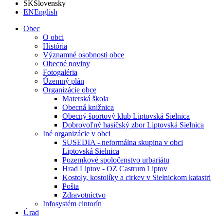
SK
Slovensky
EN
English
Obec
O obci
História
Významné osobnosti obce
Obecné noviny
Fotogaléria
Územný plán
Organizácie obce
Materská škola
Obecná knižnica
Obecný športový klub Liptovská Sielnica
Dobrovoľný hasičský zbor Liptovská Sielnica
Iné organizácie v obci
SUSEDIA - neformálna skupina v obci
Liptovská Sielnica
Pozemkové spoločenstvo urbariátu
Hrad Liptov - OZ Castrum Liptov
Kostoly, kostolíky a cirkev v Sielnickom katastri
Pošta
Zdravotníctvo
Infosystém cintorín
Úrad