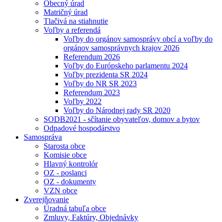
Obecný úrad
Matričný úrad
Tlačivá na stiahnutie
Voľby a referendá
Voľby do orgánov samosprávy obcí a voľby do
orgánov samosprávnych krajov 2026
Referendum 2026
Voľby do Európskeho parlamentu 2024
Voľby prezidenta SR 2024
Voľby do NR SR 2023
Referendum 2023
Voľby 2022
Voľby do Národnej rady SR 2020
SODB2021 - sčítanie obyvateľov, domov a bytov
Odpadové hospodárstvo
Samospráva
Starosta obce
Komisie obce
Hlavný kontrolór
OZ - poslanci
OZ - dokumenty
VZN obce
Zverejňovanie
Úradná tabuľa obce
Zmluvy, Faktúry, Objednávky