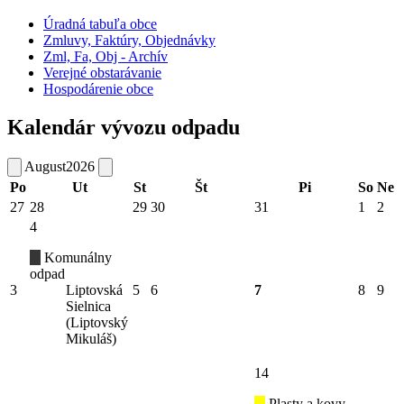
Úradná tabuľa obce
Zmluvy, Faktúry, Objednávky
Zml, Fa, Obj - Archív
Verejné obstarávanie
Hospodárenie obce
Kalendár vývozu odpadu
August
2026
Po
Ut
St
Št
Pi
So
Ne
27
28
29
30
31
1
2
4
Komunálny
odpad
3
Liptovská
5
6
7
8
9
Sielnica
(Liptovský
Mikuláš)
14
Plasty a kovy