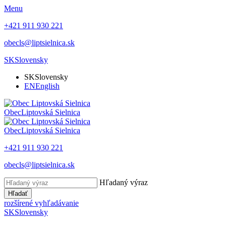
Menu
+421 911 930 221
obecls@liptsielnica.sk
SK
Slovensky
SK
Slovensky
EN
English
Obec
Liptovská Sielnica
Obec
Liptovská Sielnica
+421 911 930 221
obecls@liptsielnica.sk
Hľadaný výraz
Hľadať
rozšírené vyhľadávanie
SK
Slovensky