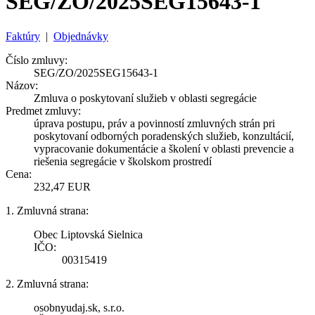
SEG/ZO/2025SEG15643-1
Faktúry
|
Objednávky
Číslo zmluvy:
SEG/ZO/2025SEG15643-1
Názov:
Zmluva o poskytovaní služieb v oblasti segregácie
Predmet zmluvy:
úprava postupu, práv a povinností zmluvných strán pri
poskytovaní odborných poradenských služieb, konzultácií,
vypracovanie dokumentácie a školení v oblasti prevencie a
riešenia segregácie v školskom prostredí
Cena:
232,47 EUR
1. Zmluvná strana:
Obec Liptovská Sielnica
IČO:
00315419
2. Zmluvná strana:
osobnyudaj.sk, s.r.o.