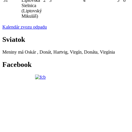
31
Liptovská
2
3
4
5
6
Sielnica
(Liptovský
Mikuláš)
Kalendár zvozu odpadu
Sviatok
Meniny má
Oskár
, Donát, Hartvig, Virgín, Donáta, Virgínia
Facebook