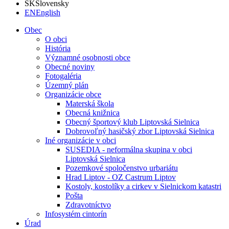
SK
Slovensky
EN
English
Obec
O obci
História
Významné osobnosti obce
Obecné noviny
Fotogaléria
Územný plán
Organizácie obce
Materská škola
Obecná knižnica
Obecný športový klub Liptovská Sielnica
Dobrovoľný hasičský zbor Liptovská Sielnica
Iné organizácie v obci
SUSEDIA - neformálna skupina v obci
Liptovská Sielnica
Pozemkové spoločenstvo urbariátu
Hrad Liptov - OZ Castrum Liptov
Kostoly, kostolíky a cirkev v Sielnickom katastri
Pošta
Zdravotníctvo
Infosystém cintorín
Úrad