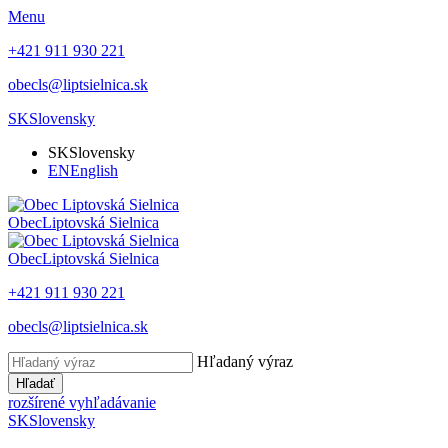
Menu
+421 911 930 221
obecls@liptsielnica.sk
SK
Slovensky
SK
Slovensky
EN
English
Obec
Liptovská Sielnica
Obec
Liptovská Sielnica
+421 911 930 221
obecls@liptsielnica.sk
Hľadaný výraz
Hľadať
rozšírené vyhľadávanie
SK
Slovensky