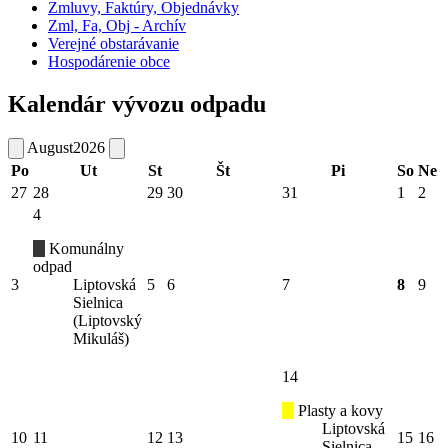
Zmluvy, Faktúry, Objednávky
Zml, Fa, Obj - Archív
Verejné obstarávanie
Hospodárenie obce
Kalendár vývozu odpadu
August
2026
Po
Ut
St
Št
Pi
So
Ne
27
28
29
30
31
1
2
4
Komunálny
odpad
3
Liptovská
5
6
7
8
9
Sielnica
(Liptovský
Mikuláš)
14
Plasty a kovy
Liptovská
10
11
12
13
15
16
Sielnica