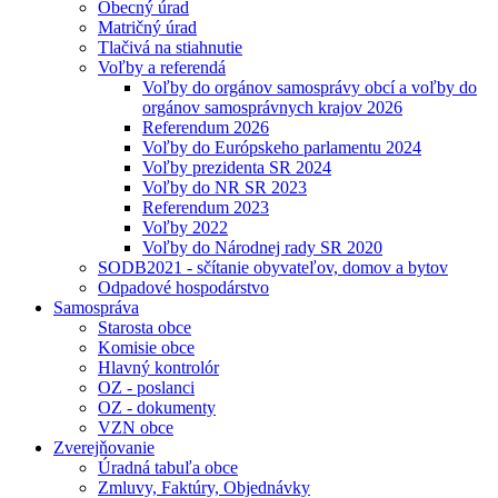
Obecný úrad
Matričný úrad
Tlačivá na stiahnutie
Voľby a referendá
Voľby do orgánov samosprávy obcí a voľby do
orgánov samosprávnych krajov 2026
Referendum 2026
Voľby do Európskeho parlamentu 2024
Voľby prezidenta SR 2024
Voľby do NR SR 2023
Referendum 2023
Voľby 2022
Voľby do Národnej rady SR 2020
SODB2021 - sčítanie obyvateľov, domov a bytov
Odpadové hospodárstvo
Samospráva
Starosta obce
Komisie obce
Hlavný kontrolór
OZ - poslanci
OZ - dokumenty
VZN obce
Zverejňovanie
Úradná tabuľa obce
Zmluvy, Faktúry, Objednávky