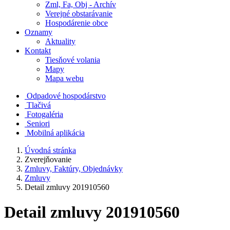
Zml, Fa, Obj - Archív
Verejné obstarávanie
Hospodárenie obce
Oznamy
Aktuality
Kontakt
Tiesňové volania
Mapy
Mapa webu
Odpadové hospodárstvo
Tlačivá
Fotogaléria
Seniori
Mobilná aplikácia
Úvodná stránka
Zverejňovanie
Zmluvy, Faktúry, Objednávky
Zmluvy
Detail zmluvy 201910560
Detail zmluvy 201910560