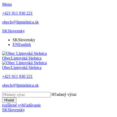
Menu
+421 911 930 221
obecls@liptsielnica.sk
SK
Slovensky
SK
Slovensky
EN
English
Obec
Liptovská Sielnica
Obec
Liptovská Sielnica
+421 911 930 221
obecls@liptsielnica.sk
Hľadaný výraz
Hľadať
rozšírené vyhľadávanie
SK
Slovensky