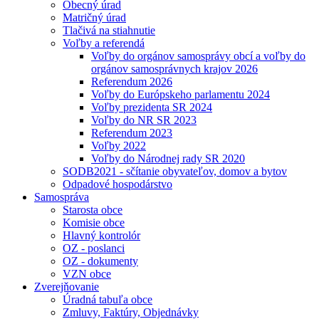
Obecný úrad
Matričný úrad
Tlačivá na stiahnutie
Voľby a referendá
Voľby do orgánov samosprávy obcí a voľby do
orgánov samosprávnych krajov 2026
Referendum 2026
Voľby do Európskeho parlamentu 2024
Voľby prezidenta SR 2024
Voľby do NR SR 2023
Referendum 2023
Voľby 2022
Voľby do Národnej rady SR 2020
SODB2021 - sčítanie obyvateľov, domov a bytov
Odpadové hospodárstvo
Samospráva
Starosta obce
Komisie obce
Hlavný kontrolór
OZ - poslanci
OZ - dokumenty
VZN obce
Zverejňovanie
Úradná tabuľa obce
Zmluvy, Faktúry, Objednávky