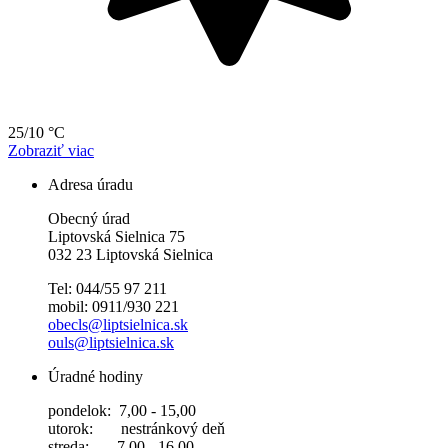
25/10 °C
Zobraziť viac
Adresa úradu
Obecný úrad
Liptovská Sielnica 75
032 23 Liptovská Sielnica
Tel: 044/55 97 211
mobil: 0911/930 221
obecls@liptsielnica.sk
ouls@liptsielnica.sk
Úradné hodiny
pondelok: 7,00 - 15,00
utorok: nestránkový deň
streda: 7,00 - 16,00