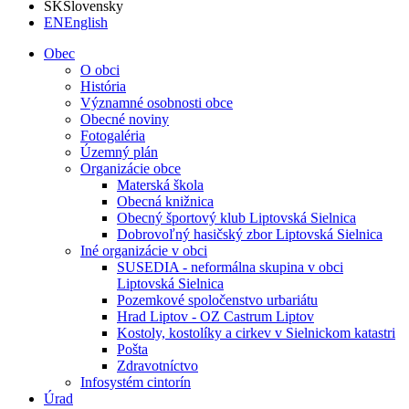
SK
Slovensky
EN
English
Obec
O obci
História
Významné osobnosti obce
Obecné noviny
Fotogaléria
Územný plán
Organizácie obce
Materská škola
Obecná knižnica
Obecný športový klub Liptovská Sielnica
Dobrovoľný hasičský zbor Liptovská Sielnica
Iné organizácie v obci
SUSEDIA - neformálna skupina v obci
Liptovská Sielnica
Pozemkové spoločenstvo urbariátu
Hrad Liptov - OZ Castrum Liptov
Kostoly, kostolíky a cirkev v Sielnickom katastri
Pošta
Zdravotníctvo
Infosystém cintorín
Úrad