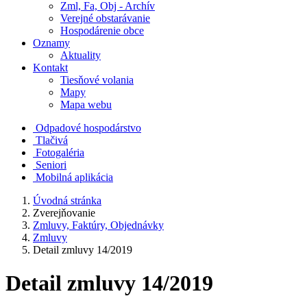
Zml, Fa, Obj - Archív
Verejné obstarávanie
Hospodárenie obce
Oznamy
Aktuality
Kontakt
Tiesňové volania
Mapy
Mapa webu
Odpadové hospodárstvo
Tlačivá
Fotogaléria
Seniori
Mobilná aplikácia
Úvodná stránka
Zverejňovanie
Zmluvy, Faktúry, Objednávky
Zmluvy
Detail zmluvy 14/2019
Detail zmluvy 14/2019