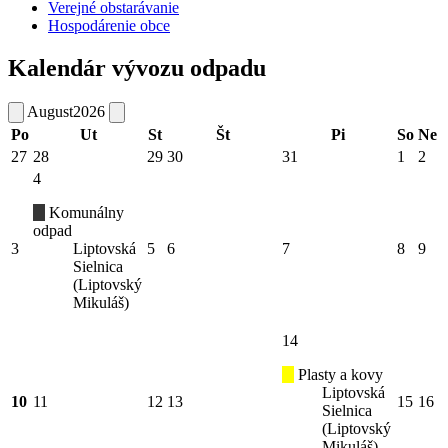
Verejné obstarávanie
Hospodárenie obce
Kalendár vývozu odpadu
August
2026
Po
Ut
St
Št
Pi
So
Ne
27
28
29
30
31
1
2
4
Komunálny
odpad
3
Liptovská
5
6
7
8
9
Sielnica
(Liptovský
Mikuláš)
14
Plasty a kovy
Liptovská
10
11
12
13
15
16
Sielnica
(Liptovský
Mikuláš)