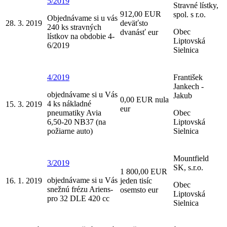
5/2019
Stravné lístky,
912,00 EUR
spol. s r.o.
Objednávame si u vás
28. 3. 2019
deväťsto
240 ks stravných
Obec
dvanásť eur
lístkov na obdobie 4-
Liptovská
6/2019
Sielnica
4/2019
František
Jankech -
objednávame si u Vás
Jakub
0,00 EUR nula
4 ks nákladné
15. 3. 2019
eur
pneumatiky Avia
Obec
6,50-20 NB37 (na
Liptovská
požiarne auto)
Sielnica
Mountfield
3/2019
SK, s.r.o.
1 800,00 EUR
objednávame si u Vás
16. 1. 2019
jeden tisíc
Obec
snežnú frézu Ariens-
osemsto eur
Liptovská
pro 32 DLE 420 cc
Sielnica