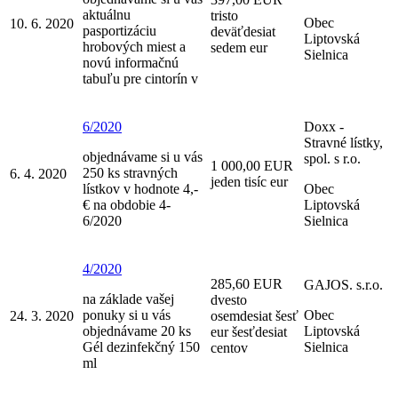
aktuálnu
tristo
Obec
10. 6. 2020
pasportizáciu
deväťdesiat
Liptovská
hrobových miest a
sedem eur
Sielnica
novú informačnú
tabuľu pre cintorín v
6/2020
Doxx -
Stravné lístky,
objednávame si u vás
spol. s r.o.
1 000,00 EUR
250 ks stravných
6. 4. 2020
jeden tisíc eur
lístkov v hodnote 4,-
Obec
€ na obdobie 4-
Liptovská
6/2020
Sielnica
4/2020
285,60 EUR
GAJOS. s.r.o.
na základe vašej
dvesto
ponuky si u vás
Obec
24. 3. 2020
osemdesiat šesť
objednávame 20 ks
Liptovská
eur šesťdesiat
Gél dezinfekčný 150
Sielnica
centov
ml