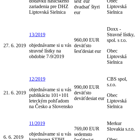
dodávku hasičského
Obec
šesť eur
zariadenia pre DHZ
Liptovská
dvadsať štyri
Liptovská Sielnica
Sielnica
eur
Doxx -
13/2019
Stravné lístky,
960,00 EUR
spol. s r.o.
objednávame si u vás
27. 6. 2019
deväťsto
stravné lístky na
Obec
šesťdesiat eur
obdobie 7-9/2019
Liptovská
Sielnica
12/2019
CBS spol,
s.r.o.
990,00 EUR
objednávame si u vás
21. 6. 2019
deväťsto
publikáciu 101+101
Obec
deväťdesiat eur
leteckým pohľadom
Liptovská
na Česko a Slovensko
Sielnica
11/2019
Merkur
769,00 EUR
Slovakia s.r.o.
objednávame si u vás
sedemsto
6. 6. 2019
krovinorez STIHL
Obec
šesťdesiat