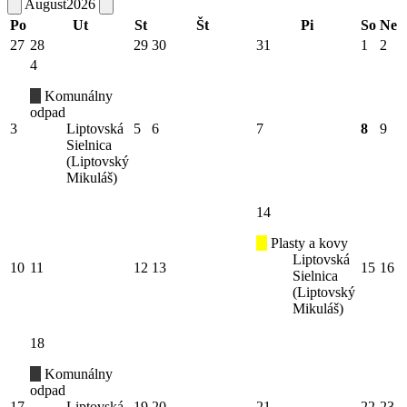
August
2026
Po
Ut
St
Št
Pi
So
Ne
27
28
29
30
31
1
2
4
Komunálny
odpad
3
Liptovská
5
6
7
8
9
Sielnica
(Liptovský
Mikuláš)
14
Plasty a kovy
Liptovská
10
11
12
13
15
16
Sielnica
(Liptovský
Mikuláš)
18
Komunálny
odpad
17
Liptovská
19
20
21
22
23