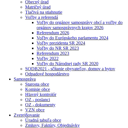
Obecný úrad
Matričný úrad
Tlačivá na stiahnutie
Voľby a referendá
Voľby do orgánov samosprávy obcí a voľby do
orgánov samosprávnych krajov 2026
Referendum 2026
Voľby do Európskeho parlamentu 2024
Voľby prezidenta SR 2024
Voľby do NR SR 2023
Referendum 2023
Voľby 2022
Voľby do Národnej rady SR 2020
SODB2021 - sčítanie obyvateľov, domov a bytov
Odpadové hospodárstvo
Samospráva
Starosta obce
Komisie obce
Hlavný kontrolór
OZ - poslanci
OZ - dokumenty
VZN obce
Zverejňovanie
Úradná tabuľa obce
Zmluvy, Faktúry, Objednávky