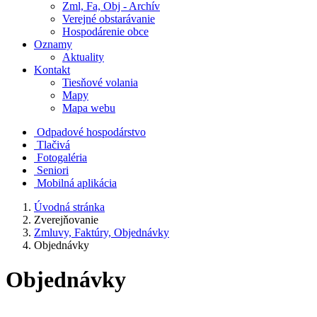
Zml, Fa, Obj - Archív
Verejné obstarávanie
Hospodárenie obce
Oznamy
Aktuality
Kontakt
Tiesňové volania
Mapy
Mapa webu
Odpadové hospodárstvo
Tlačivá
Fotogaléria
Seniori
Mobilná aplikácia
Úvodná stránka
Zverejňovanie
Zmluvy, Faktúry, Objednávky
Objednávky
Objednávky