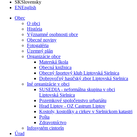
SK
Slovensky
EN
English
Obec
O obci
História
Významné osobnosti obce
Obecné noviny
Fotogaléria
Územný plán
Organizácie obce
Materská škola
Obecná knižnica
Obecný športový klub Liptovská Sielnica
Dobrovoľný hasičský zbor Liptovská Sielnica
Iné organizácie v obci
SUSEDIA - neformálna skupina v obci
Liptovská Sielnica
Pozemkové spoločenstvo urbariátu
Hrad Liptov - OZ Castrum Liptov
Kostoly, kostolíky a cirkev v Sielnickom katastri
Pošta
Zdravotníctvo
Infosystém cintorín
Úrad