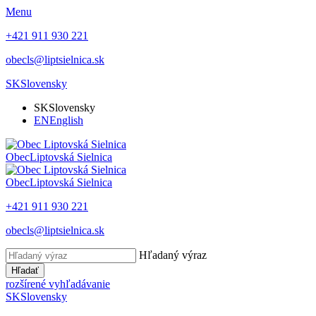
Menu
+421 911 930 221
obecls@liptsielnica.sk
SK
Slovensky
SK
Slovensky
EN
English
Obec
Liptovská Sielnica
Obec
Liptovská Sielnica
+421 911 930 221
obecls@liptsielnica.sk
Hľadaný výraz
Hľadať
rozšírené vyhľadávanie
SK
Slovensky