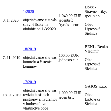
Doxx -
1/2020
Stravné lístky,
1 040,00 EUR
spol. s r.o.
objednávame si u vás
3. 1. 2020
jedentisíc
stravné lístky na
Obec
štyridsať eur
obdobie od 1-3/2020
Liptovská
Sielnica
BENI - Benko
18/2019
Vladimír
100,00 EUR
objednávame si u vás
7. 11. 2019
Obec
jednosto eur
kontrolu a čistenie
Liptovská
komínov
Sielnica
17/2019
GAJOS. s.r.o.
objednávame si u vás
1 000,00 EUR
revíziu hasiacich
Obec
18. 9. 2019
jeden tisíc
prístrojov a hydrantov
Liptovská
v budovách vo
Sielnica
vlastníctve obce