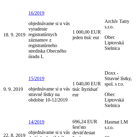
16/2019
Archív Tatry
objednávame si u vás
s.r.o.
vyradenie
1 000,00 EUR
registratúrnych
18. 9. 2019
Obec
jeden tisíc eur
záznamov z
Liptovská
registratúrneho
Sielnica
strediska Obecného
úradu L
Doxx -
15/2019
Stravné lístky,
1 040,00 EUR
spol. s r.o.
objednávame si u vás
9. 9. 2019
tisíc štyridsať
stravné lístky na
Obec
eur
obdobie 10-12/2019
Liptovská
Sielnica
696,24 EUR
14/2019
Hasmat LM
šesťsto
s.r.o.
objednávame si u vás
deväťdesiat
22. 8. 2019