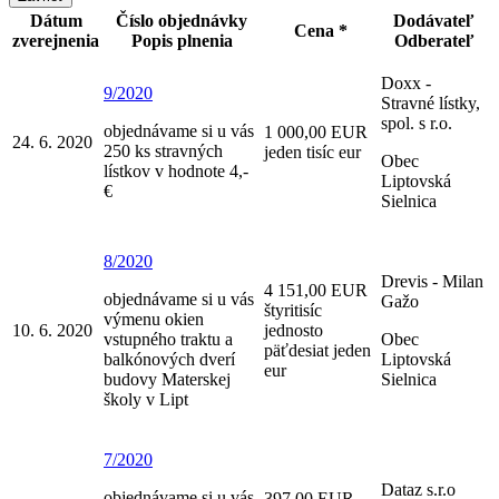
Dátum
Číslo objednávky
Dodávateľ
Cena *
zverejnenia
Popis plnenia
Odberateľ
Doxx -
9/2020
Stravné lístky,
spol. s r.o.
objednávame si u vás
1 000,00 EUR
24. 6. 2020
250 ks stravných
jeden tisíc eur
Obec
lístkov v hodnote 4,-
Liptovská
€
Sielnica
8/2020
Drevis - Milan
4 151,00 EUR
objednávame si u vás
Gažo
štyritisíc
výmenu okien
10. 6. 2020
jednosto
vstupného traktu a
Obec
päťdesiat jeden
balkónových dverí
Liptovská
eur
budovy Materskej
Sielnica
školy v Lipt
7/2020
Dataz s.r.o
objednávame si u vás
397,00 EUR