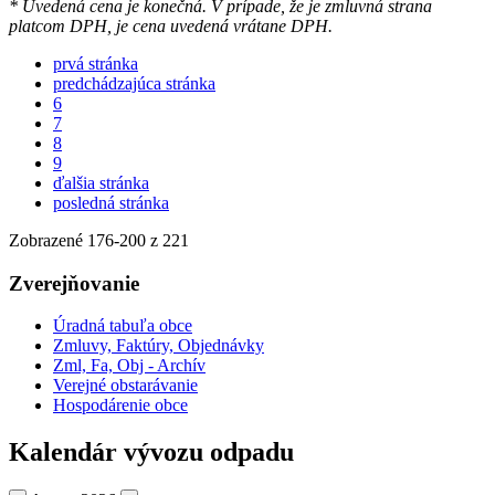
* Uvedená cena je konečná. V prípade, že je zmluvná strana
platcom DPH, je cena uvedená vrátane DPH.
prvá stránka
predchádzajúca stránka
6
7
8
9
ďalšia stránka
posledná stránka
Zobrazené
176
-
200
z 221
Zverejňovanie
Úradná tabuľa obce
Zmluvy, Faktúry, Objednávky
Zml, Fa, Obj - Archív
Verejné obstarávanie
Hospodárenie obce
Kalendár vývozu odpadu