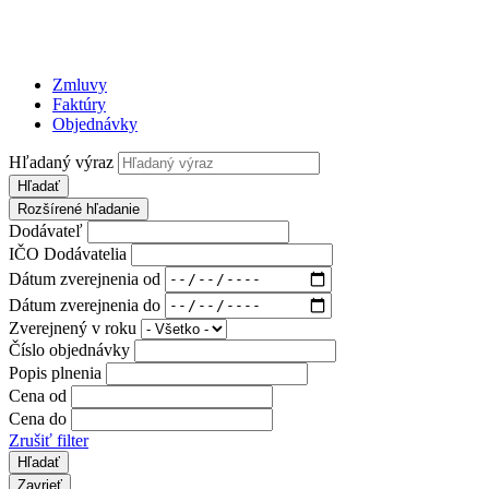
Zmluvy
Faktúry
Objednávky
Hľadaný výraz
Hľadať
Rozšírené hľadanie
Dodávateľ
IČO Dodávatelia
Dátum zverejnenia od
Dátum zverejnenia do
Zverejnený v roku
Číslo objednávky
Popis plnenia
Cena od
Cena do
Zrušiť filter
Zavrieť