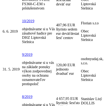
FS360-C-EM s
Liptovská
deväť eur
príslušenstvom
Sielnica
10/2019
Florian s.r.o
407,96 EUR
objednávame si u Vás
štyristo sedem
Obec
6. 6. 2019
zásahové hadice pre
eur deväťdesiat
Liptovská
DHZ Liptovská
šesť centov
Sielnica
Sielnica
9/2019
osobnyudaj.sk,
objednávame si u vás
s.r.o.
120,00 EUR
na základe ponuky
31. 5. 2019
jednosto
výkon zodpovednej
Obec
dvadsať eur
osoby na ochranu
Liptovská
oznamovateľov
Sielnica
protispoloč
8/2019
4 657,95 EUR
Stanislav Lisý
štyritisíc šesťsto
DOLLIS
objednávame si u Vás