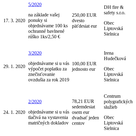
5/2020
DH fire &
safety s.r.o.
na základe vašej
250,00 EUR
ponuky si
17. 3. 2020
dvesto
Obec
objednávame 100 ks
päťdesiat eur
Liptovská
ochranné bavlnené
Sielnica
rúško 1ks/2,50 €
3/2020
Irena
Hudečková
objednávame si u vás
100,00 EUR
29. 1. 2020
výpočet poplatku za
Obec
jednosto eur
znečisťovanie
Liptovská
ovzdušia za rok 2019
Sielnica
Centrum
78,21 EUR
2/2020
polygrafických
sedemdesiat
služieb
objednávame si u vás
24. 1. 2020
osem eur
tlačivá na vystavenia
Obec
dvadsať jeden
matričných dokladov
Liptovská
centov
Sielnica