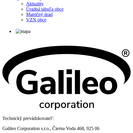
Aktuality
Úradná tabuľa obce
Matričný úrad
VZN obce
Technický prevádzkovateľ:
Galileo Corporation s.r.o., Čierna Voda 468, 925 06