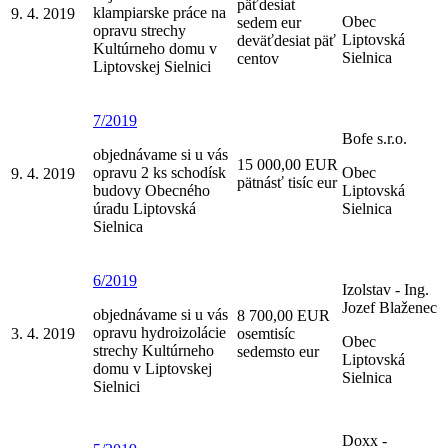
päťdesiat
klampiarske práce na
9. 4. 2019
Obec
sedem eur
opravu strechy
Liptovská
deväťdesiat päť
Kultúrneho domu v
Sielnica
centov
Liptovskej Sielnici
7/2019
Bofe s.r.o.
objednávame si u vás
15 000,00 EUR
opravu 2 ks schodísk
Obec
9. 4. 2019
pätnásť tisíc eur
budovy Obecného
Liptovská
úradu Liptovská
Sielnica
Sielnica
6/2019
Izolstav - Ing.
Jozef Blaženec
objednávame si u vás
8 700,00 EUR
opravu hydroizolácie
3. 4. 2019
osemtisíc
Obec
strechy Kultúrneho
sedemsto eur
Liptovská
domu v Liptovskej
Sielnica
Sielnici
Doxx -