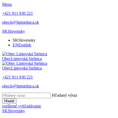
Menu
+421 911 930 221
obecls@liptsielnica.sk
SK
Slovensky
SK
Slovensky
EN
English
Obec
Liptovská Sielnica
Obec
Liptovská Sielnica
+421 911 930 221
obecls@liptsielnica.sk
Hľadaný výraz
Hľadať
rozšírené vyhľadávanie
SK
Slovensky