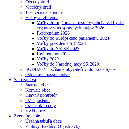
Obecný úrad
Matričný úrad
Tlačivá na stiahnutie
Voľby a referendá
Voľby do orgánov samosprávy obcí a voľby do
orgánov samosprávnych krajov 2026
Referendum 2026
Voľby do Európskeho parlamentu 2024
Voľby prezidenta SR 2024
Voľby do NR SR 2023
Referendum 2023
Voľby 2022
Voľby do Národnej rady SR 2020
SODB2021 - sčítanie obyvateľov, domov a bytov
Odpadové hospodárstvo
Samospráva
Starosta obce
Komisie obce
Hlavný kontrolór
OZ - poslanci
OZ - dokumenty
VZN obce
Zverejňovanie
Úradná tabuľa obce
Zmluvy, Faktúry, Objednávky