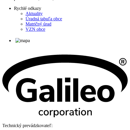
Rychlé odkazy
Aktuality
Úradná tabuľa obce
Matričný úrad
VZN obce
Technický prevádzkovateľ: