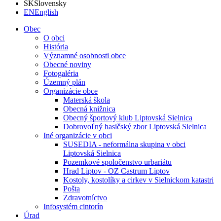
SK
Slovensky
EN
English
Obec
O obci
História
Významné osobnosti obce
Obecné noviny
Fotogaléria
Územný plán
Organizácie obce
Materská škola
Obecná knižnica
Obecný športový klub Liptovská Sielnica
Dobrovoľný hasičský zbor Liptovská Sielnica
Iné organizácie v obci
SUSEDIA - neformálna skupina v obci
Liptovská Sielnica
Pozemkové spoločenstvo urbariátu
Hrad Liptov - OZ Castrum Liptov
Kostoly, kostolíky a cirkev v Sielnickom katastri
Pošta
Zdravotníctvo
Infosystém cintorín
Úrad