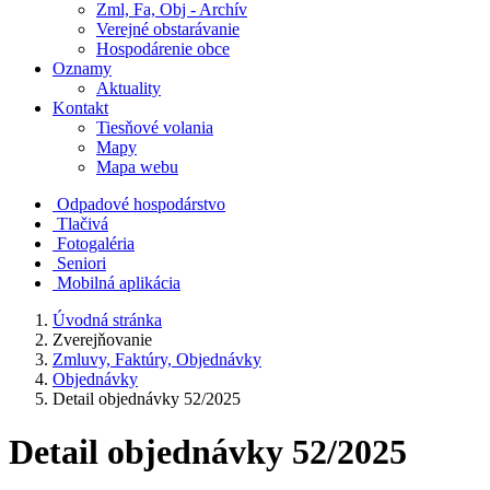
Zml, Fa, Obj - Archív
Verejné obstarávanie
Hospodárenie obce
Oznamy
Aktuality
Kontakt
Tiesňové volania
Mapy
Mapa webu
Odpadové hospodárstvo
Tlačivá
Fotogaléria
Seniori
Mobilná aplikácia
Úvodná stránka
Zverejňovanie
Zmluvy, Faktúry, Objednávky
Objednávky
Detail objednávky 52/2025
Detail objednávky 52/2025