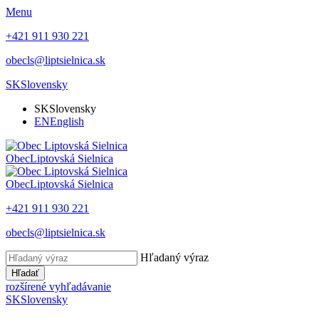
Menu
+421 911 930 221
obecls@liptsielnica.sk
SK
Slovensky
SK
Slovensky
EN
English
Obec
Liptovská Sielnica
Obec
Liptovská Sielnica
+421 911 930 221
obecls@liptsielnica.sk
Hľadaný výraz
Hľadať
rozšírené vyhľadávanie
SK
Slovensky