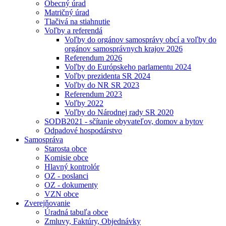
Obecný úrad
Matričný úrad
Tlačivá na stiahnutie
Voľby a referendá
Voľby do orgánov samosprávy obcí a voľby do
orgánov samosprávnych krajov 2026
Referendum 2026
Voľby do Európskeho parlamentu 2024
Voľby prezidenta SR 2024
Voľby do NR SR 2023
Referendum 2023
Voľby 2022
Voľby do Národnej rady SR 2020
SODB2021 - sčítanie obyvateľov, domov a bytov
Odpadové hospodárstvo
Samospráva
Starosta obce
Komisie obce
Hlavný kontrolór
OZ - poslanci
OZ - dokumenty
VZN obce
Zverejňovanie
Úradná tabuľa obce
Zmluvy, Faktúry, Objednávky