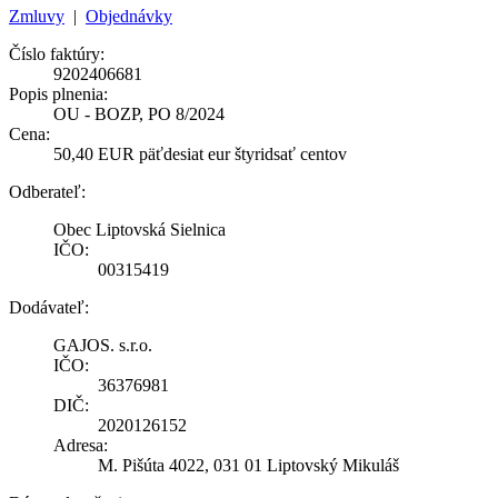
Zmluvy
|
Objednávky
Číslo faktúry:
9202406681
Popis plnenia:
OU - BOZP, PO 8/2024
Cena:
50,40 EUR päťdesiat eur štyridsať centov
Odberateľ:
Obec Liptovská Sielnica
IČO:
00315419
Dodávateľ:
GAJOS. s.r.o.
IČO:
36376981
DIČ:
2020126152
Adresa:
M. Pišúta 4022, 031 01 Liptovský Mikuláš