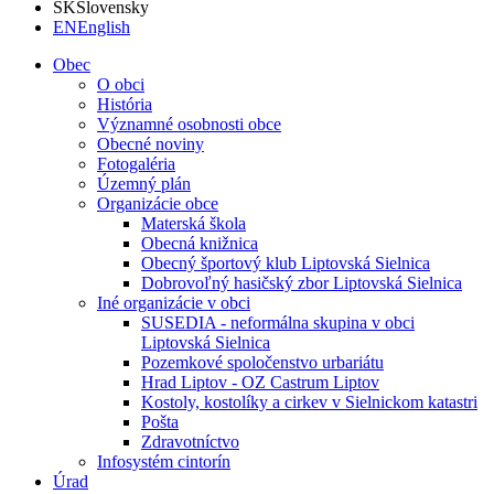
SK
Slovensky
EN
English
Obec
O obci
História
Významné osobnosti obce
Obecné noviny
Fotogaléria
Územný plán
Organizácie obce
Materská škola
Obecná knižnica
Obecný športový klub Liptovská Sielnica
Dobrovoľný hasičský zbor Liptovská Sielnica
Iné organizácie v obci
SUSEDIA - neformálna skupina v obci
Liptovská Sielnica
Pozemkové spoločenstvo urbariátu
Hrad Liptov - OZ Castrum Liptov
Kostoly, kostolíky a cirkev v Sielnickom katastri
Pošta
Zdravotníctvo
Infosystém cintorín
Úrad