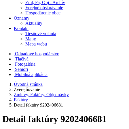
Zml, Fa, Obj - Archív
Verejné obstarávanie
Hospodárenie obce
Oznamy
Aktuality
Kontakt
Tiesňové volania
Mapy
Mapa webu
Odpadové hospodárstvo
Tlačivá
Fotogaléria
Seniori
Mobilná aplikácia
Úvodná stránka
Zverejňovanie
Zmluvy, Faktúry, Objednávky
Faktúry
Detail faktúry 9202406681
Detail faktúry 9202406681