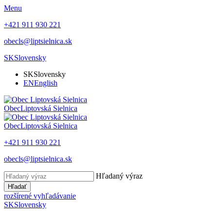
Menu
+421 911 930 221
obecls@liptsielnica.sk
SK
Slovensky
SK
Slovensky
EN
English
Obec
Liptovská Sielnica
Obec
Liptovská Sielnica
+421 911 930 221
obecls@liptsielnica.sk
Hľadaný výraz
Hľadať
rozšírené vyhľadávanie
SK
Slovensky