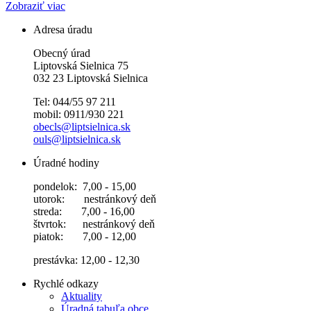
Zobraziť viac
Adresa úradu
Obecný úrad
Liptovská Sielnica 75
032 23 Liptovská Sielnica
Tel: 044/55 97 211
mobil: 0911/930 221
obecls@liptsielnica.sk
ouls@liptsielnica.sk
Úradné hodiny
pondelok: 7,00 - 15,00
utorok: nestránkový deň
streda: 7,00 - 16,00
štvrtok: nestránkový deň
piatok: 7,00 - 12,00
prestávka: 12,00 - 12,30
Rychlé odkazy
Aktuality
Úradná tabuľa obce