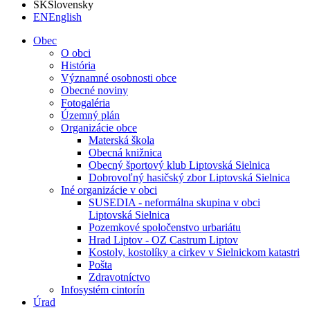
SK
Slovensky
EN
English
Obec
O obci
História
Významné osobnosti obce
Obecné noviny
Fotogaléria
Územný plán
Organizácie obce
Materská škola
Obecná knižnica
Obecný športový klub Liptovská Sielnica
Dobrovoľný hasičský zbor Liptovská Sielnica
Iné organizácie v obci
SUSEDIA - neformálna skupina v obci
Liptovská Sielnica
Pozemkové spoločenstvo urbariátu
Hrad Liptov - OZ Castrum Liptov
Kostoly, kostolíky a cirkev v Sielnickom katastri
Pošta
Zdravotníctvo
Infosystém cintorín
Úrad