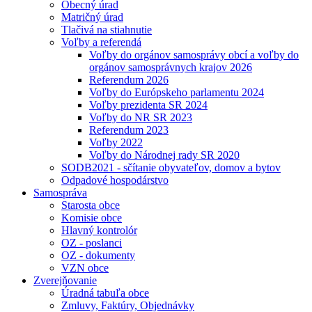
Obecný úrad
Matričný úrad
Tlačivá na stiahnutie
Voľby a referendá
Voľby do orgánov samosprávy obcí a voľby do
orgánov samosprávnych krajov 2026
Referendum 2026
Voľby do Európskeho parlamentu 2024
Voľby prezidenta SR 2024
Voľby do NR SR 2023
Referendum 2023
Voľby 2022
Voľby do Národnej rady SR 2020
SODB2021 - sčítanie obyvateľov, domov a bytov
Odpadové hospodárstvo
Samospráva
Starosta obce
Komisie obce
Hlavný kontrolór
OZ - poslanci
OZ - dokumenty
VZN obce
Zverejňovanie
Úradná tabuľa obce
Zmluvy, Faktúry, Objednávky