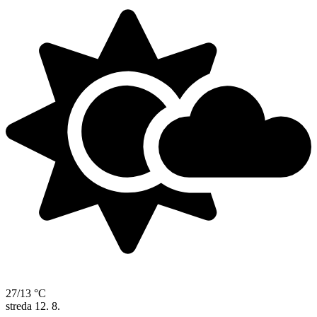
27/13 °C
streda
12. 8.