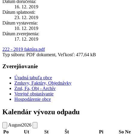
Dátum doručenia:
16. 12. 2019
Dátum splatnosti:
23. 12. 2019
Dátum vystavenia:
10. 12. 2019
Dátum zverejnenia:
17. 12. 2019
222 - 2019 faktúra.pdf
Typ súboru: PDF dokument, Veľkosť: 477,64 kB
Zverejňovanie
Úradná tabuľa obce
Zmluvy, Faktúry, Objednávky
Zml, Fa, Obj - Archív
Verejné obstarávanie
Hospodárenie obce
Kalendár vývozu odpadu
August
2026
Po
Ut
St
Št
Pi
So
Ne