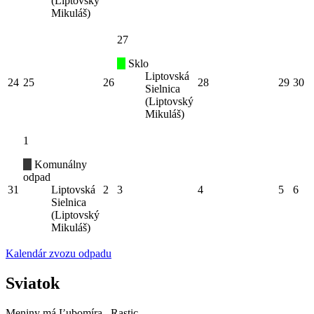
(Liptovský
Mikuláš)
27
Sklo
Liptovská
24
25
26
28
29
30
Sielnica
(Liptovský
Mikuláš)
1
Komunálny
odpad
31
Liptovská
2
3
4
5
6
Sielnica
(Liptovský
Mikuláš)
Kalendár zvozu odpadu
Sviatok
Meniny má
Ľubomíra
, Rastic