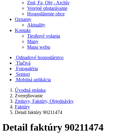
Zml, Fa, Obj - Archív
Verejné obstarávanie
Hospodárenie obce
Oznamy
Aktuality
Kontakt
Tiesňové volania
Mapy
Mapa webu
Odpadové hospodárstvo
Tlačivá
Fotogaléria
Seniori
Mobilná aplikácia
Úvodná stránka
Zverejňovanie
Zmluvy, Faktúry, Objednávky
Faktúry
Detail faktúry 90211474
Detail faktúry 90211474