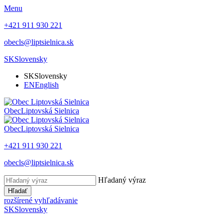
Menu
+421 911 930 221
obecls@liptsielnica.sk
SK
Slovensky
SK
Slovensky
EN
English
Obec
Liptovská Sielnica
Obec
Liptovská Sielnica
+421 911 930 221
obecls@liptsielnica.sk
Hľadaný výraz
Hľadať
rozšírené vyhľadávanie
SK
Slovensky