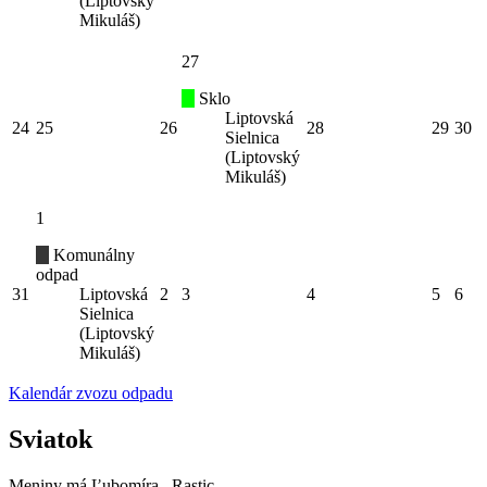
(Liptovský
Mikuláš)
27
Sklo
Liptovská
24
25
26
28
29
30
Sielnica
(Liptovský
Mikuláš)
1
Komunálny
odpad
31
Liptovská
2
3
4
5
6
Sielnica
(Liptovský
Mikuláš)
Kalendár zvozu odpadu
Sviatok
Meniny má
Ľubomíra
, Rastic