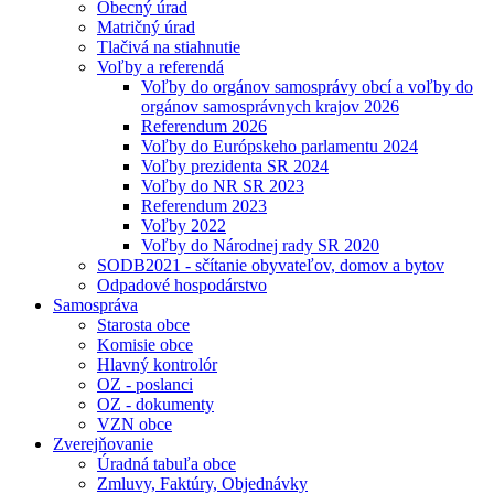
Obecný úrad
Matričný úrad
Tlačivá na stiahnutie
Voľby a referendá
Voľby do orgánov samosprávy obcí a voľby do
orgánov samosprávnych krajov 2026
Referendum 2026
Voľby do Európskeho parlamentu 2024
Voľby prezidenta SR 2024
Voľby do NR SR 2023
Referendum 2023
Voľby 2022
Voľby do Národnej rady SR 2020
SODB2021 - sčítanie obyvateľov, domov a bytov
Odpadové hospodárstvo
Samospráva
Starosta obce
Komisie obce
Hlavný kontrolór
OZ - poslanci
OZ - dokumenty
VZN obce
Zverejňovanie
Úradná tabuľa obce
Zmluvy, Faktúry, Objednávky