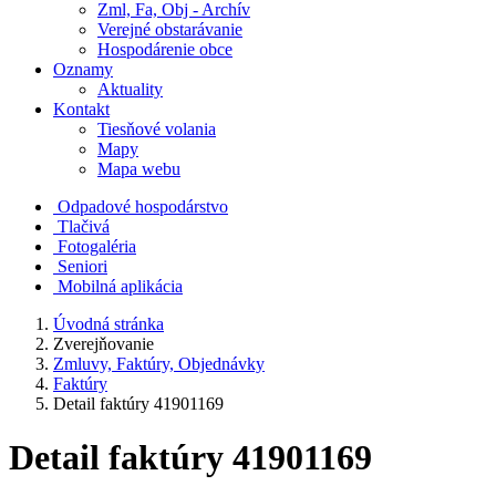
Zml, Fa, Obj - Archív
Verejné obstarávanie
Hospodárenie obce
Oznamy
Aktuality
Kontakt
Tiesňové volania
Mapy
Mapa webu
Odpadové hospodárstvo
Tlačivá
Fotogaléria
Seniori
Mobilná aplikácia
Úvodná stránka
Zverejňovanie
Zmluvy, Faktúry, Objednávky
Faktúry
Detail faktúry 41901169
Detail faktúry 41901169