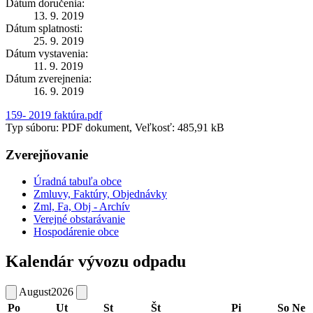
Dátum doručenia:
13. 9. 2019
Dátum splatnosti:
25. 9. 2019
Dátum vystavenia:
11. 9. 2019
Dátum zverejnenia:
16. 9. 2019
159- 2019 faktúra.pdf
Typ súboru: PDF dokument, Veľkosť: 485,91 kB
Zverejňovanie
Úradná tabuľa obce
Zmluvy, Faktúry, Objednávky
Zml, Fa, Obj - Archív
Verejné obstarávanie
Hospodárenie obce
Kalendár vývozu odpadu
August
2026
Po
Ut
St
Št
Pi
So
Ne