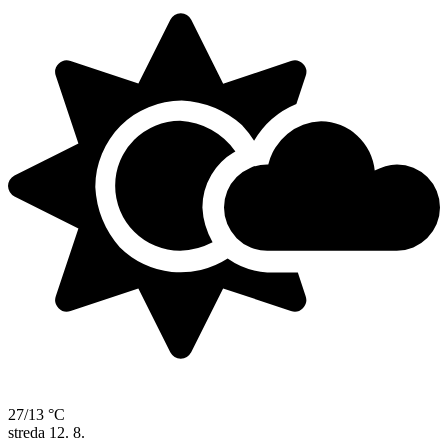
27/13 °C
streda
12. 8.