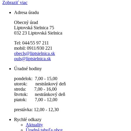
Zobraziť viac
Adresa úradu
Obecný úrad
Liptovská Sielnica 75
032 23 Liptovská Sielnica
Tel: 044/55 97 211
mobil: 0911/930 221
obecls@liptsielnica.sk
ouls@liptsielnica.sk
Úradné hodiny
pondelok: 7,00 - 15,00
utorok: nestránkový deň
streda: 7,00 - 16,00
štvrtok: nestránkový deň
piatok: 7,00 - 12,00
prestávka: 12,00 - 12,30
Rychlé odkazy
Aktuality
Úradná tabuľa obce