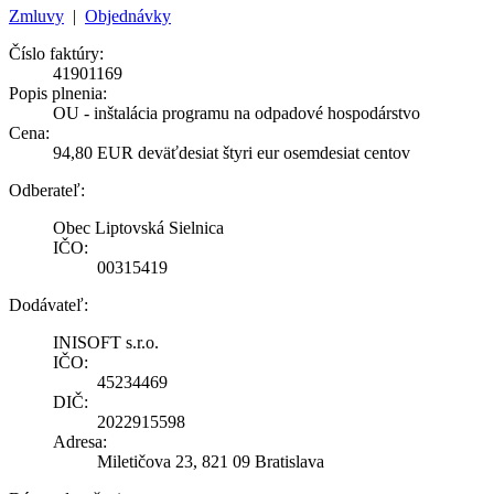
Zmluvy
|
Objednávky
Číslo faktúry:
41901169
Popis plnenia:
OU - inštalácia programu na odpadové hospodárstvo
Cena:
94,80 EUR deväťdesiat štyri eur osemdesiat centov
Odberateľ:
Obec Liptovská Sielnica
IČO:
00315419
Dodávateľ:
INISOFT s.r.o.
IČO:
45234469
DIČ:
2022915598
Adresa:
Miletičova 23, 821 09 Bratislava