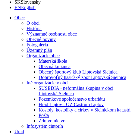
SK
Slovensky
EN
English
Obec
O obci
História
Významné osobnosti obce
Obecné noviny
Fotogaléria
Územný plán
Organizácie obce
Materská škola
Obecná knižnica
Obecný športový klub Liptovská Sielnica
Dobrovoľný hasičský zbor Liptovská Sielnica
Iné organizácie v obci
SUSEDIA - neformálna skupina v obci
Liptovská Sielnica
Pozemkové spoločenstvo urbariátu
Hrad Liptov - OZ Castrum Liptov
Kostoly, kostolíky a cirkev v Sielnickom katastri
Pošta
Zdravotníctvo
Infosystém cintorín
Úrad