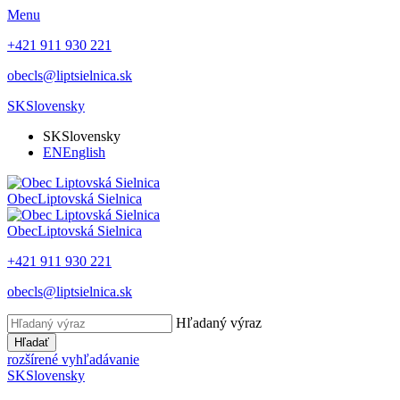
Menu
+421 911 930 221
obecls@liptsielnica.sk
SK
Slovensky
SK
Slovensky
EN
English
Obec
Liptovská Sielnica
Obec
Liptovská Sielnica
+421 911 930 221
obecls@liptsielnica.sk
Hľadaný výraz
Hľadať
rozšírené vyhľadávanie
SK
Slovensky