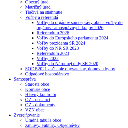
Obecný úrad
Matričný úrad
Tlačivá na stiahnutie
Voľby a referendá
Voľby do orgánov samosprávy obcí a voľby do
orgánov samosprávnych krajov 2026
Referendum 2026
Voľby do Európskeho parlamentu 2024
Voľby prezidenta SR 2024
Voľby do NR SR 2023
Referendum 2023
Voľby 2022
Voľby do Národnej rady SR 2020
SODB2021 - sčítanie obyvateľov, domov a bytov
Odpadové hospodárstvo
Samospráva
Starosta obce
Komisie obce
Hlavný kontrolór
OZ - poslanci
OZ - dokumenty
VZN obce
Zverejňovanie
Úradná tabuľa obce
Zmluvy, Faktúry, Objednávky