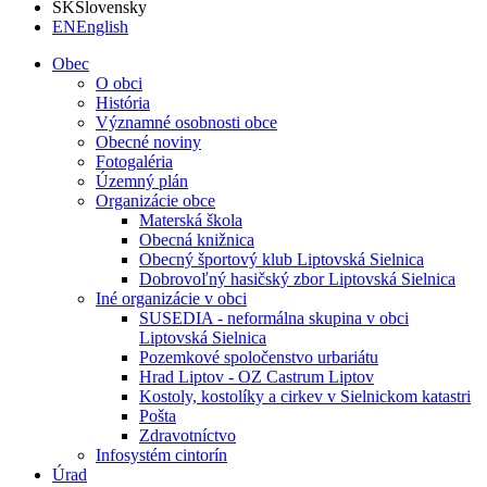
SK
Slovensky
EN
English
Obec
O obci
História
Významné osobnosti obce
Obecné noviny
Fotogaléria
Územný plán
Organizácie obce
Materská škola
Obecná knižnica
Obecný športový klub Liptovská Sielnica
Dobrovoľný hasičský zbor Liptovská Sielnica
Iné organizácie v obci
SUSEDIA - neformálna skupina v obci
Liptovská Sielnica
Pozemkové spoločenstvo urbariátu
Hrad Liptov - OZ Castrum Liptov
Kostoly, kostolíky a cirkev v Sielnickom katastri
Pošta
Zdravotníctvo
Infosystém cintorín
Úrad