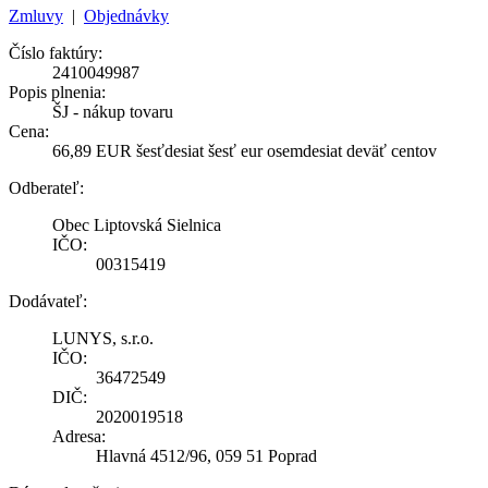
Zmluvy
|
Objednávky
Číslo faktúry:
2410049987
Popis plnenia:
ŠJ - nákup tovaru
Cena:
66,89 EUR šesťdesiat šesť eur osemdesiat deväť centov
Odberateľ:
Obec Liptovská Sielnica
IČO:
00315419
Dodávateľ:
LUNYS, s.r.o.
IČO:
36472549
DIČ:
2020019518
Adresa:
Hlavná 4512/96, 059 51 Poprad