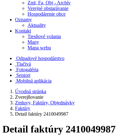
Zml, Fa, Obj - Archív
Verejné obstarávanie
Hospodárenie obce
Oznamy
Aktuality
Kontakt
Tiesňové volania
Mapy
Mapa webu
Odpadové hospodárstvo
Tlačivá
Fotogaléria
Seniori
Mobilná aplikácia
Úvodná stránka
Zverejňovanie
Zmluvy, Faktúry, Objednávky
Faktúry
Detail faktúry 2410049987
Detail faktúry 2410049987