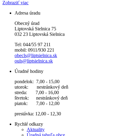
Zobraziť viac
Adresa úradu
Obecný úrad
Liptovská Sielnica 75
032 23 Liptovská Sielnica
Tel: 044/55 97 211
mobil: 0911/930 221
obecls@liptsielnica.sk
ouls@liptsielnica.sk
Úradné hodiny
pondelok: 7,00 - 15,00
utorok: nestránkový deň
streda: 7,00 - 16,00
štvrtok: nestránkový deň
piatok: 7,00 - 12,00
prestávka: 12,00 - 12,30
Rychlé odkazy
Aktuality
Úradná tabuľa obce