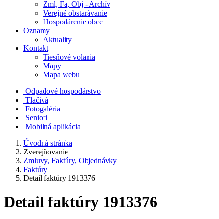
Zml, Fa, Obj - Archív
Verejné obstarávanie
Hospodárenie obce
Oznamy
Aktuality
Kontakt
Tiesňové volania
Mapy
Mapa webu
Odpadové hospodárstvo
Tlačivá
Fotogaléria
Seniori
Mobilná aplikácia
Úvodná stránka
Zverejňovanie
Zmluvy, Faktúry, Objednávky
Faktúry
Detail faktúry 1913376
Detail faktúry 1913376