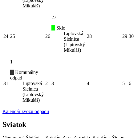
(Liptovský
Mikuláš)
27
Sklo
Liptovská
24
25
26
28
29
30
Sielnica
(Liptovský
Mikuláš)
1
Komunálny
odpad
31
Liptovská
2
3
4
5
6
Sielnica
(Liptovský
Mikuláš)
Kalendár zvozu odpadu
Sviatok
Meniny má
Štefánia
, Kajetán, Afra, Afrodita, Kajetána, Štefana