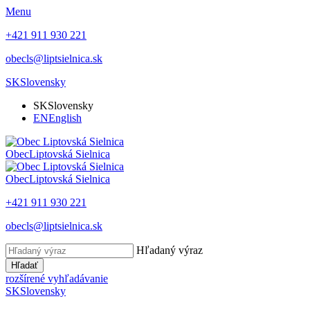
Menu
+421 911 930 221
obecls@liptsielnica.sk
SK
Slovensky
SK
Slovensky
EN
English
Obec
Liptovská Sielnica
Obec
Liptovská Sielnica
+421 911 930 221
obecls@liptsielnica.sk
Hľadaný výraz
Hľadať
rozšírené vyhľadávanie
SK
Slovensky