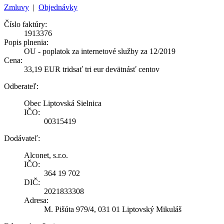
Zmluvy
|
Objednávky
Číslo faktúry:
1913376
Popis plnenia:
OU - poplatok za internetové služby za 12/2019
Cena:
33,19 EUR tridsať tri eur devätnásť centov
Odberateľ:
Obec Liptovská Sielnica
IČO:
00315419
Dodávateľ:
Alconet, s.r.o.
IČO:
364 19 702
DIČ:
2021833308
Adresa:
M. Pišúta 979/4, 031 01 Liptovský Mikuláš