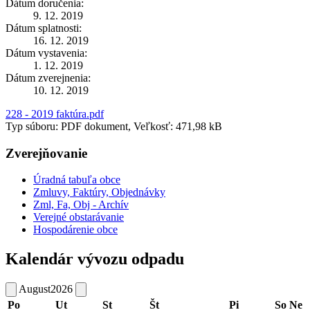
Dátum doručenia:
9. 12. 2019
Dátum splatnosti:
16. 12. 2019
Dátum vystavenia:
1. 12. 2019
Dátum zverejnenia:
10. 12. 2019
228 - 2019 faktúra.pdf
Typ súboru: PDF dokument, Veľkosť: 471,98 kB
Zverejňovanie
Úradná tabuľa obce
Zmluvy, Faktúry, Objednávky
Zml, Fa, Obj - Archív
Verejné obstarávanie
Hospodárenie obce
Kalendár vývozu odpadu
August
2026
Po
Ut
St
Št
Pi
So
Ne