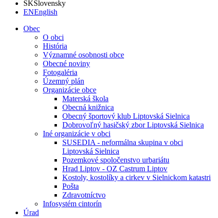
SK
Slovensky
EN
English
Obec
O obci
História
Významné osobnosti obce
Obecné noviny
Fotogaléria
Územný plán
Organizácie obce
Materská škola
Obecná knižnica
Obecný športový klub Liptovská Sielnica
Dobrovoľný hasičský zbor Liptovská Sielnica
Iné organizácie v obci
SUSEDIA - neformálna skupina v obci
Liptovská Sielnica
Pozemkové spoločenstvo urbariátu
Hrad Liptov - OZ Castrum Liptov
Kostoly, kostolíky a cirkev v Sielnickom katastri
Pošta
Zdravotníctvo
Infosystém cintorín
Úrad