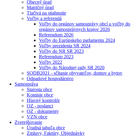
Obecný úrad
Matričný úrad
Tlačivá na stiahnutie
Voľby a referendá
Voľby do orgánov samosprávy obcí a voľby do
orgánov samosprávnych krajov 2026
Referendum 2026
Voľby do Európskeho parlamentu 2024
Voľby prezidenta SR 2024
Voľby do NR SR 2023
Referendum 2023
Voľby 2022
Voľby do Národnej rady SR 2020
SODB2021 - sčítanie obyvateľov, domov a bytov
Odpadové hospodárstvo
Samospráva
Starosta obce
Komisie obce
Hlavný kontrolór
OZ - poslanci
OZ - dokumenty
VZN obce
Zverejňovanie
Úradná tabuľa obce
Zmluvy, Faktúry, Objednávky