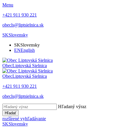
Menu
+421 911 930 221
obecls@liptsielnica.sk
SK
Slovensky
SK
Slovensky
EN
English
Obec
Liptovská Sielnica
Obec
Liptovská Sielnica
+421 911 930 221
obecls@liptsielnica.sk
Hľadaný výraz
Hľadať
rozšírené vyhľadávanie
SK
Slovensky