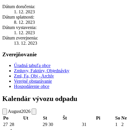
Dátum doručenia:
1. 12. 2023
Dátum splatnosti:
8. 12. 2023
Dátum vystavenia:
1. 12. 2023
Dátum zverejnenia:
13. 12. 2023
Zverejňovanie
Úradná tabuľa obce
Zmluvy, Faktúry, Objednávky
Zml, Fa, Obj - Archív
Verejné obstarávanie
Hospodárenie obce
Kalendár vývozu odpadu
August
2026
Po
Ut
St
Št
Pi
So
Ne
27
28
29
30
31
1
2