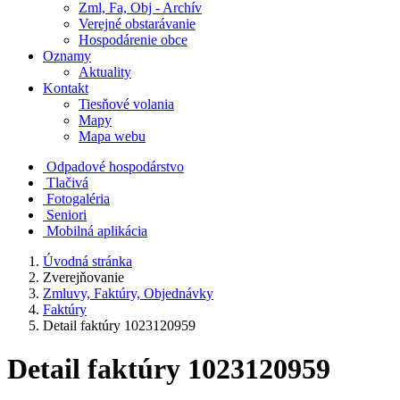
Zml, Fa, Obj - Archív
Verejné obstarávanie
Hospodárenie obce
Oznamy
Aktuality
Kontakt
Tiesňové volania
Mapy
Mapa webu
Odpadové hospodárstvo
Tlačivá
Fotogaléria
Seniori
Mobilná aplikácia
Úvodná stránka
Zverejňovanie
Zmluvy, Faktúry, Objednávky
Faktúry
Detail faktúry 1023120959
Detail faktúry 1023120959