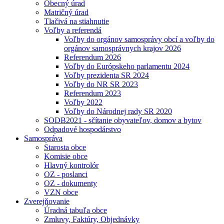
Obecný úrad
Matričný úrad
Tlačivá na stiahnutie
Voľby a referendá
Voľby do orgánov samosprávy obcí a voľby do
orgánov samosprávnych krajov 2026
Referendum 2026
Voľby do Európskeho parlamentu 2024
Voľby prezidenta SR 2024
Voľby do NR SR 2023
Referendum 2023
Voľby 2022
Voľby do Národnej rady SR 2020
SODB2021 - sčítanie obyvateľov, domov a bytov
Odpadové hospodárstvo
Samospráva
Starosta obce
Komisie obce
Hlavný kontrolór
OZ - poslanci
OZ - dokumenty
VZN obce
Zverejňovanie
Úradná tabuľa obce
Zmluvy, Faktúry, Objednávky