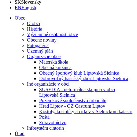
SK
Slovensky
EN
English
Obec
O obci
História
Významné osobnosti obce
Obecné noviny
Fotogaléria
Územný plán
Organizácie obce
Materská škola
Obecná knižnica
Obecný športový klub Liptovská Sielnica
Dobrovoľný hasičský zbor Liptovská Sielnica
Iné organizácie v obci
SUSEDIA - neformálna skupina v obci
Liptovská Sielnica
Pozemkové spoločenstvo urbariátu
Hrad Liptov - OZ Castrum Liptov
Kostoly, kostolíky a cirkev v Sielnickom katastri
Pošta
Zdravotníctvo
Infosystém cintorín
Úrad