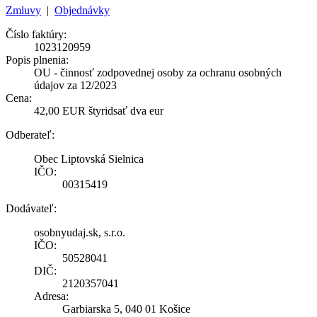
Zmluvy
|
Objednávky
Číslo faktúry:
1023120959
Popis plnenia:
OU - činnosť zodpovednej osoby za ochranu osobných
údajov za 12/2023
Cena:
42,00 EUR štyridsať dva eur
Odberateľ:
Obec Liptovská Sielnica
IČO:
00315419
Dodávateľ:
osobnyudaj.sk, s.r.o.
IČO:
50528041
DIČ:
2120357041
Adresa:
Garbiarska 5, 040 01 Košice