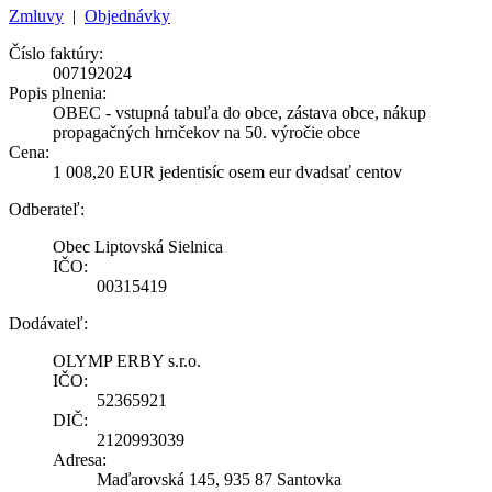
Zmluvy
|
Objednávky
Číslo faktúry:
007192024
Popis plnenia:
OBEC - vstupná tabuľa do obce, zástava obce, nákup
propagačných hrnčekov na 50. výročie obce
Cena:
1 008,20 EUR jedentisíc osem eur dvadsať centov
Odberateľ:
Obec Liptovská Sielnica
IČO:
00315419
Dodávateľ:
OLYMP ERBY s.r.o.
IČO:
52365921
DIČ:
2120993039
Adresa:
Maďarovská 145, 935 87 Santovka