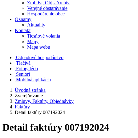
Zml, Fa, Obj - Archív
Verejné obstarávanie
Hospodárenie obce
Oznamy
Aktuality
Kontakt
Tiesňové volania
Mapy
Mapa webu
Odpadové hospodárstvo
Tlačivá
Fotogaléria
Seniori
Mobilná aplikácia
Úvodná stránka
Zverejňovanie
Zmluvy, Faktúry, Objednávky
Faktúry
Detail faktúry 007192024
Detail faktúry 007192024