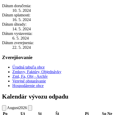
Dátum doručenia:
10. 5. 2024
Dátum splatnosti:
16. 5. 2024
Dátum úhrady:
14. 5. 2024
Dátum vystavenia:
6. 5. 2024
Dátum zverejnenia:
22. 5. 2024
Zverejňovanie
Úradná tabuľa obce
Zmluvy, Faktúry, Objednávky
Zml, Fa, Obj - Archív
Verejné obstarávanie
Hospodárenie obce
Kalendár vývozu odpadu
August
2026
Po
Ut
St
Št
Pi
So
Ne