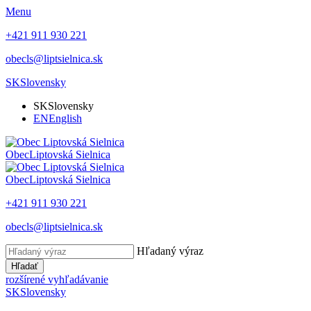
Menu
+421 911 930 221
obecls@liptsielnica.sk
SK
Slovensky
SK
Slovensky
EN
English
Obec
Liptovská Sielnica
Obec
Liptovská Sielnica
+421 911 930 221
obecls@liptsielnica.sk
Hľadaný výraz
Hľadať
rozšírené vyhľadávanie
SK
Slovensky