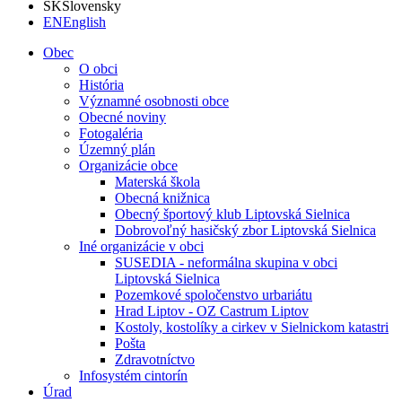
SK
Slovensky
EN
English
Obec
O obci
História
Významné osobnosti obce
Obecné noviny
Fotogaléria
Územný plán
Organizácie obce
Materská škola
Obecná knižnica
Obecný športový klub Liptovská Sielnica
Dobrovoľný hasičský zbor Liptovská Sielnica
Iné organizácie v obci
SUSEDIA - neformálna skupina v obci
Liptovská Sielnica
Pozemkové spoločenstvo urbariátu
Hrad Liptov - OZ Castrum Liptov
Kostoly, kostolíky a cirkev v Sielnickom katastri
Pošta
Zdravotníctvo
Infosystém cintorín
Úrad