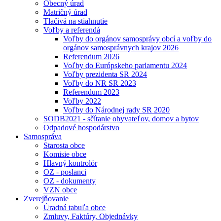
Obecný úrad
Matričný úrad
Tlačivá na stiahnutie
Voľby a referendá
Voľby do orgánov samosprávy obcí a voľby do
orgánov samosprávnych krajov 2026
Referendum 2026
Voľby do Európskeho parlamentu 2024
Voľby prezidenta SR 2024
Voľby do NR SR 2023
Referendum 2023
Voľby 2022
Voľby do Národnej rady SR 2020
SODB2021 - sčítanie obyvateľov, domov a bytov
Odpadové hospodárstvo
Samospráva
Starosta obce
Komisie obce
Hlavný kontrolór
OZ - poslanci
OZ - dokumenty
VZN obce
Zverejňovanie
Úradná tabuľa obce
Zmluvy, Faktúry, Objednávky