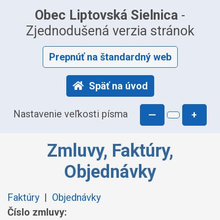
Obec Liptovská Sielnica
-
Zjednodušená verzia stránok
Prepnúť na štandardný web
Späť na úvod
Nastavenie veľkosti písma
—
+
Zmluvy, Faktúry,
Objednávky
Faktúry
|
Objednávky
Číslo zmluvy: