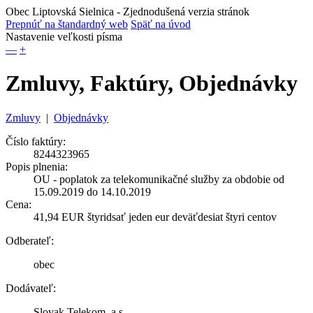
Obec Liptovská Sielnica
- Zjednodušená verzia stránok
Prepnúť na štandardný web
Späť na úvod
Nastavenie veľkosti písma
—
+
Zmluvy, Faktúry, Objednávky
Zmluvy
|
Objednávky
Číslo faktúry:
8244323965
Popis plnenia:
OU - poplatok za telekomunikačné služby za obdobie od
15.09.2019 do 14.10.2019
Cena:
41,94 EUR štyridsať jeden eur deväťdesiat štyri centov
Odberateľ:
obec
Dodávateľ:
Slovak Telekom, a.s.