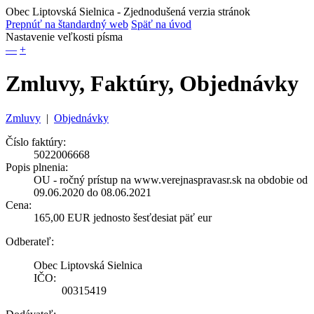
Obec Liptovská Sielnica
- Zjednodušená verzia stránok
Prepnúť na štandardný web
Späť na úvod
Nastavenie veľkosti písma
—
+
Zmluvy, Faktúry, Objednávky
Zmluvy
|
Objednávky
Číslo faktúry:
5022006668
Popis plnenia:
OU - ročný prístup na www.verejnaspravasr.sk na obdobie od
09.06.2020 do 08.06.2021
Cena:
165,00 EUR jednosto šesťdesiat päť eur
Odberateľ:
Obec Liptovská Sielnica
IČO:
00315419