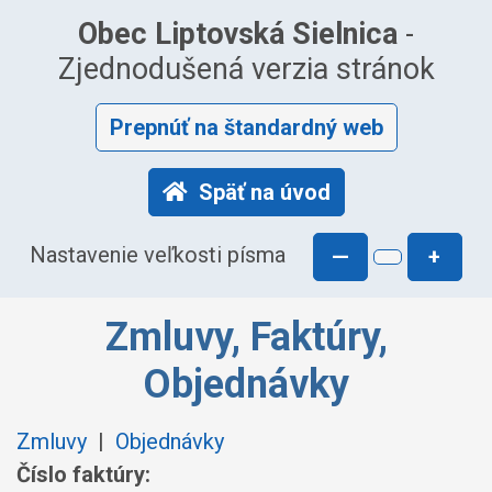
Obec Liptovská Sielnica
-
Zjednodušená verzia stránok
Prepnúť na štandardný web
Späť na úvod
Nastavenie veľkosti písma
—
+
Zmluvy, Faktúry,
Objednávky
Zmluvy
|
Objednávky
Číslo faktúry: